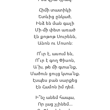
Հիմի տատիկի
Ետևից ընկած,
Ինձ են ման գալի
Մի-մի փետ առած
Էն քոթոթ Սուրենն,
Անոն ու Մոսոն։
Ո՞ւր է, ասում են,
Ո՞ւր է գող Փիսոն,
Ա՜խ, թե մի գտա՜նք,
Մածուն ցույց կտա՜նք.
Էսպես բան սարքեց
Էն Համոն իմ դեմ.
Ի՞նչ անեմ հապա,
Որ լաց չլինեմ…