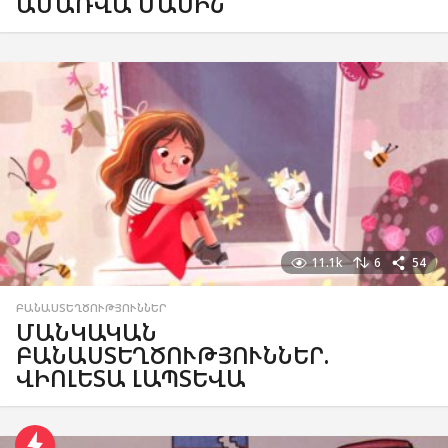
ԱՄԱՌՎԱ ՄԱՍԻՆ
11.1k
6
54
ԲԱՆԱՍՏԵՂԾՈՒԹՅՈՒՆՆԵՐ
ՄԱՆԿԱԿԱՆ
ԲԱՆԱՍՏԵՂԾՈՒԹՅՈՒՆՆԵՐ.
ՎԻՈԼԵՏԱ ԼԱՊՏԵՎԱ