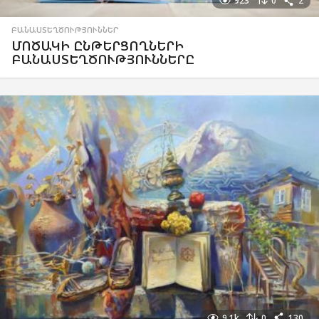
923
0
2
ԲԱՆԱՍՏԵՂԾՈՒԹՅՈՒՆՆԵՐ
ՄՈԾԱԿԻ ԸՆԹԵՐՑՈՂՆԵՐԻ
ԲԱՆԱՍՏԵՂԾՈՒԹՅՈՒՆՆԵՐԸ
9.1k
0
130