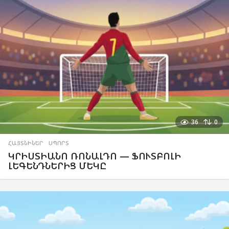
36
0
ՀԱՅՏՆԻՆԵՐ
,
ՍՊՈՐՏ
ԿՐԻՍՏԻԱՆՈ ՌՈՆԱԼԴՈ — ՖՈՒՏԲՈԼԻ
ԼԵԳԵՆԴՆԵՐԻՑ ՄԵԿԸ