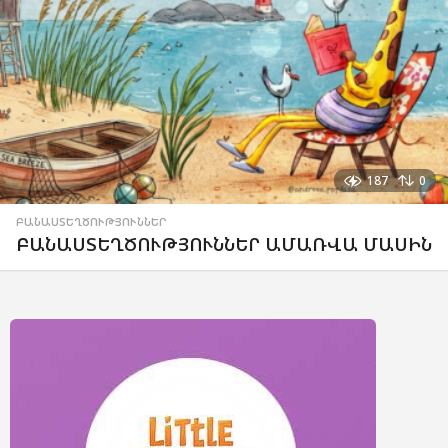
187
0
ԲԱՆԱՍՏԵՂԾՈՒԹՅՈՒՆՆԵՐ
ԲԱՆԱՍՏԵՂԾՈՒԹՅՈՒՆՆԵՐ ԱՄԱՌՎԱ ՄԱՍԻՆ