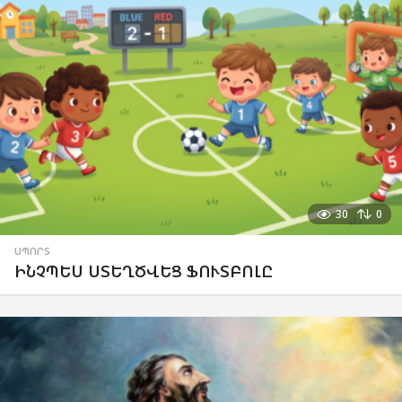
30
0
ՍՊՈՐՏ
ԻՆՉՊԵՍ ՍՏԵՂԾՎԵՑ ՖՈՒՏԲՈԼԸ