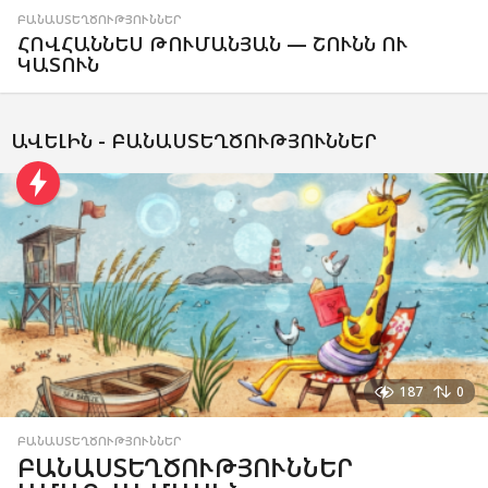
ԲԱՆԱՍՏԵՂԾՈՒԹՅՈՒՆՆԵՐ
ՀՈՎՀԱՆՆԵՍ ԹՈՒՄԱՆՅԱՆ — ՇՈՒՆՆ ՈՒ
ԿԱՏՈՒՆ
ԱՎԵԼԻՆ -
ԲԱՆԱՍՏԵՂԾՈՒԹՅՈՒՆՆԵՐ
187
0
ԲԱՆԱՍՏԵՂԾՈՒԹՅՈՒՆՆԵՐ
ԲԱՆԱՍՏԵՂԾՈՒԹՅՈՒՆՆԵՐ