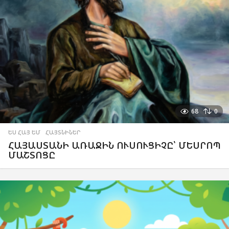
68
0
ԵՍ ՀԱՅ ԵՄ
,
ՀԱՅՏՆԻՆԵՐ
ՀԱՅԱՍՏԱՆԻ ԱՌԱՋԻՆ ՈՒՍՈՒՑԻՉԸ՝ ՄԵՍՐՈՊ
ՄԱՇՏՈՑԸ