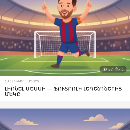
37
0
ՀԱՅՏՆԻՆԵՐ
,
ՍՊՈՐՏ
ԼԻՈՆԵԼ ՄԵՍՍԻ — ՖՈՒՏԲՈԼԻ ԼԵԳԵՆԴՆԵՐԻՑ
ՄԵԿԸ