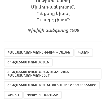
Ու Փիսոն նստել
Մի մութ անկյունում,
Ունքերը կիտել
Ու լաց է լինում։
Փիսիկի գանգատը 1908
,
,
,
,
,
,
ԲԱՆԱՍՏԵՂԾՈՒԹՅՈՒՆ ՓԻՍԻԿԻ ՄԱՍԻՆ
ԿԱՏՈՒ
ՀՈՎՀԱՆՆԵՍ ԹՈՒՄԱՆՅԱՆ
ՀՈՎՀԱՆՆԵՍ ԹՈՒՄԱՆՅԱՆ ՄԱՆԿԱԿԱՆ
ԲԱՆԱՍՏԵՂԾՈՒԹՅՈՒՆՆԵՐ
ՀՈՎՀԱՆՆԵՍ ԹՈՒՄԱՆՅԱՆԻ ԲԱՆԱՍՏԵՂԾՈՒԹՅՈՒՆՆԵՐԸ
ՓԻՍԻԿ
ՓԻՍԻԿԻ ԳԱՆԳԱՏԸ