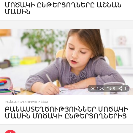
ՄՈԾԱԿԻ ԸՆԹԵՐՑՈՂՆԵՐԸ ԱՇՆԱՆ
ՄԱՍԻՆ
1.5k
0
1
ԲԱՆԱՍՏԵՂԾՈՒԹՅՈՒՆՆԵՐ
ԲԱՆԱՍՏԵՂԾՈՒԹՅՈՒՆՆԵՐ ՄՈԾԱԿԻ
ՄԱՍԻՆ ՄՈԾԱԿԻ ԸՆԹԵՐՑՈՂՆԵՐԻՑ