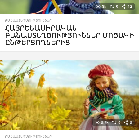
8k
0
12
ԲԱՆԱՍՏԵՂԾՈՒԹՅՈՒՆՆԵՐ
ՀԱՅՐԵՆԱՍԻՐԱԿԱՆ
ԲԱՆԱՍՏԵՂԾՈՒԹՅՈՒՆՆԵՐ ՄՈԾԱԿԻ
ԸՆԹԵՐՑՈՂՆԵՐԻՑ
3.9k
0
3
ԲԱՆԱՍՏԵՂԾՈՒԹՅՈՒՆՆԵՐ