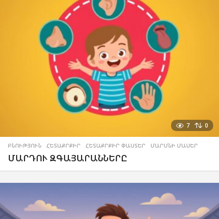
7
0
ԲՆՈՒԹՅՈՒՆ
,
ՀԵՏԱՔՐՔԻՐ
,
ՀԵՏԱՔՐՔԻՐ ՓԱՍՏԵՐ
,
ՄԱՐՄՆԻ ՄԱՍԵՐ
ՄԱՐԴՈՒ ԶԳԱՅԱՐԱՆՆԵՐԸ