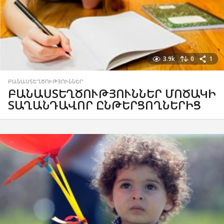
3.9k
0
1
ԲԱՆԱՍՏԵՂԾՈՒԹՅՈՒՆՆԵՐ
ԲԱՆԱՍՏԵՂԾՈՒԹՅՈՒՆՆԵՐ ՄՈԾԱԿԻ
ՏԱՂԱՆԴԱՎՈՐ ԸՆԹԵՐՑՈՂՆԵՐԻՑ