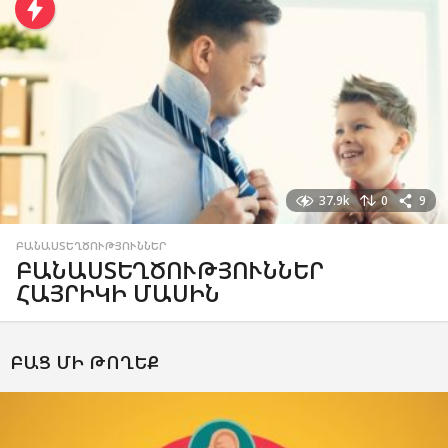
37.9k
0
9
ԲԱՆԱՍՏԵՂԾՈՒԹՅՈՒՆՆԵՐ
ԲԱՆԱՍՏԵՂԾՈՒԹՅՈՒՆՆԵՐ
ՀԱՅՐԻԿԻ ՄԱՍԻՆ
ԲԱՑ ՄԻ ԹՈՂԵՔ