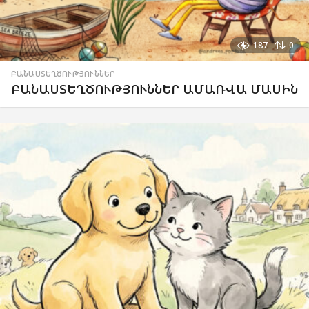
187
0
ԲԱՆԱՍՏԵՂԾՈՒԹՅՈՒՆՆԵՐ
ԲԱՆԱՍՏԵՂԾՈՒԹՅՈՒՆՆԵՐ ԱՄԱՌՎԱ ՄԱՍԻՆ