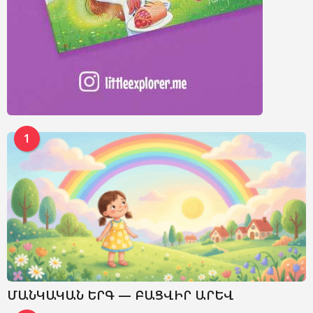
1
ՄԱՆԿԱԿԱՆ ԵՐԳ — ԲԱՑՎԻՐ ԱՐԵՎ