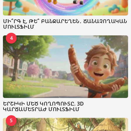
ՄԻ՞ՐԳ Է, ԹԵ՞ ԲԱՆՋԱՐԵՂԵՆ․ ՃԱՆԱՉՈՂԱԿԱՆ
ՄՈՒԼՏՖԻԼՄ
4
ԵՐՇԻԿԻ ՄԵԾ ԿՈՂՈՊՈՒՏԸ. 3D
ԿԱՐՃԱՄԵՏՐԱԺ ՄՈՒԼՏՖԻԼՄ
5