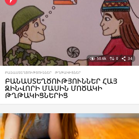
50.6k
0
34
ԲԱՆԱՍՏԵՂԾՈՒԹՅՈՒՆՆԵՐ
,
ԹՂԹԱԿԻՑՆԵՐ
ԲԱՆԱՍՏԵՂԾՈՒԹՅՈՒՆՆԵՐ ՀԱՅ
ԶԻՆՎՈՐԻ ՄԱՍԻՆ ՄՈԾԱԿԻ
ԹՂԹԱԿԻՑՆԵՐԻՑ