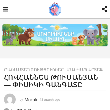
1
ԲԱՆԱՍՏԵՂԾՈՒԹՅՈՒՆՆԵՐ
,
ՄԱՆԿԱՊԱՐՏԵԶ
ՀՈՎՀԱՆՆԵՍ ԹՈՒՄԱՆՅԱՆ
3
— ՓԻՍԻԿԻ ԳԱՆԳԱՏԸ
տ
ա
ր
Mocak
by
13 տարի ago
1
ի
1
a
տ