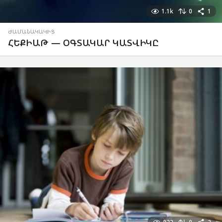
1.1k
0
1
ԺԱՄԱՆԱԿԱԿԻՑ
ՀԵՔԻԱԹ — ՕԳՏԱԿԱՐ ԿԱՏՎԻԿԸ