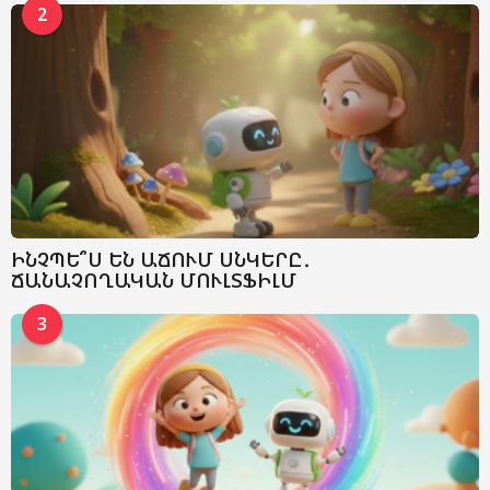
2
ԻՆՉՊԵ՞Ս ԵՆ ԱՃՈՒՄ ՍՆԿԵՐԸ․
ՃԱՆԱՉՈՂԱԿԱՆ ՄՈՒԼՏՖԻԼՄ
3