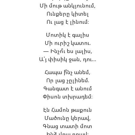
Մի մութ անկյունում,
Ունքերը կիտել
Ու լաց է լինում։
Մոտիկ է գալիս
Մի ուրիշ կատու.
— Ինչո՞ւ ես լալիս,
Ա՛յ փիսիկ ջան, դու…
Հապա ի՞նչ անեմ,
Որ լաց չըլինեմ.
Գանգատ է անում
Փիսոն տխրադեմ։
Էն Համոն թաքուն
Մածունը կերավ,
Գնաց տատի մոտ
Ինձ վրա դրավ։