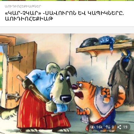
ԱՈՒԴԻՈՀԵՔԻԱԹՆԵՐ
«ԿԱՐ-ՉԿԱՐ» -ՍԱՎՈՒՐՈՆ ԵՎ ԿԱՊԻԿՆԵՐԸ.
ԱՈՒԴԻՈՀԵՔԻԱԹ
16k
0
19