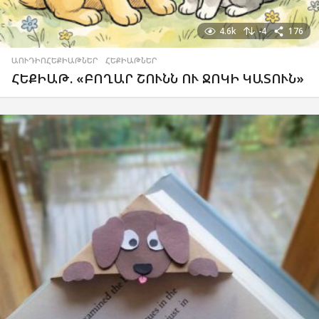
4.6k
-4
176
ԱՈՒԴԻՈՀԵՔԻԱԹՆԵՐ
,
ՀԵՔԻԱԹՆԵՐ
ՀԵՔԻԱԹ. «ԲՈՂԱՐ ՇՈՒՆՆ ՈՒ ՋՈԿԻ ԿԱՏՈՒՆ»