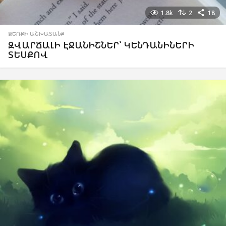
1.8k
2
18
ՁԵՌՔԻ ԱՇԽԱՏԱՆՔ
ԶՎԱՐՃԱԼԻ ԷՋԱՆԻՇՆԵՐ՝ ԿԵՆԴԱՆԻՆԵՐԻ
ՏԵՍՔՈՎ