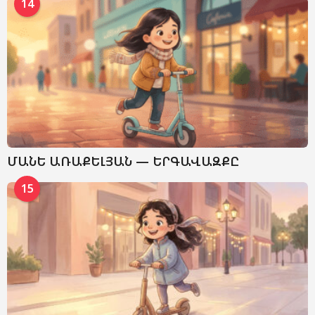
14
ՄԱՆԵ ԱՌԱՔԵԼՅԱՆ — ԵՐԳԱՎԱԶՔԸ
15