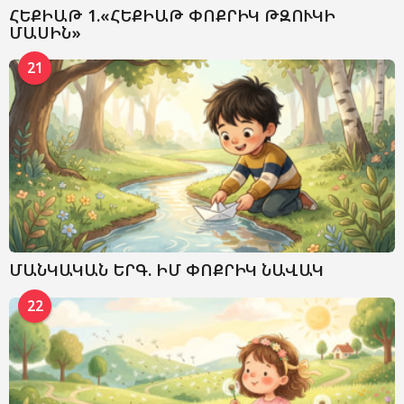
ՀԵՔԻԱԹ 1.«ՀԵՔԻԱԹ ՓՈՔՐԻԿ ԹԶՈՒԿԻ
ՄԱՍԻՆ»
21
ՄԱՆԿԱԿԱՆ ԵՐԳ. ԻՄ ՓՈՔՐԻԿ ՆԱՎԱԿ
22