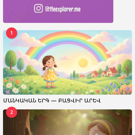
1
ՄԱՆԿԱԿԱՆ ԵՐԳ — ԲԱՑՎԻՐ ԱՐԵՎ
2