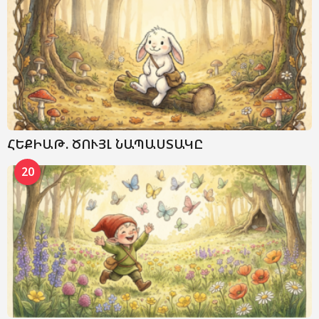
ՀԵՔԻԱԹ. ԾՈՒՅԼ ՆԱՊԱՍՏԱԿԸ
20