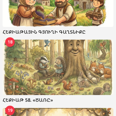
ՀԵՔԻԱԹԱՅԻՆ ԳՅՈՒՂԻ ԳԱՂՏՆԻՔԸ
18
ՀԵՔԻԱԹ 58. «ԾԱՌԸ»
19