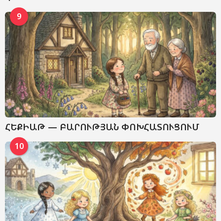
9
ՀԵՔԻԱԹ — ԲԱՐՈՒԹՅԱՆ ՓՈԽՀԱՏՈՒՑՈՒՄ
10