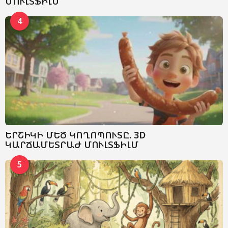
ՄՈՒԼՏՖԻԼՄ
4
ԵՐՇԻԿԻ ՄԵԾ ԿՈՂՈՊՈՒՏԸ. 3D
ԿԱՐՃԱՄԵՏՐԱԺ ՄՈՒԼՏՖԻԼՄ
5