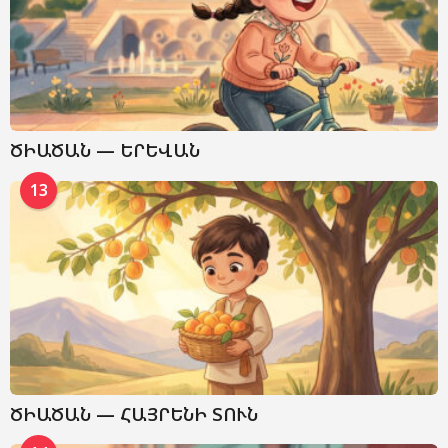
ԾԻԱԾԱՆ — ԵՐԵՎԱՆ
13
ԾԻԱԾԱՆ — ՀԱՅՐԵՆԻ ՏՈՒՆ