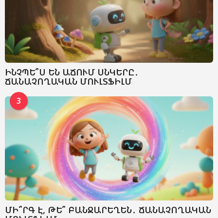
ԻՆՉՊԵ՞Ս ԵՆ ԱՃՈՒՄ ՍՆԿԵՐԸ․
ՃԱՆԱՉՈՂԱԿԱՆ ՄՈՒԼՏՖԻԼՄ
3
ՄԻ՞ՐԳ Է, ԹԵ՞ ԲԱՆՋԱՐԵՂԵՆ․ ՃԱՆԱՉՈՂԱԿԱՆ