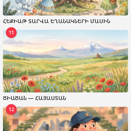
ՀԵՔԻԱԹ ՏԱՐՎԱ ԵՂԱՆԱԿՆԵՐԻ ՄԱՍԻՆ
11
ԾԻԱԾԱՆ — ՀԱՅԱՍՏԱՆ
12