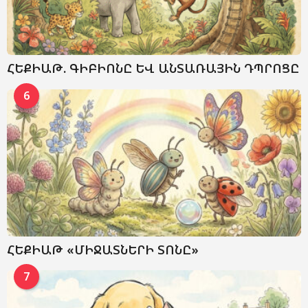
ՀԵՔԻԱԹ. ԳԻԲԻՈՆԸ ԵՎ ԱՆՏԱՌԱՅԻՆ ԴՊՐՈՑԸ
6
ՀԵՔԻԱԹ «ՄԻՋԱՏՆԵՐԻ ՏՈՆԸ»
7