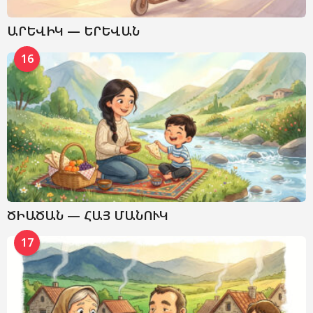
ԱՐԵՎԻԿ — ԵՐԵՎԱՆ
16
ԾԻԱԾԱՆ — ՀԱՅ ՄԱՆՈՒԿ
17