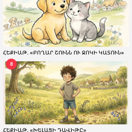
ՀԵՔԻԱԹ. «ԲՈՂԱՐ ՇՈՒՆՆ ՈՒ ՋՈԿԻ ԿԱՏՈՒՆ»
8
ՀԵՔԻԱԹ. «ԽԵԼԱՑԻ ԴԱՎԻԹԸ»