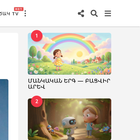
HOT
ԾԱԿ TV
1
ՄԱՆԿԱԿԱՆ ԵՐԳ — ԲԱՑՎԻՐ
ԱՐԵՎ
2