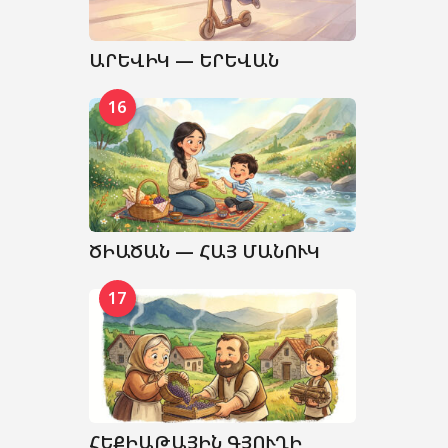
ԱՐԵՎԻԿ — ԵՐԵՎԱՆ
16
ԾԻԱԾԱՆ — ՀԱՅ ՄԱՆՈՒԿ
17
ՀԵՔԻԱԹԱՅԻՆ ԳՅՈՒՂԻ