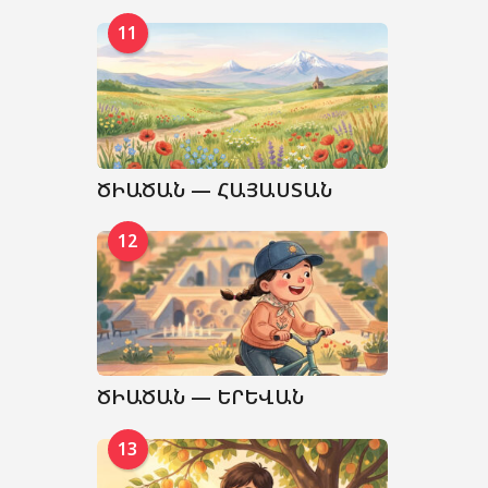
11
ԾԻԱԾԱՆ — ՀԱՅԱՍՏԱՆ
12
ԾԻԱԾԱՆ — ԵՐԵՎԱՆ
13