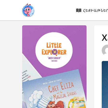
ՀԵՔԻԱԹՆԵ
X