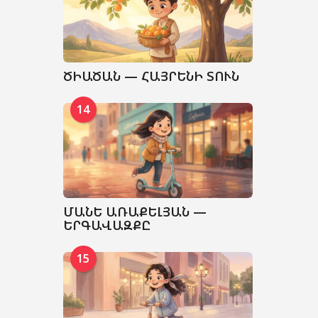
ԾԻԱԾԱՆ — ՀԱՅՐԵՆԻ ՏՈՒՆ
14
ՄԱՆԵ ԱՌԱՔԵԼՅԱՆ —
ԵՐԳԱՎԱԶՔԸ
15