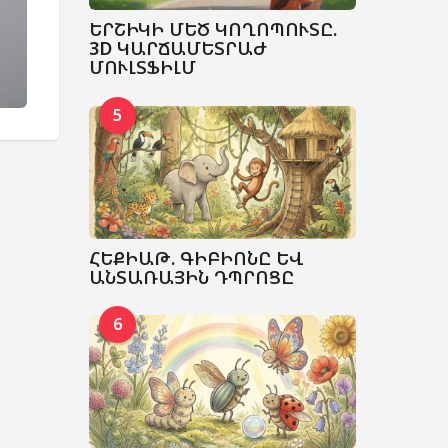
ԵՐՇԻԿԻ ՄԵԾ ԿՈՂՈՊՈՒՏԸ.
3D ԿԱՐՃԱՄԵՏՐԱԺ
ՄՈՒԼՏՖԻԼՄ
5
ՀԵՔԻԱԹ. ԳԻԲԻՈՆԸ ԵՎ
ԱՆՏԱՌԱՅԻՆ ԴՊՐՈՑԸ
6