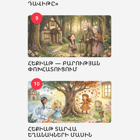
ԴԱՎԻԹԸ»
9
ՀԵՔԻԱԹ — ԲԱՐՈՒԹՅԱՆ
ՓՈԽՀԱՏՈՒՑՈՒՄ
10
ՀԵՔԻԱԹ ՏԱՐՎԱ
ԵՂԱՆԱԿՆԵՐԻ ՄԱՍԻՆ