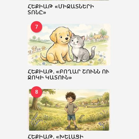
ՀԵՔԻԱԹ «ՄԻՋԱՏՆԵՐԻ
ՏՈՆԸ»
7
ՀԵՔԻԱԹ. «ԲՈՂԱՐ ՇՈՒՆՆ ՈՒ
ՋՈԿԻ ԿԱՏՈՒՆ»
8
ՀԵՔԻԱԹ. «ԽԵԼԱՑԻ