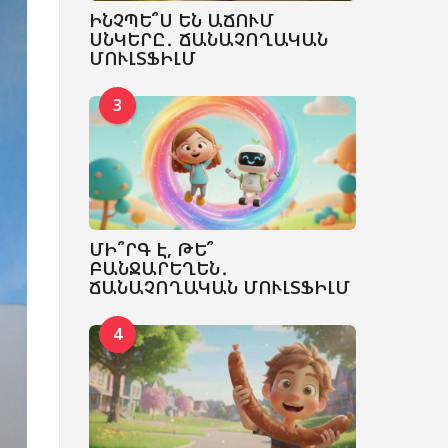
ԻՆՉՊԵ՞Ս ԵՆ ԱՃՈՒՄ
ՍՆԿԵՐԸ․ ՃԱՆԱՉՈՂԱԿԱՆ
ՄՈՒԼՏՖԻԼՄ
3
ՄԻ՞ՐԳ Է, ԹԵ՞
ԲԱՆՋԱՐԵՂԵՆ․
ՃԱՆԱՉՈՂԱԿԱՆ ՄՈՒԼՏՖԻԼՄ
4