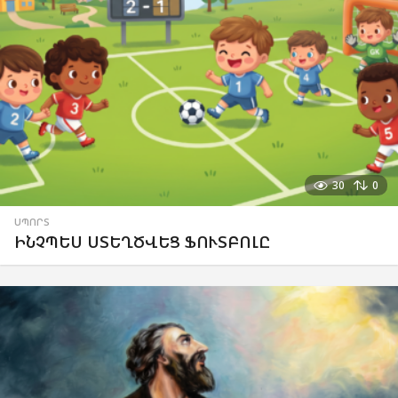
30
0
ՍՊՈՐՏ
ԻՆՉՊԵՍ ՍՏԵՂԾՎԵՑ ՖՈՒՏԲՈԼԸ