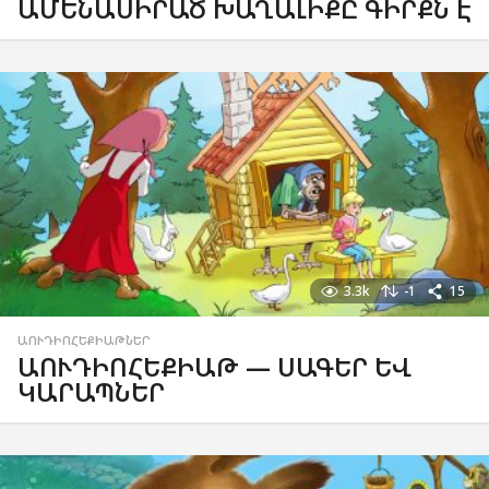
ԱՄԵՆԱՍԻՐԱԾ ԽԱՂԱԼԻՔԸ ԳԻՐՔՆ Է
3.3k
-1
15
ԱՈՒԴԻՈՀԵՔԻԱԹՆԵՐ
ԱՈՒԴԻՈՀԵՔԻԱԹ — ՍԱԳԵՐ ԵՎ
ԿԱՐԱՊՆԵՐ