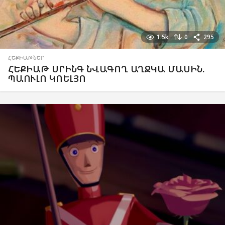
1.5k
0
295
ՀԵՔԻԱԹՆԵՐ
ՀԵՔԻԱԹ ՍՐԻՆԳ ՆՎԱԳՈՂ ԱՂՋԿԱ ՄԱՍԻՆ.
ՊԱՈՒԼՈ ԿՈԵԼՅՈ