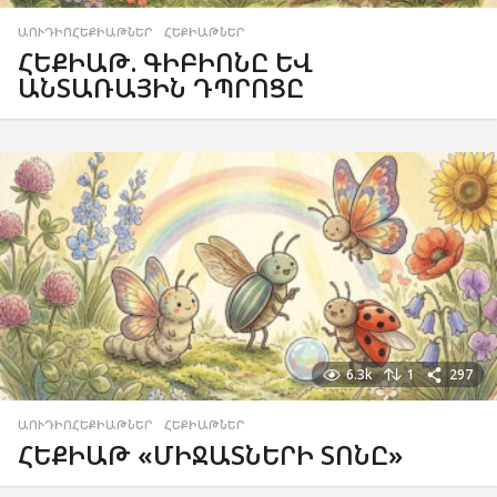
ԱՈՒԴԻՈՀԵՔԻԱԹՆԵՐ
,
ՀԵՔԻԱԹՆԵՐ
ՀԵՔԻԱԹ. ԳԻԲԻՈՆԸ ԵՎ
ԱՆՏԱՌԱՅԻՆ ԴՊՐՈՑԸ
6.3k
1
297
ԱՈՒԴԻՈՀԵՔԻԱԹՆԵՐ
,
ՀԵՔԻԱԹՆԵՐ
ՀԵՔԻԱԹ «ՄԻՋԱՏՆԵՐԻ ՏՈՆԸ»