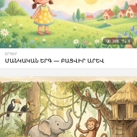
308
0
ԵՐԳԵՐ
ՄԱՆԿԱԿԱՆ ԵՐԳ — ԲԱՑՎԻՐ ԱՐԵՎ