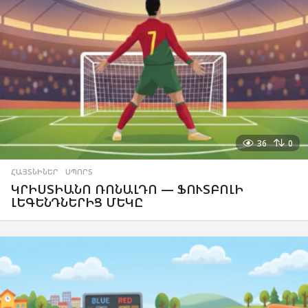
36
0
ՀԱՅՏՆԻՆԵՐ
,
ՍՊՈՐՏ
ԿՐԻՍՏԻԱՆՈ ՌՈՆԱԼԴՈ — ՖՈՒՏԲՈԼԻ
ԼԵԳԵՆԴՆԵՐԻՑ ՄԵԿԸ