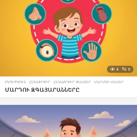
6
0
ԲՆՈՒԹՅՈՒՆ
,
ՀԵՏԱՔՐՔԻՐ
,
ՀԵՏԱՔՐՔԻՐ ՓԱՍՏԵՐ
,
ՄԱՐՄՆԻ ՄԱՍԵՐ
ՄԱՐԴՈՒ ԶԳԱՅԱՐԱՆՆԵՐԸ