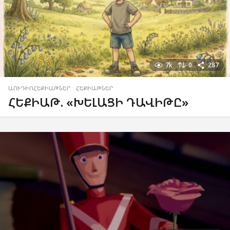
7k
0
287
ԱՈՒԴԻՈՀԵՔԻԱԹՆԵՐ
,
ՀԵՔԻԱԹՆԵՐ
ՀԵՔԻԱԹ. «ԽԵԼԱՑԻ ԴԱՎԻԹԸ»