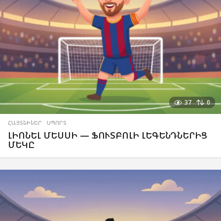
37
0
ՀԱՅՏՆԻՆԵՐ
,
ՍՊՈՐՏ
ԼԻՈՆԵԼ ՄԵՍՍԻ — ՖՈՒՏԲՈԼԻ ԼԵԳԵՆԴՆԵՐԻՑ
ՄԵԿԸ