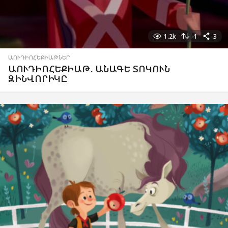
1.2k
-1
3
ԱՈՒԴԻՈՀԵՔԻԱԹՆԵՐ
ԱՈՒԴԻՈՀԵՔԻԱԹ. ԱՆԱԳԵ ՏՈԿՈՒՆ
ԶԻՆՎՈՐԻԿԸ