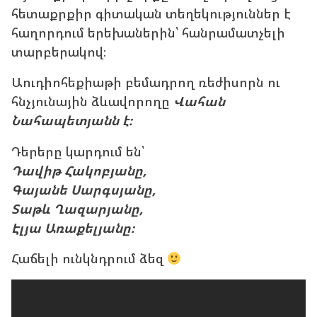
հետաքրքիր գիտական տեղեկություններ է
հաղորդում երեխաներին՝ հանրամատչելի
տարբերակով։
Աուդիոհեքիաթի բեմադրող ռեժիսորն ու
հնչյունային ձևավորողը
Վահան
Նահապետյանն է։
Դերերը կարդում են՝
Դավիթ Հակոբյանը,
Գայանե Սարգսյանը,
Տաթև Ղազարյանը,
Էլյա Առաքելյանը։
Հաճելի ունկնդրում ձեզ