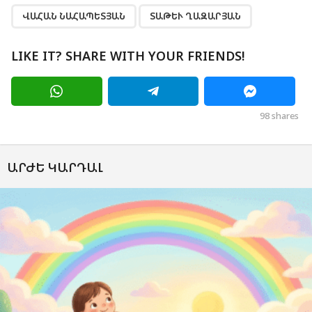
ՎԱՀԱՆ ՆԱՀԱՊԵՏՅԱՆ
ՏԱԹԵՒ ՂԱԶԱՐՅԱՆ
LIKE IT? SHARE WITH YOUR FRIENDS!
98
shares
ԱՐԺԵ ԿԱՐԴԱԼ