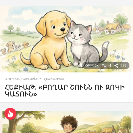
4.6k
-4
176
ԱՈՒԴԻՈՀԵՔԻԱԹՆԵՐ
,
ՀԵՔԻԱԹՆԵՐ
ՀԵՔԻԱԹ. «ԲՈՂԱՐ ՇՈՒՆՆ ՈՒ ՋՈԿԻ
ԿԱՏՈՒՆ»