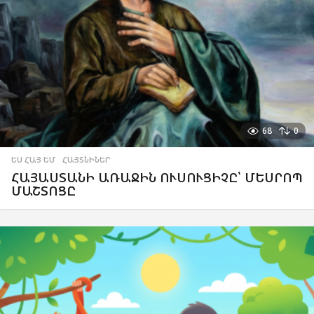
68
0
ԵՍ ՀԱՅ ԵՄ
,
ՀԱՅՏՆԻՆԵՐ
ՀԱՅԱՍՏԱՆԻ ԱՌԱՋԻՆ ՈՒՍՈՒՑԻՉԸ՝ ՄԵՍՐՈՊ
ՄԱՇՏՈՑԸ