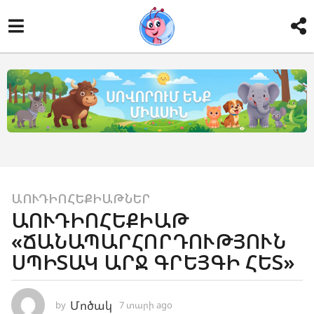
7
ԱՈՒԴԻՈՀԵՔԻԱԹՆԵՐ
ԱՈՒԴԻՈՀԵՔԻԱԹ
տ
«ՃԱՆԱՊԱՐՀՈՐԴՈՒԹՅՈՒՆ
ա
ր
ՍՊԻՏԱԿ ԱՐՋ ԳՐԵՅԳԻ ՀԵՏ»
ի
a
Մոծակ
by
7 տարի ago
2
g