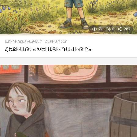
7k
0
287
ԱՈՒԴԻՈՀԵՔԻԱԹՆԵՐ
,
ՀԵՔԻԱԹՆԵՐ
ՀԵՔԻԱԹ. «ԽԵԼԱՑԻ ԴԱՎԻԹԸ»