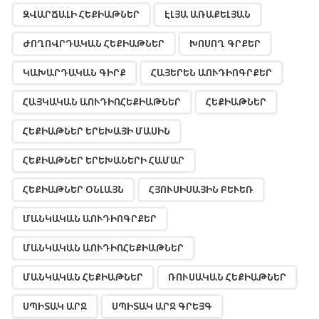
ԶՎԱՐՃԱԼԻ ՀԵՔԻԱԹՆԵՐ
ԷԼՅԱ ԱՌԱՔԵԼՅԱՆ
ԺՈՂՈՎՐԴԱԿԱՆ ՀԵՔԻԱԹՆԵՐ
ԽՈՍՈՂ ԳՐՔԵՐ
ԿԱԽԱՐԴԱԿԱՆ ԳԻՐՔ
ՀԱՅԵՐԵՆ ԱՈՒԴԻՈԳՐՔԵՐ
ՀԱՅԿԱԿԱՆ ԱՈՒԴԻՈՀԵՔԻԱԹՆԵՐ
ՀԵՔԻԱԹՆԵՐ
ՀԵՔԻԱԹՆԵՐ ԵՐԵԽԱՅԻ ՄԱՍԻՆ
ՀԵՔԻԱԹՆԵՐ ԵՐԵԽԱՆԵՐԻ ՀԱՄԱՐ
ՀԵՔԻԱԹՆԵՐ ՕՆԼԱՅՆ
ՀՅՈՒՍԻՍԱՅԻՆ ԲԵՒԵՌ
ՄԱՆԿԱԿԱՆ ԱՈՒԴԻՈԳՐՔԵՐ
ՄԱՆԿԱԿԱՆ ԱՈՒԴԻՈՀԵՔԻԱԹՆԵՐ
ՄԱՆԿԱԿԱՆ ՀԵՔԻԱԹՆԵՐ
ՌՈՒՍԱԿԱՆ ՀԵՔԻԱԹՆԵՐ
ՍՊԻՏԱԿ ԱՐՋ
ՍՊԻՏԱԿ ԱՐՋ ԳՐԵՅԳ