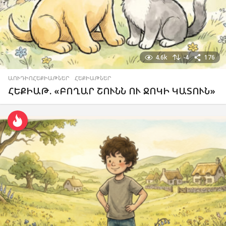
4.6k
-4
176
ԱՈՒԴԻՈՀԵՔԻԱԹՆԵՐ
,
ՀԵՔԻԱԹՆԵՐ
ՀԵՔԻԱԹ. «ԲՈՂԱՐ ՇՈՒՆՆ ՈՒ ՋՈԿԻ ԿԱՏՈՒՆ»