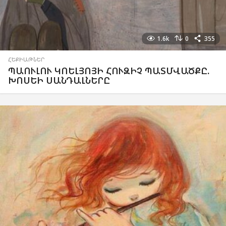
1.6k
0
355
ՀԵՔԻԱԹՆԵՐ
ՊԱՈՒԼՈՒ ԿՈԵԼՅՈՅԻ ՀՈՒԶԻՉ ՊԱՏՄՎԱԾՔԸ.
ԽՈՍԵԻ ՍԱՆԴԱԼՆԵՐԸ