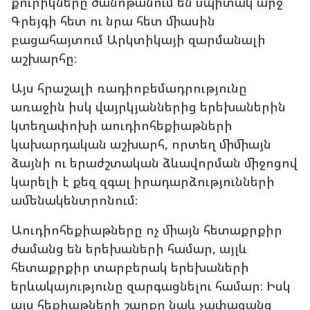
քուրիկները ծանոթանում են սպիտակ արջ
Գրեյգի հետ ու նրա հետ միասին
բացահայտում Արկտիկայի զարմանալի
աշխարհը։
Այս հրաշալի ռադիոբեմադրությունը
առաջին իսկ վայրկյաններից երեխաներին
կտեղափոխի աուդիոհեքիաթների
կախարդական աշխարհ, որտեղ միմիայն
ձայնի ու երաժշտական ձևավորման միջոցով
կարելի է քեզ զգալ իրադարձությունների
ամենակենտրոնում։
Աուդիոհեքիաթները ոչ միայն հետաքրքիր
ժամանց են երեխաների համար, այլև
հետաքրքիր տարբերակ երեխաների
երևակայությունը զարգացնելու համար։ Իսկ
այս հեքիաթների շարքը նաև չափազանց