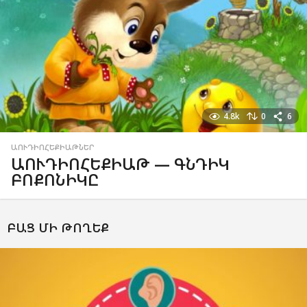
4.8k
0
6
ԱՈՒԴԻՈՀԵՔԻԱԹՆԵՐ
ԱՈՒԴԻՈՀԵՔԻԱԹ — ԳՆԴԻԿ
ԲՈՔՈՆԻԿԸ
ԲԱՑ ՄԻ ԹՈՂԵՔ