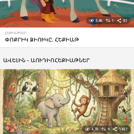
3.4k
1
61
ՀԵՔԻԱԹՆԵՐ
ՓՈՔՐԻԿ ՁԻՈՒԿԸ. ՀԵՔԻԱԹ
ԱՎԵԼԻՆ -
ԱՈՒԴԻՈՀԵՔԻԱԹՆԵՐ
4.7k
9
1407