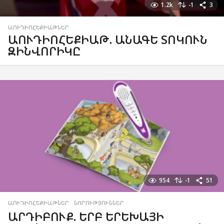
1.2k
-1
3
ԱՈՒԴԻՈՀԵՔԻԱԹՆԵՐ
ԱՈՒԴԻՈՀԵՔԻԱԹ. ԱՆԱԳԵ ՏՈԿՈՒՆ
ԶԻՆՎՈՐԻԿԸ
954
-1
51
ԱՈՒԴԻՈՀԵՔԻԱԹՆԵՐ
,
ՆՈՐՈՒԹՅՈՒՆՆԵՐ
ԱՐԴԻԲՈՒՔ. ԵՐԲ ԵՐԵԽԱՅԻ