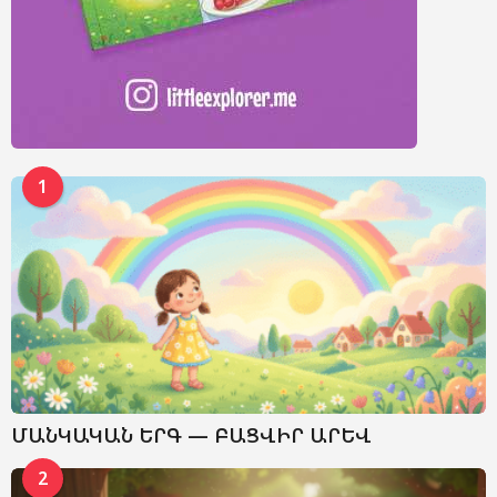
1
ՄԱՆԿԱԿԱՆ ԵՐԳ — ԲԱՑՎԻՐ ԱՐԵՎ
2