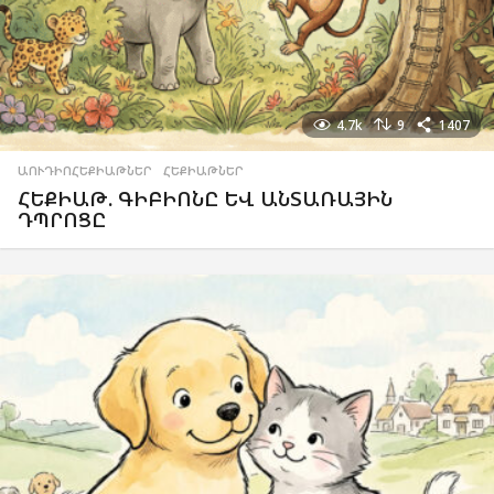
4.7k
9
1407
ԱՈՒԴԻՈՀԵՔԻԱԹՆԵՐ
,
ՀԵՔԻԱԹՆԵՐ
ՀԵՔԻԱԹ. ԳԻԲԻՈՆԸ ԵՎ ԱՆՏԱՌԱՅԻՆ
ԴՊՐՈՑԸ