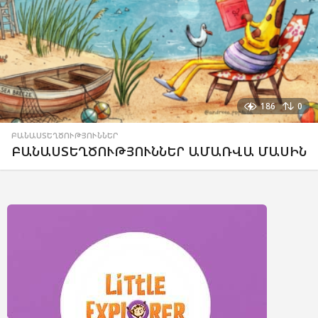
186
0
ԲԱՆԱՍՏԵՂԾՈՒԹՅՈՒՆՆԵՐ
ԲԱՆԱՍՏԵՂԾՈՒԹՅՈՒՆՆԵՐ ԱՄԱՌՎԱ ՄԱՍԻՆ