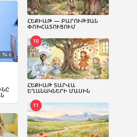
ՀԵՔԻԱԹ — ԲԱՐՈՒԹՅԱՆ
ՓՈԽՀԱՏՈՒՑՈՒՄ
10
0
ՀԵՔԻԱԹ ՏԱՐՎԱ
ՒՆԸ
ԵՂԱՆԱԿՆԵՐԻ ՄԱՍԻՆ
ԱՆ
11