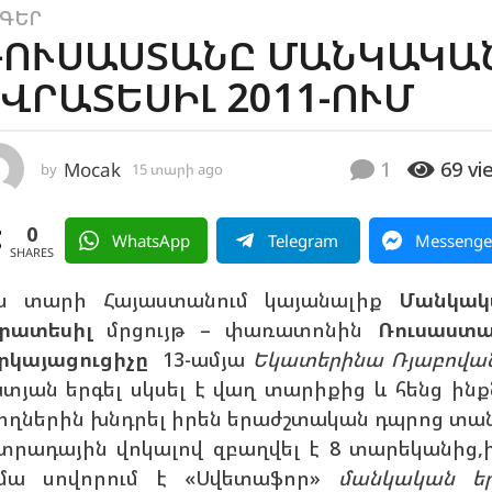
ԳԵՐ
ՈՒՍԱՍՏԱՆԸ ՄԱՆԿԱԿԱ
ՎՐԱՏԵՍԻԼ 2011-ՈՒՄ
1
69
vi
Mocak
by
15 տարի ago
8
տ
ա
0
ր
WhatsApp
Telegram
Messenge
ի
SHARES
a
g
ս տարի Հայաստանում կայանալիք
Մանկակ
o
րատեսիլ
մրցույթ – փառատոնին
Ռուսաստ
րկայացուցիչը
13-ամյա
Եկատերինա Ռյաբովա
տյան երգել սկսել է վաղ տարիքից և հենց ինք
ողներին խնդրել իրեն երաժշտական դպրոց տան
տրադային վոկալով զբաղվել է 8 տարեկանից,
մա սովորում է «Սվետաֆոր»
մանկական ե