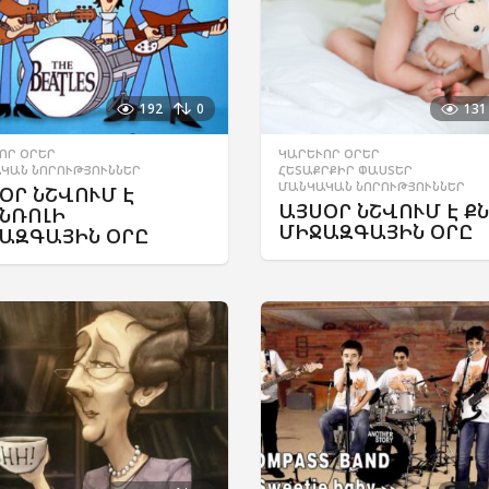
192
0
131
ՈՐ ՕՐԵՐ
,
ԿԱՐԵՒՈՐ ՕՐԵՐ
,
ԿԱՆ ՆՈՐՈՒԹՅՈՒՆՆԵՐ
ՀԵՏԱՔՐՔԻՐ ՓԱՍՏԵՐ
,
ՄԱՆԿԱԿԱՆ ՆՈՐՈՒԹՅՈՒՆՆԵՐ
ՕՐ ՆՇՎՈՒՄ Է
ԱՅՍՕՐ ՆՇՎՈՒՄ Է Ք
ՆՌՈԼԻ
ՄԻՋԱԶԳԱՅԻՆ ՕՐԸ
ԱԶԳԱՅԻՆ ՕՐԸ