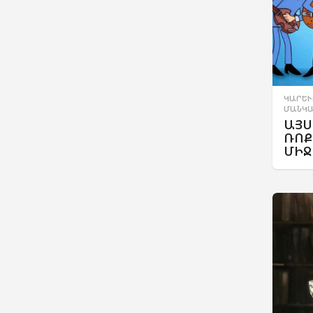
ԿԱՐԵՒ
ՄԱՆԿԱ
ԱՅՍ
ՌՈՔ
ՄԻՋ