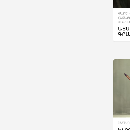
ԿԱՐԵՒ
ՀԵՏԱՔ
ՄԱՆԿԱ
ԱՅՍ
ԳՐԱ
FEATUR
ԻՆՉ