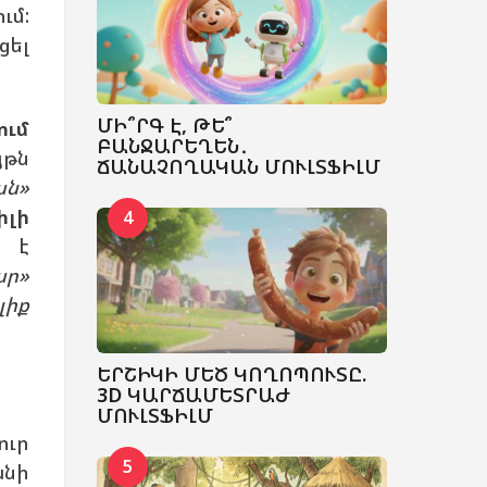
ւմ:
ցել
ՄԻ՞ՐԳ Է, ԹԵ՞
ում
ԲԱՆՋԱՐԵՂԵՆ․
յթն
ՃԱՆԱՉՈՂԱԿԱՆ ՄՈՒԼՏՖԻԼՄ
ան»
իլի
4
մ է
ար»
լիք
ԵՐՇԻԿԻ ՄԵԾ ԿՈՂՈՊՈՒՏԸ.
3D ԿԱՐՃԱՄԵՏՐԱԺ
ՄՈՒԼՏՖԻԼՄ
ուր
5
անի