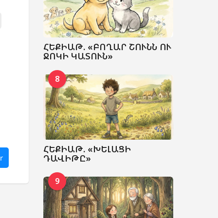
,
,
,
,
,
ՀԵՔԻԱԹ. «ԲՈՂԱՐ ՇՈՒՆՆ ՈՒ
ՋՈԿԻ ԿԱՏՈՒՆ»
8
ՀԵՔԻԱԹ. «ԽԵԼԱՑԻ
ԴԱՎԻԹԸ»
r
9