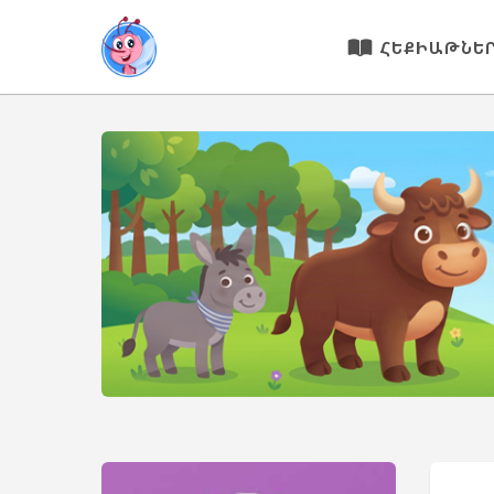
ՀԵՔԻԱԹՆԵ