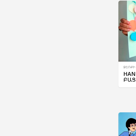
ՁԵՌՔԻ
HAN
ԲԱՑ