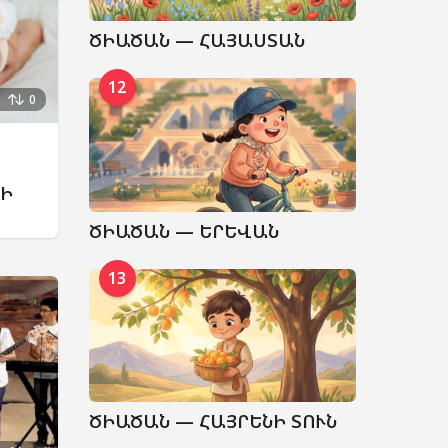
ԾԻԱԾԱՆ — ՀԱՅԱՍՏԱՆ
12
0
ՆԻ
ԾԻԱԾԱՆ — ԵՐԵՎԱՆ
13
ԾԻԱԾԱՆ — ՀԱՅՐԵՆԻ ՏՈՒՆ