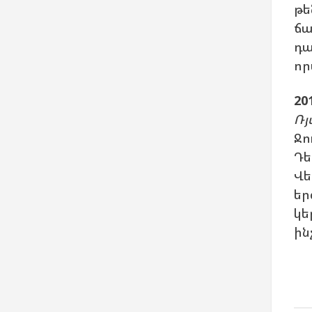
թե
ճա
դա
որ
2
Ռյ
Ջո
Դե
Վե
եր
կե
ին