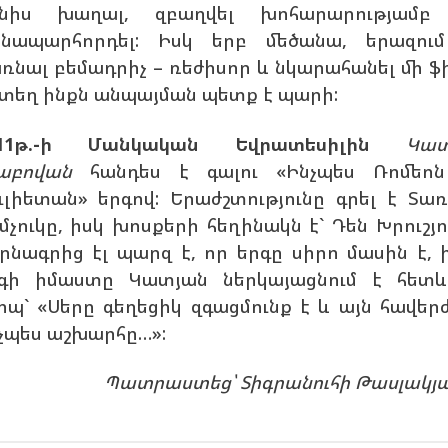
նիս խաղալ, զբաղվել խոհարարությամբ
նապարհորդել: Իսկ երբ մեծանա, երազու
ռնալ բեմադրիչ – ռեժիսոր և նկարահանել մի ֆի
տեղ ինքն անպայման պետք է պարի:
011թ.-ի Մանկական Եվրատեսիլին
Կատ
աբովան
հանդես է գալու «Ինչպես Ռոմեո
ւլիետան» երգով: Երաժշտությունը գրել է Տա
մչուկը, իսկ խոսքերի հեղինակն է` Դեն Խրուշյո
րնագրից էլ պարզ է, որ երգը սիրո մասին է, 
գի իմաստը Կատյան ներկայացնում է հետև
րպ` «Սերը գեղեցիկ զգացմունք է և այն հավերժ
չպես աշխարհը…»:
Պատրաստեց՝ Տիգրանուհի Թասլակյ