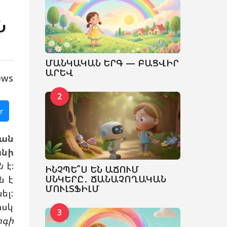
Ն
ՄԱՆԿԱԿԱՆ ԵՐԳ — ԲԱՑՎԻՐ
ԱՐԵՎ
ews
2
r
ան
անի
ն
է:
ԻՆՉՊԵ՞Ս ԵՆ ԱՃՈՒՄ
ՍՆԿԵՐԸ․ ՃԱՆԱՉՈՂԱԿԱՆ
ն է
ՄՈՒԼՏՖԻԼՄ
ել:
իսկ
3
րգի