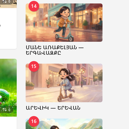
0
14
Ն
ՄԱՆԵ ԱՌԱՔԵԼՅԱՆ —
ԵՐԳԱՎԱԶՔԸ
15
ԱՐԵՎԻԿ — ԵՐԵՎԱՆ
0
16