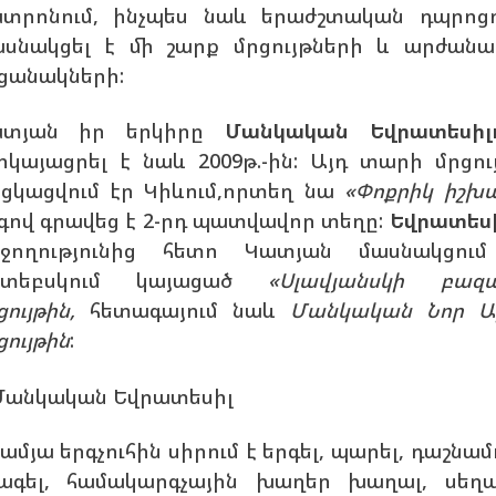
տրոնում, ինչպես նաև երաժշտական դպրոցո
սնակցել է մի շարք մրցույթների և արժանա
ցանակների:
ատյան իր երկիրը
Մանկական Եվրատեսիլ
րկայացրել է նաև 2009թ.-ին: Այդ տարի մրցու
ցկացվում էր Կիևում,որտեղ նա
«Փոքրիկ իշխ
գով գրավեց է 2-րդ պատվավոր տեղը:
Եվրատես
ջողությունից հետո Կատյան մասնակցու
իտեբսկում կայացած
«Սլավյանսկի բազ
ցույթին,
հետագայում նաև
Մանկական Նոր Ա
ցույթին
:
-ամյա երգչուհին սիրում է երգել, պարել, դաշնամ
ագել, համակարգչային խաղեր խաղալ, սեղ