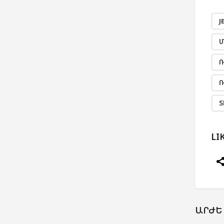
J
Մ
Ռ
Ռ
Տ
LI
ԱՐԺԵ