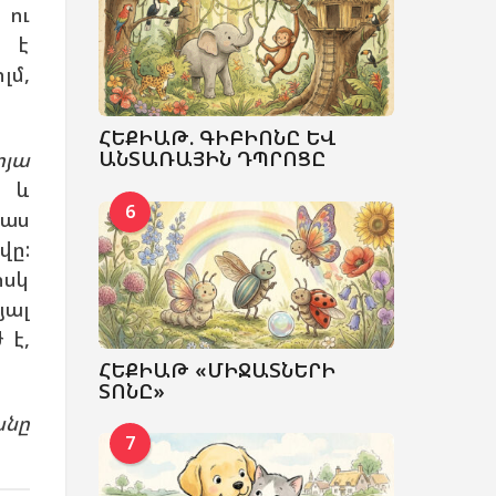
 ու
մ է
լմ,
ՀԵՔԻԱԹ. ԳԻԲԻՈՆԸ ԵՎ
ԱՆՏԱՌԱՅԻՆ ԴՊՐՈՑԸ
յա
ն և
6
ռաս
վը:
իսկ
յալ
 է,
ՀԵՔԻԱԹ «ՄԻՋԱՏՆԵՐԻ
ՏՈՆԸ»
անը
7