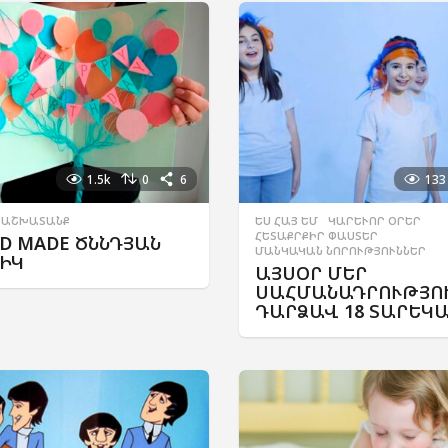
1.5k
0
6
133
 ԱՇԽԱՏԱՆՔ
ԵՍ ՀԱՅ ԵՄ
,
ԿԱՐԵՒՈՐ ՕՐԵՐ
,
ՀԵՏԱՔՐՔԻՐ ՓԱՍՏԵՐ
,
D MADE ԾՆՆԴՅԱՆ
ՄԱՆԿԱԿԱՆ ՆՈՐՈՒԹՅՈՒՆՆԵՐ
ԻԿ
ԱՅՍՕՐ ՄԵՐ
ՍԱՀՄԱՆԱԴՐՈՒԹՅՈ
ԴԱՐՁԱՎ 18 ՏԱՐԵԿ