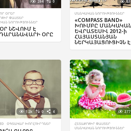
264
0
83
ՈՐ ՕՐԵՐ
,
ՄԱՆԿԱԿԱՆ ՆՈՐՈՒԹՅՈՒՆՆԵՐ
ՐՔԻՐ ՓԱՍՏԵՐ
,
«COMPASS BAND»
ԿԱՆ ՆՈՐՈՒԹՅՈՒՆՆԵՐ
ԽՈՒՄԲԸ ՄԱՆԿԱԿԱ
ՕՐ ՆՇՎՈՒՄ Է
ԵՎՐԱՏԵՍԻԼ 2012-ի
ԴԱՐԱՆԱՎԱՐԻ ՕՐԸ
ՀԱՅԱՍՏԱՆՅԱՆ
ՆԵՐԿԱՅԱՑՈՒՑԻՉՆ Է
1.2k
0
4
277
ED
,
ՕԳՏԱԿԱՐ ԽՈՐՀՈՒՐԴՆԵՐ
ՀԵՏԱՔՐՔԻՐ ՓԱՍՏԵՐ
,
ՄԱՆԿԱԿԱՆ ՆՈՐՈՒԹՅՈՒՆՆԵՐ
ՊԵ՞Ս ԲԱՐՁՐ