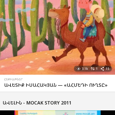
3.1k
1
15
ՀԵՔԻԱԹՆԵՐ
ԱՎԵՏԻՔ ԻՍԱՀԱԿՅԱՆ — «ԱՀՄԵԴԻ ՈՒՂՏԸ»
ԱՎԵԼԻՆ -
MOCAK STORY 2011