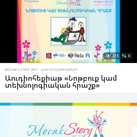
315
0
MOCAK STORY 2011
,
ԱՈՒԴԻՈՀԵՔԻԱԹՆԵՐ
Աուդիոհեքիաթ «Նոթբուք կամ
տեխնոլոգիական հրաշք»