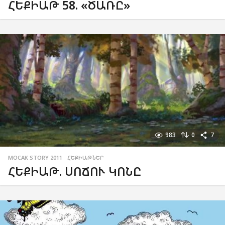
ՀԵՔԻԱԹ 58. «ԾԱՌԸ»
983
0
7
MOCAK STORY 2011
,
ՀԵՔԻԱԹՆԵՐ
ՀԵՔԻԱԹ. ՍՈՃՈՒ ԿՈՆԸ