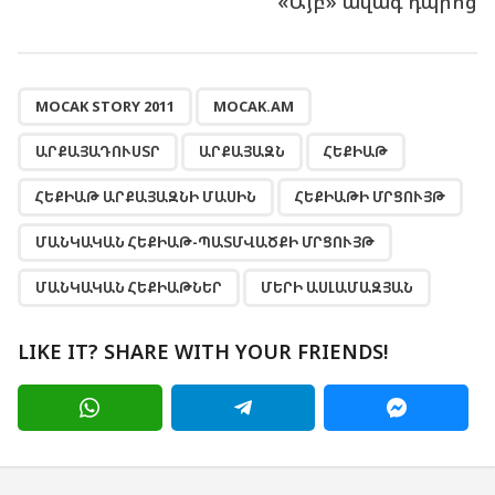
«Այբ» ավագ դպրոց
,
,
,
,
,
,
,
,
,
MOCAK STORY 2011
MOCAK.AM
ԱՐՔԱՅԱԴՈՒՍՏՐ
ԱՐՔԱՅԱԶՆ
ՀԵՔԻԱԹ
ՀԵՔԻԱԹ ԱՐՔԱՅԱԶՆԻ ՄԱՍԻՆ
ՀԵՔԻԱԹԻ ՄՐՑՈՒՅԹ
ՄԱՆԿԱԿԱՆ ՀԵՔԻԱԹ-ՊԱՏՄՎԱԾՔԻ ՄՐՑՈՒՅԹ
ՄԱՆԿԱԿԱՆ ՀԵՔԻԱԹՆԵՐ
ՄԵՐԻ ԱՍԼԱՄԱԶՅԱՆ
LIKE IT? SHARE WITH YOUR FRIENDS!