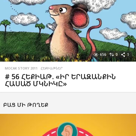
656
0
1
MOCAK STORY 2011
,
ՀԵՔԻԱԹՆԵՐ
# 56 ՀԵՔԻԱԹ. «ԻՐ ԵՐԱԶԱՆՔԻՆ
ՀԱՍԱԾ ՄԿՆԻԿԸ»
ԲԱՑ ՄԻ ԹՈՂԵՔ