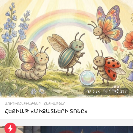
6.3k
1
297
ԱՈՒԴԻՈՀԵՔԻԱԹՆԵՐ
,
ՀԵՔԻԱԹՆԵՐ
ՀԵՔԻԱԹ «ՄԻՋԱՏՆԵՐԻ ՏՈՆԸ»