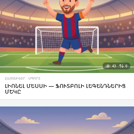
43
0
ՀԱՅՏՆԻՆԵՐ
,
ՍՊՈՐՏ
ԼԻՈՆԵԼ ՄԵՍՍԻ — ՖՈՒՏԲՈԼԻ ԼԵԳԵՆԴՆԵՐԻՑ
ՄԵԿԸ