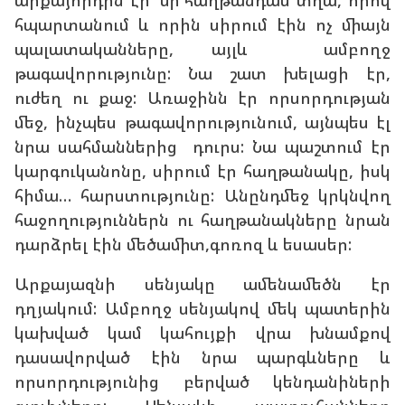
արքայորդին էր՝ մի հաղթանդամ տղա, որով
հպարտանում և որին սիրում էին ոչ միայն
պալատականները, այլև ամբողջ
թագավորությունը: Նա շատ խելացի էր,
ուժեղ ու քաջ: Առաջինն էր որսորդության
մեջ, ինչպես թագավորությունում, այնպես էլ
նրա սահմաններից դուրս: Նա պաշտում էր
կարգուկանոնը, սիրում էր հաղթանակը, իսկ
հիմա… հարստությունը: Անընդմեջ կրկնվող
հաջողություններն ու հաղթանակները նրան
դարձրել էին մեծամիտ,գոռոզ և եսասեր:
Արքայազնի սենյակը ամենամեծն էր
դղյակում: Ամբողջ սենյակով մեկ պատերին
կախված կամ կահույքի վրա խնամքով
դասավորված էին նրա պարգևները և
որսորդությունից բերված կենդանիների