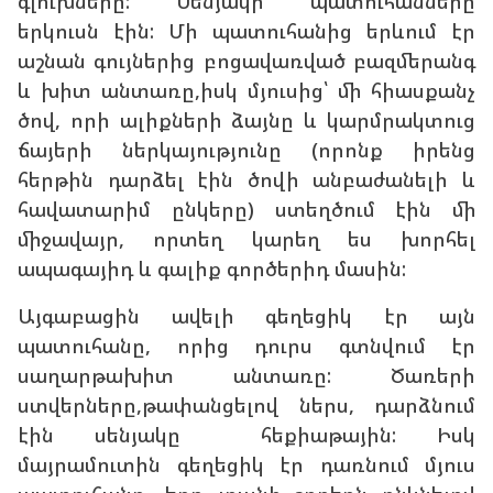
գլուխները: Սենյակի պատուհանները
երկուսն էին: Մի պատուհանից երևում էր
աշնան գույներից բոցավառված բազմերանգ
և խիտ անտառը,իսկ մյուսից՝ մի հիասքանչ
ծով, որի ալիքների ձայնը և կարմրակտուց
ճայերի ներկայությունը (որոնք իրենց
հերթին դարձել էին ծովի անբաժանելի և
հավատարիմ ընկերը) ստեղծում էին մի
միջավայր, որտեղ կարեղ ես խորհել
ապագայիդ և գալիք գործերիդ մասին:
Այգաբացին ավելի գեղեցիկ էր այն
պատուհանը, որից դուրս գտնվում էր
սաղարթախիտ անտառը: Ծառերի
ստվերները,թափանցելով ներս, դարձնում
էին սենյակը հեքիաթային: Իսկ
մայրամուտին գեղեցիկ էր դառնում մյուս