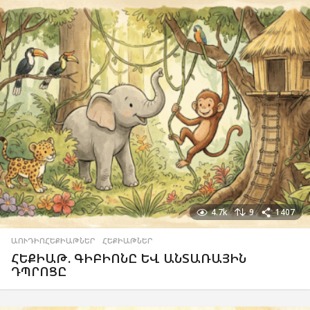
4.7k
9
1407
ԱՈՒԴԻՈՀԵՔԻԱԹՆԵՐ
,
ՀԵՔԻԱԹՆԵՐ
ՀԵՔԻԱԹ. ԳԻԲԻՈՆԸ ԵՎ ԱՆՏԱՌԱՅԻՆ
ԴՊՐՈՑԸ