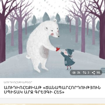
3k
3
98
ԱՈՒԴԻՈՀԵՔԻԱԹՆԵՐ
ԱՈՒԴԻՈՀԵՔԻԱԹ «ՃԱՆԱՊԱՐՀՈՐԴՈՒԹՅՈՒՆ
ՍՊԻՏԱԿ ԱՐՋ ԳՐԵՅԳԻ ՀԵՏ»