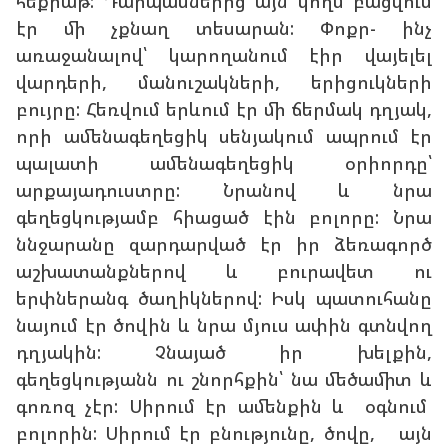
հեքիաթ: Դարպասներից այն կողմ բացվում
էր մի չքնաղ տեսարան: Փոքր- ինչ
առաջանալով՝ կարողանում էիր վայելել
վարդերի, մանուշակների, երիցուկների
բույրը: Հեռվում երևում էր մի ճերմակ դղյակ,
որի ամենագեղեցիկ սենյակում ապրում էր
պալատի ամենագեղեցիկ օրիորդը՝
արքայադուստրը: Նրանով և նրա
գեղեցկությամբ հիացած էին բոլորը: Նրա
ննջարանը զարդարված էր իր ձեռագործ
աշխատանքներով և բուրավետ ու
երփներանգ ծաղիկներով: Իսկ պատուհանը
նայում էր ծովին և նրա մյուս ափին գտնվող
դղյակին: Չնայած իր խելքին,
գեղեցկությանն ու շնորհքին՝ նա մեծամիտ և
գոռոզ չէր: Սիրում էր ամենքին և օգնում
բոլորին: Սիրում էր բնությունը, ծովը, այն