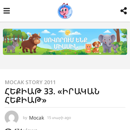
1
MOCAK STORY 2011
ՀԵՔԻԱԹ 33. «ԻՐԱԿԱՆ
5
ՀԵՔԻԱԹ»
տ
ա
ր
Mocak
by
15 տարի ago
1
ի
4
a
տ