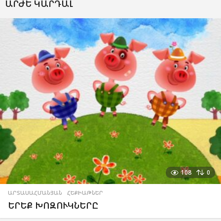
ԱՐԺԵ ԿԱՐԴԱԼ
108
0
ԱՐՏԱՍԱՀՄԱՆՅԱՆ
,
ՀԵՔԻԱԹՆԵՐ
ԵՐԵՔ ԽՈԶՈՒԿՆԵՐԸ