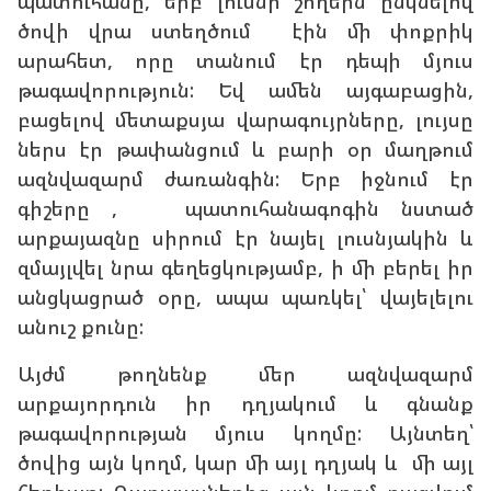
պատուհանը, երբ լուսնի շողերն ընկնելով
ծովի վրա ստեղծում էին մի փոքրիկ
արահետ, որը տանում էր դեպի մյուս
թագավորություն: Եվ ամեն այգաբացին,
բացելով մետաքսյա վարագույրները, լույսը
ներս էր թափանցում և բարի օր մաղթում
ազնվազարմ ժառանգին: Երբ իջնում էր
գիշերը , պատուհանագոգին նստած
արքայազնը սիրում էր նայել լուսնյակին և
զմայլվել նրա գեղեցկությամբ, ի մի բերել իր
անցկացրած օրը, ապա պառկել՝ վայելելու
անուշ քունը:
Այժմ թողնենք մեր ազնվազարմ
արքայորդուն իր դղյակում և գնանք
թագավորության մյուս կողմը: Այնտեղ՝
ծովից այն կողմ, կար մի այլ դղյակ և մի այլ