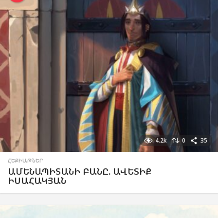
4.2k
0
35
ՀԵՔԻԱԹՆԵՐ
ԱՄԵՆԱՊԻՏԱՆԻ ԲԱՆԸ. ԱՎԵՏԻՔ
ԻՍԱՀԱԿՅԱՆ