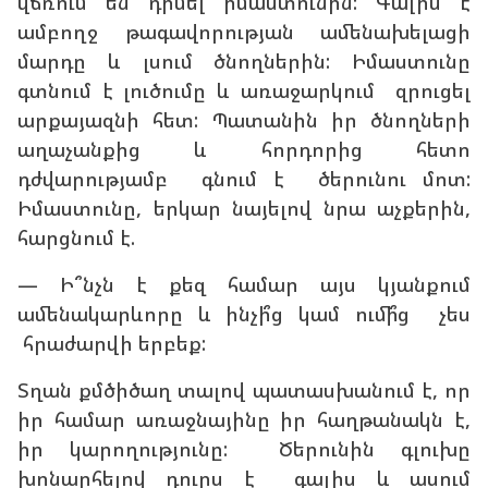
վճռում են դիմել իմաստունին: Գալիս է
ամբողջ թագավորության ամենախելացի
մարդը և լսում ծնողներին: Իմաստունը
գտնում է լուծումը և առաջարկում զրուցել
արքայազնի հետ: Պատանին իր ծնողների
աղաչանքից և հորդորից հետո
դժվարությամբ գնում է ծերունու մոտ:
Իմաստունը, երկար նայելով նրա աչքերին,
հարցնում է.
— Ի՞նչն է քեզ համար այս կյանքում
ամենակարևորը և ինչի՞ց կամ ումի՞ց չես
հրաժարվի երբեք:
Տղան քմծիծաղ տալով պատասխանում է, որ
իր համար առաջնայինը իր հաղթանակն է,
իր կարողությունը: Ծերունին գլուխը
խոնարհելով դուրս է գալիս և ասում