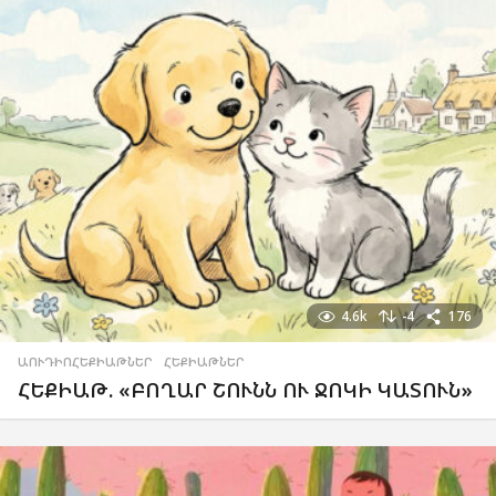
4.6k
-4
176
ԱՈՒԴԻՈՀԵՔԻԱԹՆԵՐ
,
ՀԵՔԻԱԹՆԵՐ
ՀԵՔԻԱԹ. «ԲՈՂԱՐ ՇՈՒՆՆ ՈՒ ՋՈԿԻ ԿԱՏՈՒՆ»