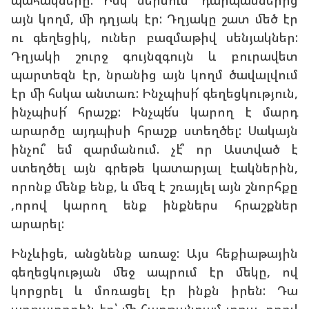
պահակները: Իսկ ներսում՝ դարպասներից
այն կողմ, մի դղյակ էր: Դղյակը շատ մեծ էր
ու գեղեցիկ, ուներ բազմաթիվ սենյակներ:
Դղյակի շուրջ գույնզգույն և բուրավետ
պարտեզն էր, նրանից այն կողմ ծավալվում
էր մի հսկա անտառ: Ինչպիսի՜ գեղեցկություն,
ինչպիսի՜ հրաշք: Ինչպե՜ս կարող է մարդ
արարծը այդպիսի հրաշք ստեղծել: Սակայն
ինչու՞ եմ զարմանում. չէ՞ որ Աստված է
ստեղծել այն գրեթե կատարյալ էակներին,
որոնք մենք ենք, և մեզ է շռայլել այն շնորհքը
,որով կարող ենք ինքներս հրաշքներ
արարել:
Ինչևիցե, անցնենք առաջ: Այս հեքիաթային
գեղեցկության մեջ ապրում էր մեկը, ով
կորցրել և մոռացել էր ինքն իրեն: Դա