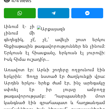
474
views
ա
g
ր
o
ի
a
1
g
4
Լինում է- չի
o
տ
լինում մի
ա
գեղեցիկ, չէ՛, չէ,՛ ավելի շուտ երկու
ր
հեքիաթային թագավորություններ են լինում:
ի
Երկուսն էլ հիասքանչ, երկուսն էլ յուրովի:
a
Իսկ հիմա ուշադի՛ր…
g
Առավոտ էր: Արևի շողերը ողջունում էին
o
երկրին: Ցողը նստած էր ծաղկունքի վրա:
Արդեն երկու- երեք ժամ էր, ինչ արեգակը
սփռել էր իր լույսը ամբողջ
թագավորությամբ: Դարպասների մոտ
կանգնած էին զրահապատ և հաղթանդամ