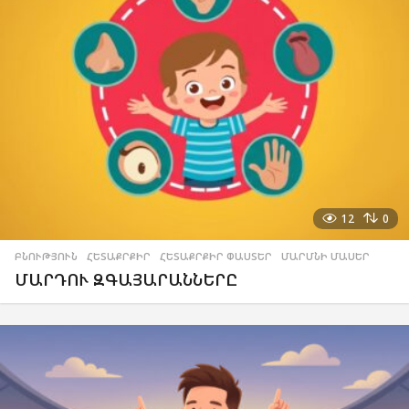
12
0
ԲՆՈՒԹՅՈՒՆ
,
ՀԵՏԱՔՐՔԻՐ
,
ՀԵՏԱՔՐՔԻՐ ՓԱՍՏԵՐ
,
ՄԱՐՄՆԻ ՄԱՍԵՐ
ՄԱՐԴՈՒ ԶԳԱՅԱՐԱՆՆԵՐԸ