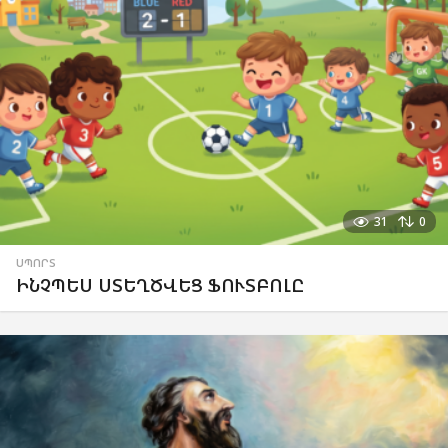
31
0
ՍՊՈՐՏ
ԻՆՉՊԵՍ ՍՏԵՂԾՎԵՑ ՖՈՒՏԲՈԼԸ