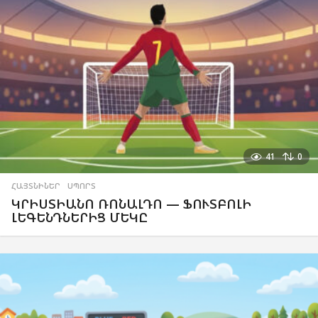
41
0
ՀԱՅՏՆԻՆԵՐ
,
ՍՊՈՐՏ
ԿՐԻՍՏԻԱՆՈ ՌՈՆԱԼԴՈ — ՖՈՒՏԲՈԼԻ
ԼԵԳԵՆԴՆԵՐԻՑ ՄԵԿԸ