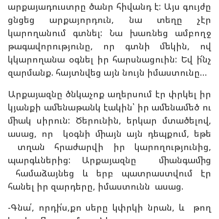
արքայադուստրը ծանր հիվանդ է: Այս գույժը
ցնցեց արքայորդուն, նա տեղը չէր
կարողանում գտնել: Նա խառնեց ամբողջ
թագավորությունը, որ գտնի մեկին, ով
կկարողանա օգնել իր հարսնացուին: Եվ ի՜նչ
զարմանք. հայտնվեց այն նույն իմաստունը…
Արքայազնը ծնկաչոք աղերսում էր փրկել իր
կյանքի ամենաթանկ էակին՝ իր ամենամեծ ու
միակ սիրուն: Ծերունին, երկար մտածելով,
ասաց, որ կօգնի միայն այն դեպքում, եթե
տղան հրաժարվի իր կարողությունից,
պարգևներից: Արքայազնը միանգամից
համաձայնեց և երբ պատրաստվում էր
հանել իր զարդերը, իմաստունն ասաց.
-Գնա՛, որդի՛ս,քո սերը կփրկի նրան, և թող