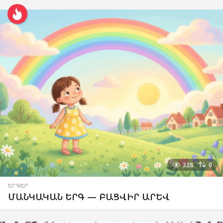
328
0
ԵՐԳԵՐ
ՄԱՆԿԱԿԱՆ ԵՐԳ — ԲԱՑՎԻՐ ԱՐԵՎ