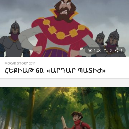
1.2k
0
1
MOCAK STORY 2011
ՀԵՔԻԱԹ 60. «ԱՐԴԱՐ ՊԱՏԻԺ»