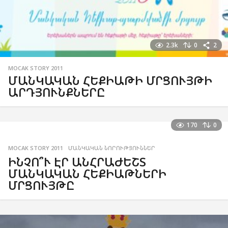
2.3k
0
2
MOCAK STORY 2011
ՄԱՆԿԱԿԱՆ ՀԵՔԻԱԹԻ ՄՐՑՈՒՅԹԻ
ԱՐԴՅՈՒՆՔՆԵՐԸ
170
0
MOCAK STORY 2011
,
ՄԱՆԿԱԿԱՆ ՆՈՐՈՒԹՅՈՒՆՆԵՐ
ԻՆՉՈ՞Ւ ԷՐ ԱՆՀՐԱԺԵՇՏ
ՄԱՆԿԱԿԱՆ ՀԵՔԻԱԹՆԵՐԻ
ՄՐՑՈՒՅԹԸ