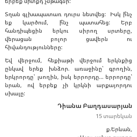
երբեք միտքդ չմթագնի:
Տղան գլխապատառ դուրս նետվեց: Իսկ ի՞նչ
եք կարծում, ի՞նչ պատահեց: Երբ
հանդիպեցին երկու սիրող սրտերը,
վերացան բոլոր ցավերն ու
հիվանդությունները:
Եվ վերջում, հեքիաթի վերջում երկնքից
ընկավ երեք խնձոր. առաջինը՝ գրողին,
երկրորդը՝ լսողին, իսկ երրորդը… երրորդը՝
նրան, ով երբեք չի կրկնի արքայորդու
սխալը:
Դիանա Բաղդասարյան
15 տարեկան
ք.Երևան,