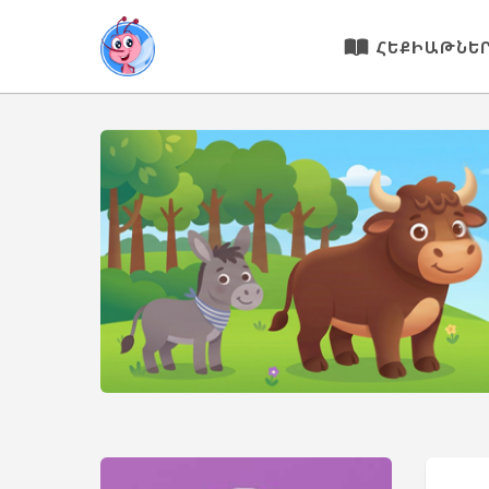
ՀԵՔԻԱԹՆԵ