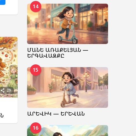
14
ՄԱՆԵ ԱՌԱՔԵԼՅԱՆ —
ԵՐԳԱՎԱԶՔԸ
15
29
ԱՐԵՎԻԿ — ԵՐԵՎԱՆ
Ն
16