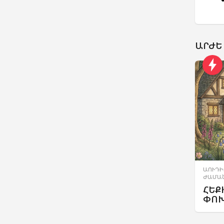
ԱՐԺԵ
ԱՈՒԴԻ
ԺԱՄԱ
ՀԵՔ
ՓՈԽ