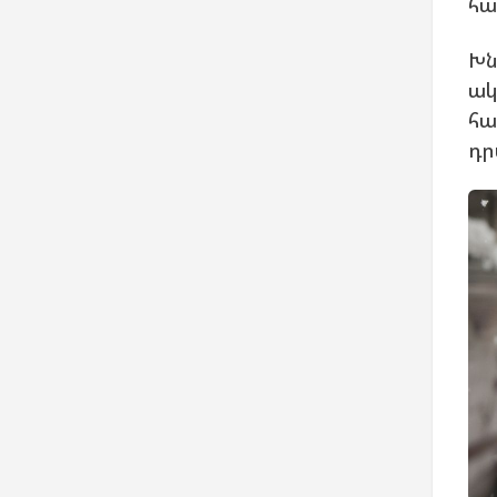
հա
Խն
ակ
հա
դր