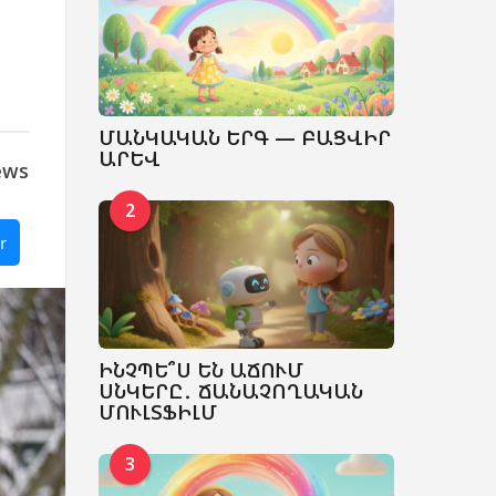
ՄԱՆԿԱԿԱՆ ԵՐԳ — ԲԱՑՎԻՐ
ԱՐԵՎ
ews
2
r
ԻՆՉՊԵ՞Ս ԵՆ ԱՃՈՒՄ
ՍՆԿԵՐԸ․ ՃԱՆԱՉՈՂԱԿԱՆ
ՄՈՒԼՏՖԻԼՄ
3