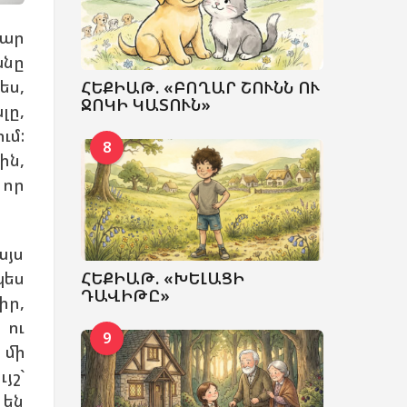
րար
նը
ես,
ՀԵՔԻԱԹ. «ԲՈՂԱՐ ՇՈՒՆՆ ՈՒ
ՋՈԿԻ ԿԱՏՈՒՆ»
լը,
ւմ:
8
ն,
որ
այս
ՀԵՔԻԱԹ. «ԽԵԼԱՑԻ
պես
ԴԱՎԻԹԸ»
իր,
 ու
9
 մի
շ`
 են