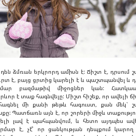
դեն ձմռան երկրորդ ամիսն է: Ճիշտ է, դրսում 
ւրտ է, բայց ցրտից կարելի է և պաշտպանվել և 
ամար բազմաթիվ միջոցներ կան: Հատկապ
րևոր է տաք հագնվելը: Միշտ հիշեք, որ ավելի ճ
հագնել մի քանի թեթև հագուստ, քան մեկ` 
քը: Պատճառն այն է, որ շորերի միջև տաքությո
ելի լավ է պահպանվում, և հետո այդպես ավ
րմար է, չէ՞ որ ցանկության դեպքում կարող