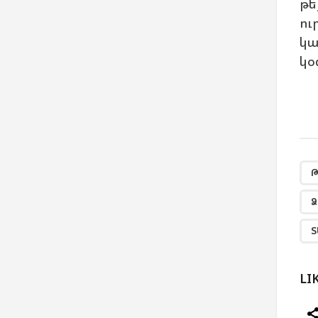
թե
ու
կա
կօ
Թ
Ձ
Տ
LI