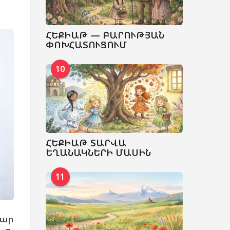
ՀԵՔԻԱԹ — ԲԱՐՈՒԹՅԱՆ
ՓՈԽՀԱՏՈՒՑՈՒՄ
10
ՀԵՔԻԱԹ ՏԱՐՎԱ
ԵՂԱՆԱԿՆԵՐԻ ՄԱՍԻՆ
11
մար