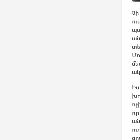
Չի
ո
պա
ան
տե
Մ
մ
ակ
Իս
խո
ոչ
որ
ան
ո
ցր