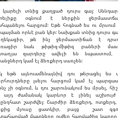
 կարելի տնից քաղցած դուրս գալ: Սննդա
ւտելիքը օգնում է ներքին ջերմաստճա
հպանելու հարցում: Եթե հոգնած ես ու մրսում 
պայման որևէ բան կեր: Նախքան տնից դուրս գա
ղեկացիր, թե ինչ ջերմաստիճան է դրսո
ոռացիր նաև թիթիզ-միթիզ բաների մասի
ետաղյա զարդերը ավելի են նպաստում, 
անջներդ կամ էլ ձեռքերդ սառչեն:
կ եթե այնուամենայնիվ դու թերացել ես 
րհուրդները լսելու հարցում կամ էլ պարզա
ինչ չի օգնում, և դու շարունակում ես մրսել, հիշ
 այդ ժամանակ կարևոր է լինել աշխույժ
ընդհատ շարժվել: Շարժիր ձեռքերդ, ոտքերդ,
տքից մյուսը ցատկիր, բայց շատ զգույ
տահարված մատները ուժեղ հարվածից կարող