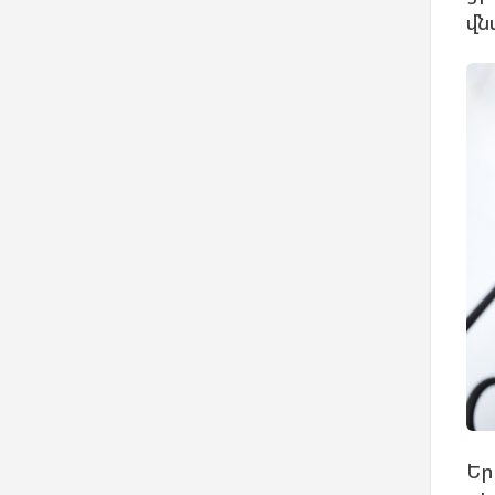
վն
Եր