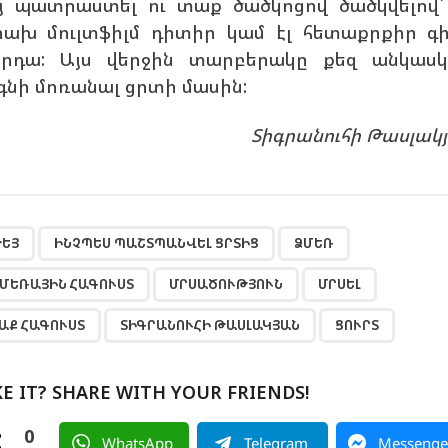
յ պատրաստել ու տաք ծածկոցով ծածկվելով՝
րախ մուլտֆիլմ դիտիր կամ էլ հետաքրքիր գ
րդա: Այս վերջին տարբերակը քեզ անկաս
գնի մոռանալ ցրտի մասին:
Տիգրանուհի Թասլակ
,
,
,
,
,
,
,
,
ԵՅ
ԻՆՉՊԵՍ ՊԱՇՏՊԱՆՎԵԼ ՑՐՏԻՑ
ՁՄԵՌ
ՄԵՌԱՅԻՆ ՀԱԳՈՒՍՏ
ՄՐՍԱԾՈՒԹՅՈՒՆ
ՄՐՍԵԼ
ԱՔ ՀԱԳՈՒՍՏ
ՏԻԳՐԱՆՈՒՀԻ ԹԱՍԼԱԿՅԱՆ
ՑՈՒՐՏ
KE IT? SHARE WITH YOUR FRIENDS!
0
WhatsApp
Telegram
Messenge