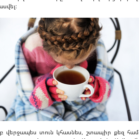
ասվել:
բ վերջապես տուն կհասնես, շտապիր քեզ հա