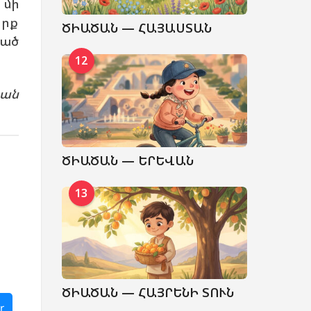
 մի
իրք
ԾԻԱԾԱՆ — ՀԱՅԱՍՏԱՆ
կած
12
յան
ԾԻԱԾԱՆ — ԵՐԵՎԱՆ
13
ԾԻԱԾԱՆ — ՀԱՅՐԵՆԻ ՏՈՒՆ
r