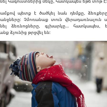
նել հագուստներից մեկը, հատկապես եթե տոթ է:
ամքով պետք է ծածկել նաև դեմքը, ձեռքեր
անջները: Չմոռանաք տուն վերադառնալուն 
նել ձեռնոցները, գլխարկը… հատկապես, 
անք ձյունից թրջվել են: