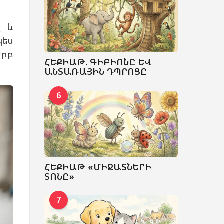
ը և
պես
երբ
ՀԵՔԻԱԹ. ԳԻԲԻՈՆԸ ԵՎ
ԱՆՏԱՌԱՅԻՆ ԴՊՐՈՑԸ
6
ՀԵՔԻԱԹ «ՄԻՋԱՏՆԵՐԻ
ՏՈՆԸ»
7