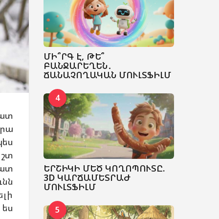
ՄԻ՞ՐԳ Է, ԹԵ՞
ԲԱՆՋԱՐԵՂԵՆ․
ՃԱՆԱՉՈՂԱԿԱՆ ՄՈՒԼՏՖԻԼՄ
4
շատ
դրա
ես
իշտ
ԵՐՇԻԿԻ ՄԵԾ ԿՈՂՈՊՈՒՏԸ.
շատ
3D ԿԱՐՃԱՄԵՏՐԱԺ
ւնն
ՄՈՒԼՏՖԻԼՄ
ելի
 ես
5