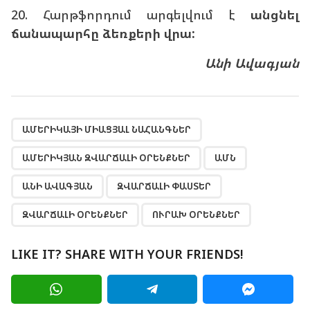
20. Հարթֆորդում արգելվում է
անցնել
ճանապարհը ձեռքերի վրա:
Անի Ավագյան
,
,
,
,
,
,
ԱՄԵՐԻԿԱՅԻ ՄԻԱՑՅԱԼ ՆԱՀԱՆԳՆԵՐ
ԱՄԵՐԻԿՅԱՆ ԶՎԱՐՃԱԼԻ ՕՐԵՆՔՆԵՐ
ԱՄՆ
ԱՆԻ ԱՎԱԳՅԱՆ
ԶՎԱՐՃԱԼԻ ՓԱՍՏԵՐ
ԶՎԱՐՃԱԼԻ ՕՐԵՆՔՆԵՐ
ՈՒՐԱԽ ՕՐԵՆՔՆԵՐ
LIKE IT? SHARE WITH YOUR FRIENDS!