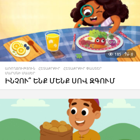
185
0
ԱՌՈՂՋՈՒԹՅՈՒՆ
,
ՀԵՏԱՔՐՔԻՐ
,
ՀԵՏԱՔՐՔԻՐ ՓԱՍՏԵՐ
,
ՄԱՐՄՆԻ ՄԱՍԵՐ
ԻՆՉՈՒ՞ ԵՆՔ ՄԵՆՔ ՍՈՎ ԶԳՈՒՄ