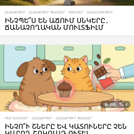
ՀԵՏԱՔՐՔԻՐ
,
ՀԵՏԱՔՐՔԻՐ ՓԱՍՏԵՐ
,
ՄՈՒԼՏԵՐ
,
ՏԵՍԱՆՅՈՒԹԵՐ
ԻՆՉՊԵ՞Ս ԵՆ ԱՃՈՒՄ ՍՆԿԵՐԸ․
ՃԱՆԱՉՈՂԱԿԱՆ ՄՈՒԼՏՖԻԼՄ
340
0
ԿԵՆԴԱՆԻՆԵՐ
,
ՀԵՏԱՔՐՔԻՐ
,
ՀԵՏԱՔՐՔԻՐ ՓԱՍՏԵՐ
ԻՆՉՈ՞Ւ ՇՆԵՐԸ ԵՎ ԿԱՏՈՒՆԵՐԸ ՉԵՆ
ԿԱՐՈՂ ՇՈԿՈԼԱԴ ՈՒՏԵԼ