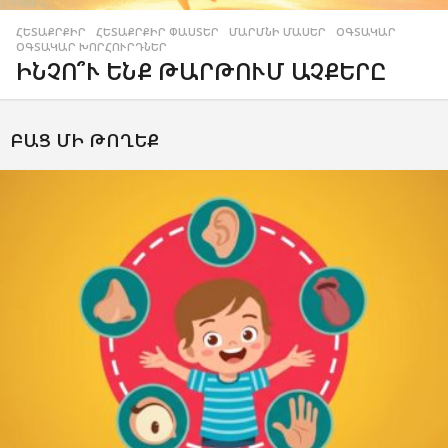
ՀԵՏԱՔՐՔԻՐ
,
ՀԵՏԱՔՐՔԻՐ ՓԱՍՏԵՐ
,
ՄԱՐՄՆԻ ՄԱՍԵՐ
,
ՕԳՏԱԿԱՐ
,
ՕԳՏԱԿԱՐ ԽՈՐՀՈՒՐԴՆԵՐ
ԻՆՉՈ՞Ւ ԵՆՔ ԹԱՐԹՈՒՄ ԱՉՔԵՐԸ
ԲԱՑ ՄԻ ԹՈՂԵՔ