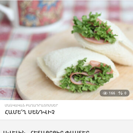
166
0
ՄԱՆԿԱԿԱՆ ԲԱՂԱԴՐԱՏՈՄՍԵՐ
ՀԱՄԵ՜Ղ ՍԵՆԴՎԻՉ
ԱՎԵԼԻՆ -
ՀԵՏԱՔՐՔԻՐ ՓԱՍՏԵՐ