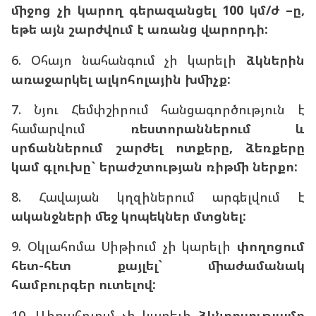
միջոց չի կարող գերազանցել 100 կմ/ժ –ը,
եթե այն շարժվում է առանց վարորդի:
6. Օհայո նահանգում չի կարելի
ձկներին
առաջարկել ալկոհոլային խմիչք:
7. Նյու Հեմփշիրում հանցագործություն է
համարվում
ռեստորաններում և
սրճաններում շարժել ոտքերը, ձեռքերը
կամ գլուխը` երաժշտության ռիթմի ներքո:
8. Հավայան կղզիներում արգելվում է
ականջների մեջ կոպեկներ մտցնել:
9. Օկլահոմա Սիթիում չի կարելի
փողոցում
հետ-հետ քայլել` միաժամանակ
համբուրգեր ուտելով:
10. Աիդահոյում չի կարելի
ձկնորսությամբ