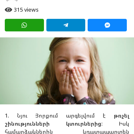
0
g
տ
315
views
ա
o
ր
1
ի
a
0
g
տ
o
ա
ր
ի
a
g
o
1. Նյու Յորքում արգելվում է
թռչել
շինությունների կտուրներից
: Իսկ
համարձակներին կդատապարտեն