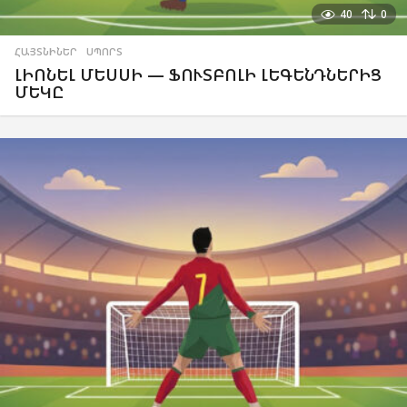
40
0
ՀԱՅՏՆԻՆԵՐ
,
ՍՊՈՐՏ
ԼԻՈՆԵԼ ՄԵՍՍԻ — ՖՈՒՏԲՈԼԻ ԼԵԳԵՆԴՆԵՐԻՑ
ՄԵԿԸ