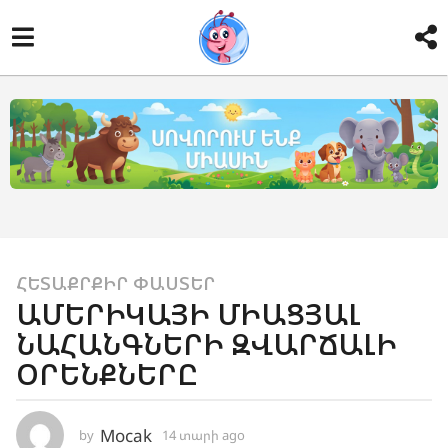
1
ՀԵՏԱՔՐՔԻՐ ՓԱՍՏԵՐ
ԱՄԵՐԻԿԱՅԻ ՄԻԱՑՅԱԼ
4
ՆԱՀԱՆԳՆԵՐԻ ԶՎԱՐՃԱԼԻ
տ
ա
ՕՐԵՆՔՆԵՐԸ
ր
ի
Mocak
by
14 տարի ago
1
a