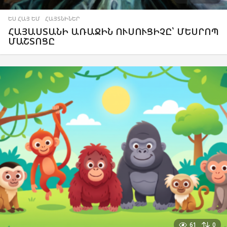
ԵՍ ՀԱՅ ԵՄ
,
ՀԱՅՏՆԻՆԵՐ
ՀԱՅԱՍՏԱՆԻ ԱՌԱՋԻՆ ՈՒՍՈՒՑԻՉԸ՝ ՄԵՍՐՈՊ
ՄԱՇՏՈՑԸ
61
0