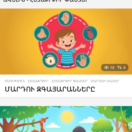
10
0
ԲՆՈՒԹՅՈՒՆ
,
ՀԵՏԱՔՐՔԻՐ
,
ՀԵՏԱՔՐՔԻՐ ՓԱՍՏԵՐ
,
ՄԱՐՄՆԻ ՄԱՍԵՐ
ՄԱՐԴՈՒ ԶԳԱՅԱՐԱՆՆԵՐԸ