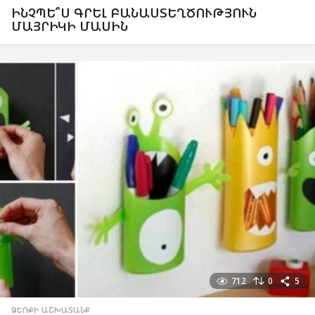
ԻՆՉՊԵ՞Ս ԳՐԵԼ ԲԱՆԱՍՏԵՂԾՈՒԹՅՈՒՆ
ՄԱՅՐԻԿԻ ՄԱՍԻՆ
712
0
5
ՁԵՌՔԻ ԱՇԽԱՏԱՆՔ