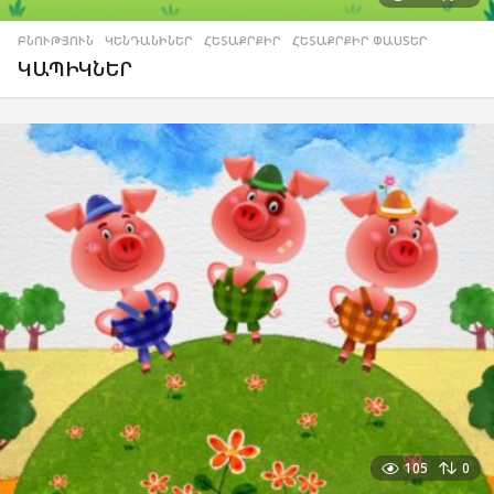
ԲՆՈՒԹՅՈՒՆ
,
ԿԵՆԴԱՆԻՆԵՐ
,
ՀԵՏԱՔՐՔԻՐ
,
ՀԵՏԱՔՐՔԻՐ ՓԱՍՏԵՐ
ԿԱՊԻԿՆԵՐ
105
0