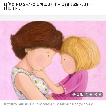
Լի՜ՔԸ ԲԱՆ «ԴԵ ՍՊԱՍԻ՛Ր» ՄՈՒԼՏՖԻԼՄԻ
ՄԱՍԻՆ
2.9k
0
6
FEATURED
,
ԲԱՆԱՍՏԵՂԾՈՒԹՅՈՒՆՆԵՐ
,
ՕԳՏԱԿԱՐ ԽՈՐՀՈՒՐԴՆԵՐ