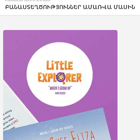
ԲԱՆԱՍՏԵՂԾՈՒԹՅՈՒՆՆԵՐ ԱՄԱՌՎԱ ՄԱՍԻՆ