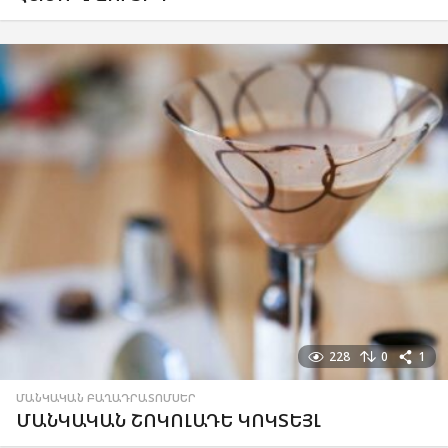
228
0
1
ՄԱՆԿԱԿԱՆ ԲԱՂԱԴՐԱՏՈՄՍԵՐ
ՄԱՆԿԱԿԱՆ ՇՈԿՈԼԱԴԵ ԿՈԿՏԵՅԼ