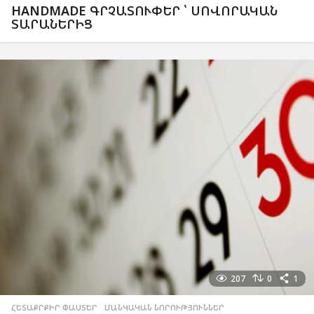
HANDMADE ԳՐՉԱՏՈՒՓԵՐ ՝ ՍՈՎՈՐԱԿԱՆ
ՏԱՐԱՆԵՐԻՑ
207
0
1
ՀԵՏԱՔՐՔԻՐ ՓԱՍՏԵՐ
,
ՄԱՆԿԱԿԱՆ ՆՈՐՈՒԹՅՈՒՆՆԵՐ