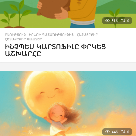
516
0
ԲՆՈՒԹՅՈՒՆ
,
ԻՐԵՐԻ ՊԱՏՄՈՒԹՅՈՒՆԻՑ
,
ՀԵՏԱՔՐՔԻՐ
,
ՀԵՏԱՔՐՔԻՐ ՓԱՍՏԵՐ
ԻՆՉՊԵՍ ԿԱՐՏՈՖԻԼԸ ՓՐԿԵՑ
ԱՇԽԱՐՀԸ
446
0