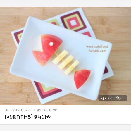
278
0
ՄԱՆԿԱԿԱՆ ԲԱՂԱԴՐԱՏՈՄՍԵՐ
ԽՆՁՈՐԻՑ՝ ՁԿՆԻԿ