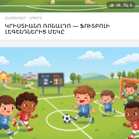
38
0
ՀԱՅՏՆԻՆԵՐ
,
ՍՊՈՐՏ
ԿՐԻՍՏԻԱՆՈ ՌՈՆԱԼԴՈ — ՖՈՒՏԲՈԼԻ
ԼԵԳԵՆԴՆԵՐԻՑ ՄԵԿԸ