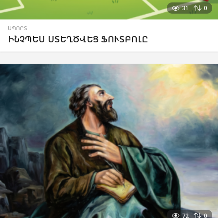
31
0
ՍՊՈՐՏ
ԻՆՉՊԵՍ ՍՏԵՂԾՎԵՑ ՖՈՒՏԲՈԼԸ
72
0