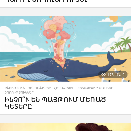
178
0
ԲՆՈՒԹՅՈՒՆ
,
ԿԵՆԴԱՆԻՆԵՐ
,
ՀԵՏԱՔՐՔԻՐ
,
ՀԵՏԱՔՐՔԻՐ ՓԱՍՏԵՐ
,
ՆՈՐՈՒԹՅՈՒՆՆԵՐ
ԻՆՉՈ՞Ւ ԵՆ ՊԱՅԹՈՒՄ ՄԵՌԱԾ
ԿԵՏԵՐԸ