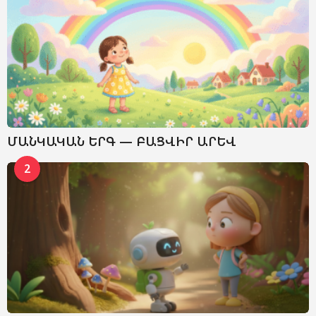
ՄԱՆԿԱԿԱՆ ԵՐԳ — ԲԱՑՎԻՐ ԱՐԵՎ
2