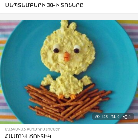
ՍԵՊՏԵՄԲԵՐԻ 30-Ի ՏՈՆԵՐԸ
423
0
1
ՄԱՆԿԱԿԱՆ ԲԱՂԱԴՐԱՏՈՄՍԵՐ
ՀԱՄՈ՜Վ ՃՈՒՏԻԿ