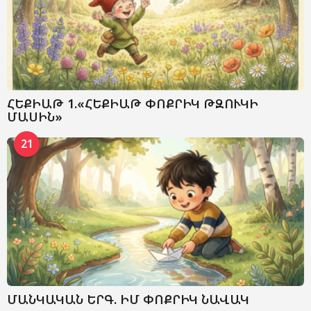
ՀԵՔԻԱԹ 1.«ՀԵՔԻԱԹ ՓՈՔՐԻԿ ԹԶՈՒԿԻ
ՄԱՍԻՆ»
21
ՄԱՆԿԱԿԱՆ ԵՐԳ. ԻՄ ՓՈՔՐԻԿ ՆԱՎԱԿ