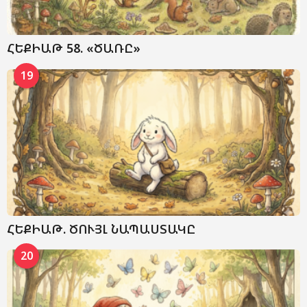
ՀԵՔԻԱԹ 58. «ԾԱՌԸ»
19
ՀԵՔԻԱԹ. ԾՈՒՅԼ ՆԱՊԱՍՏԱԿԸ
20