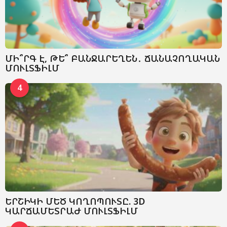
ՄԻ՞ՐԳ Է, ԹԵ՞ ԲԱՆՋԱՐԵՂԵՆ․ ՃԱՆԱՉՈՂԱԿԱՆ
ՄՈՒԼՏՖԻԼՄ
4
ԵՐՇԻԿԻ ՄԵԾ ԿՈՂՈՊՈՒՏԸ. 3D
ԿԱՐՃԱՄԵՏՐԱԺ ՄՈՒԼՏՖԻԼՄ