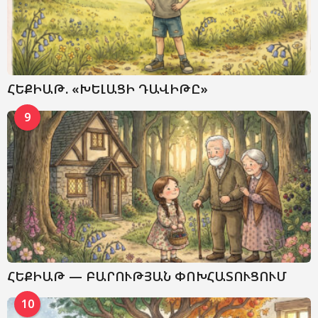
ՀԵՔԻԱԹ. «ԽԵԼԱՑԻ ԴԱՎԻԹԸ»
9
ՀԵՔԻԱԹ — ԲԱՐՈՒԹՅԱՆ ՓՈԽՀԱՏՈՒՑՈՒՄ
10