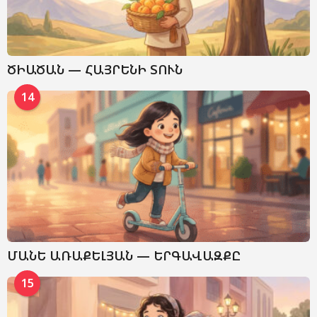
ԾԻԱԾԱՆ — ՀԱՅՐԵՆԻ ՏՈՒՆ
14
ՄԱՆԵ ԱՌԱՔԵԼՅԱՆ — ԵՐԳԱՎԱԶՔԸ
15