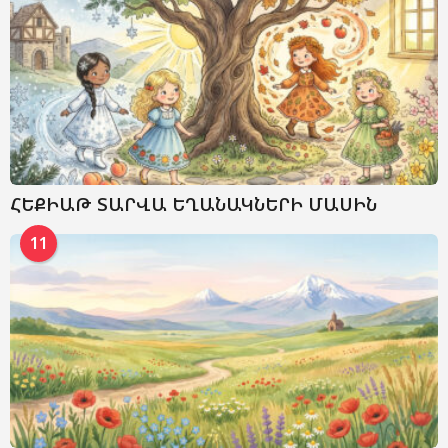
ՀԵՔԻԱԹ ՏԱՐՎԱ ԵՂԱՆԱԿՆԵՐԻ ՄԱՍԻՆ
11