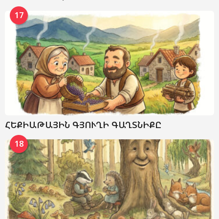
17
ՀԵՔԻԱԹԱՅԻՆ ԳՅՈՒՂԻ ԳԱՂՏՆԻՔԸ
18