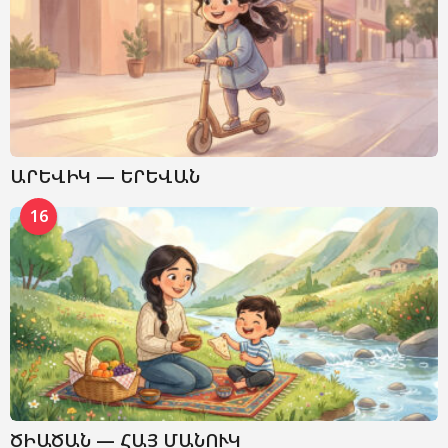
ԱՐԵՎԻԿ — ԵՐԵՎԱՆ
16
ԾԻԱԾԱՆ — ՀԱՅ ՄԱՆՈՒԿ