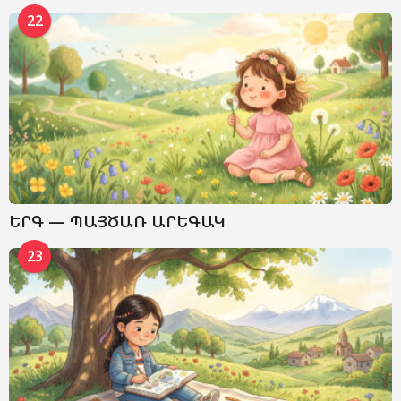
22
ԵՐԳ — ՊԱՅԾԱՌ ԱՐԵԳԱԿ
23