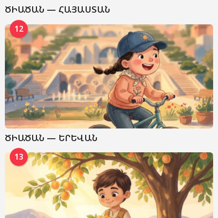
ԾԻԱԾԱՆ — ՀԱՅԱՍՏԱՆ
12
ԾԻԱԾԱՆ — ԵՐԵՎԱՆ
13