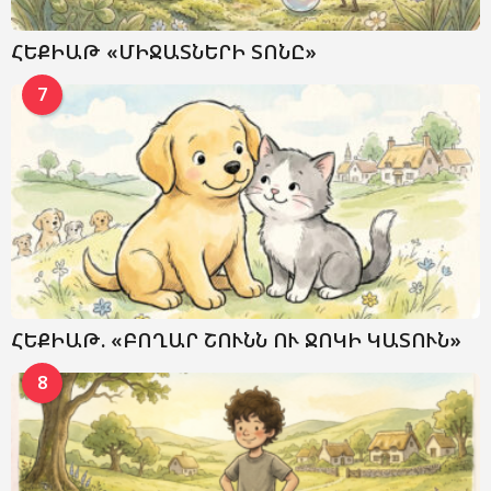
ՀԵՔԻԱԹ «ՄԻՋԱՏՆԵՐԻ ՏՈՆԸ»
7
ՀԵՔԻԱԹ. «ԲՈՂԱՐ ՇՈՒՆՆ ՈՒ ՋՈԿԻ ԿԱՏՈՒՆ»
8