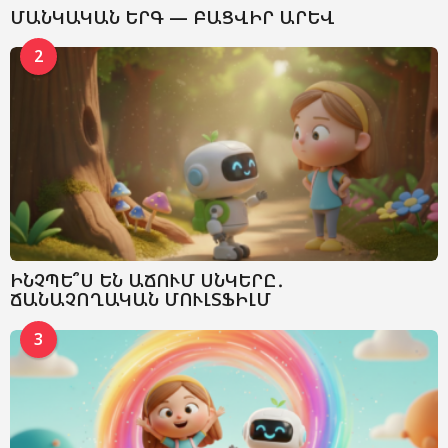
ՄԱՆԿԱԿԱՆ ԵՐԳ — ԲԱՑՎԻՐ ԱՐԵՎ
2
ԻՆՉՊԵ՞Ս ԵՆ ԱՃՈՒՄ ՍՆԿԵՐԸ․
ՃԱՆԱՉՈՂԱԿԱՆ ՄՈՒԼՏՖԻԼՄ
3