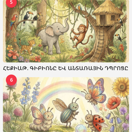
5
ՀԵՔԻԱԹ. ԳԻԲԻՈՆԸ ԵՎ ԱՆՏԱՌԱՅԻՆ ԴՊՐՈՑԸ
6