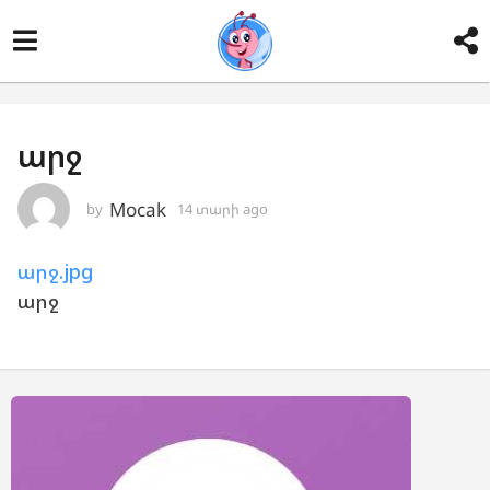
արջ
Mocak
by
14 տարի ago
1
4
տ
արջ.jpg
ա
ր
արջ
ի
a
g
o