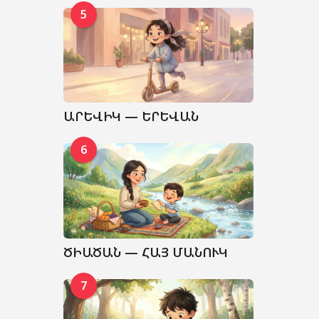
5
ԱՐԵՎԻԿ — ԵՐԵՎԱՆ
6
ԾԻԱԾԱՆ — ՀԱՅ ՄԱՆՈՒԿ
7