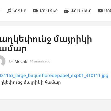
Ր
ԵՐԳԵՐ
ՄՈՒԼՏԵՐ
ԱՌԱԿՆԵՐ
ՄՈ
աղկեփունջ մայրիկի
համար
Mocak
by
14 տարի ago
1
4
տ
921163_large_buquefloredepapel_exp01_310111.jpg
ա
ր
ղկեփունջ մայրիկի համար
ի
a
g
o