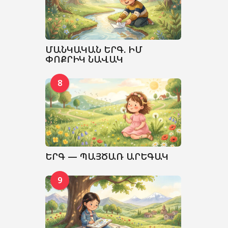
ՄԱՆԿԱԿԱՆ ԵՐԳ. ԻՄ
ՓՈՔՐԻԿ ՆԱՎԱԿ
8
ԵՐԳ — ՊԱՅԾԱՌ ԱՐԵԳԱԿ
9