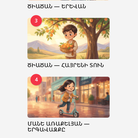
ԾԻԱԾԱՆ — ԵՐԵՎԱՆ
3
ԾԻԱԾԱՆ — ՀԱՅՐԵՆԻ ՏՈՒՆ
4
ՄԱՆԵ ԱՌԱՔԵԼՅԱՆ —
ԵՐԳԱՎԱԶՔԸ