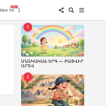
HOT
ԾԱԿ TV
1
ՄԱՆԿԱԿԱՆ ԵՐԳ — ԲԱՑՎԻՐ
ԱՐԵՎ
2