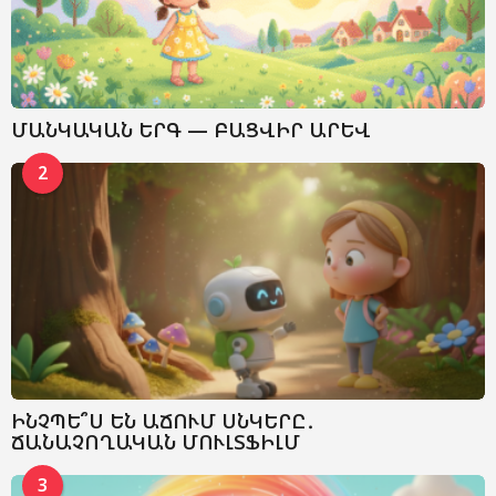
ՄԱՆԿԱԿԱՆ ԵՐԳ — ԲԱՑՎԻՐ ԱՐԵՎ
2
ԻՆՉՊԵ՞Ս ԵՆ ԱՃՈՒՄ ՍՆԿԵՐԸ․
ՃԱՆԱՉՈՂԱԿԱՆ ՄՈՒԼՏՖԻԼՄ
3