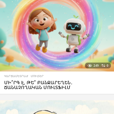
249
0
ԿԱՐՃԱՄԵՏՐԱԺ
,
ՄՈՒԼՏԵՐ
ՄԻ՞ՐԳ Է, ԹԵ՞ ԲԱՆՋԱՐԵՂԵՆ․
ՃԱՆԱՉՈՂԱԿԱՆ ՄՈՒԼՏՖԻԼՄ