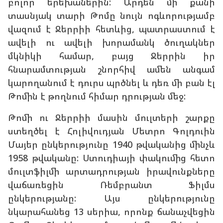
բոլոր երեխաներին: Արդեն մի քանի
տասնյակ տարի Թոմը նույն ոգևորությամբ
վազում է Ջերրիի հետևից, պատրաստում է
ավելի ու ավելի խորամանկ ծուղակներ
մկնիկի համար, բայց Ջերրին իր
հնարամտության շնորհիվ ամեն անգամ
կարողանում է դուրս պրծնել և դեռ մի բան էլ
Թոմին է թողնում հիմար դրության մեջ:
Թոմի ու Ջերրիի մասին մուլտերի շարքը
ստեղծել է Հոլիվուդյան Մետրո Գոլդուին
Մայեր ընկերությունը 1940 թվականից մինչև
1958 թվականը: Ստուդիայի փակումից հետո
մուլտֆիլմի արտադրության իրավունքները
վաճառեցին Ռեմբրանտ Ֆիլմս
ընկերությանը: Այս ընկերությունը
նկարահանեց 13 սերիա, որոնք ճանաչվեցին