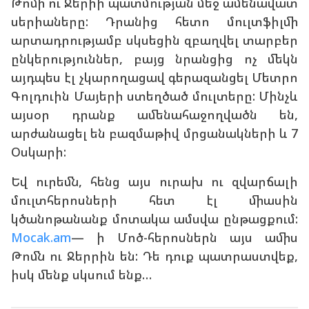
Թոմի ու Ջերիի պատմության մեջ ամենավատ
սերիաները: Դրանից հետո մուլտֆիլմի
արտադրությամբ սկսեցին զբաղվել տարբեր
ընկերություններ, բայց նրանցից ոչ մեկն
այդպես էլ չկարողացավ գերազանցել Մետրո
Գոլդուին Մայերի ստեղծած մուլտերը: Մինչև
այսօր դրանք ամենահաջողվածն են,
արժանացել են բազմաթիվ մրցանակների և 7
Օսկարի:
Եվ ուրեմն, հենց այս ուրախ ու զվարճալի
մուլտհերոսների հետ էլ միասին
կծանոթանանք մոտակա ամսվա ընթացքում:
Mocak.am
— ի Մոծ-հերոսներն այս ամիս
Թոմն ու Ջերրին են: Դե դուք պատրաստվեք,
իսկ մենք սկսում ենք…