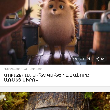
1.9k
3
65
ԿԱՐՃԱՄԵՏՐԱԺ
,
ՄՈՒԼՏԵՐ
ՄՈՒԼՏՖԻԼՄ. «Ի՞ՆՉ ԿԼԻՆԵՐ ԱՄԱՆՈՐԸ
ԱՌԱՆՑ ՍԻՐՈ»