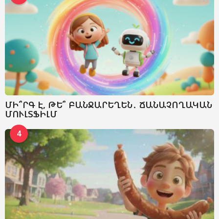
ՄԻ՞ՐԳ Է, ԹԵ՞ ԲԱՆՋԱՐԵՂԵՆ․ ՃԱՆԱՉՈՂԱԿԱՆ
ՄՈՒԼՏՖԻԼՄ
4