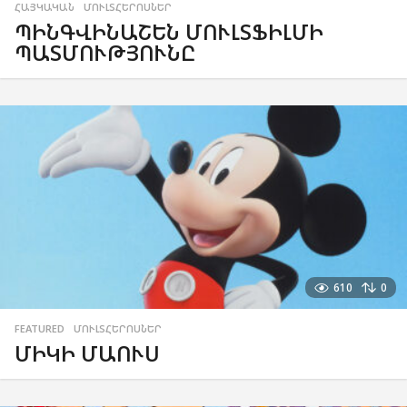
ՀԱՅԿԱԿԱՆ
,
ՄՈՒԼՏՀԵՐՈՍՆԵՐ
ՊԻՆԳՎԻՆԱՇԵՆ ՄՈՒԼՏՖԻԼՄԻ
ՊԱՏՄՈՒԹՅՈՒՆԸ
610
0
FEATURED
,
ՄՈՒԼՏՀԵՐՈՍՆԵՐ
ՄԻԿԻ ՄԱՈՒՍ