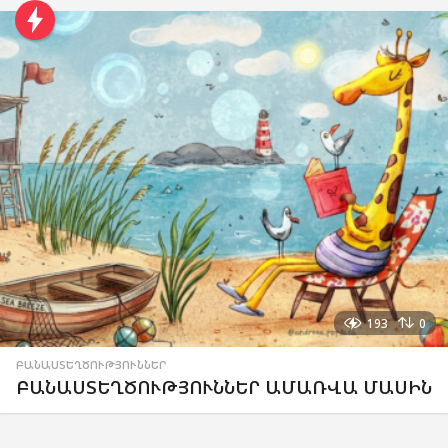
193
0
ԲԱՆԱՍՏԵՂԾՈՒԹՅՈՒՆՆԵՐ
ԲԱՆԱՍՏԵՂԾՈՒԹՅՈՒՆՆԵՐ ԱՄԱՌՎԱ ՄԱՍԻՆ