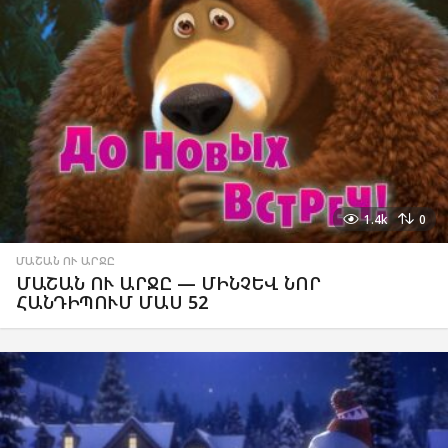
1.4k
0
ՄԱՇԱՆ ՈՒ ԱՐՋԸ
ՄԱՇԱՆ ՈՒ ԱՐՋԸ — ՄԻՆՉԵՎ ՆՈՐ
ՀԱՆԴԻՊՈՒՄ ՄԱՍ 52