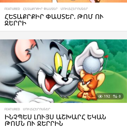
FEATURED
,
ՀԵՏԱՔՐՔԻՐ ՓԱՍՏԵՐ
,
ՄՈՒԼՏՀԵՐՈՍՆԵՐ
ՀԵՏԱՔՐՔԻՐ ՓԱՍՏԵՐ. ԹՈՄ ՈՒ
ՋԵՐՐԻ
192
0
FEATURED
,
ՄՈՒԼՏՀԵՐՈՍՆԵՐ
ԻՆՉՊԵՍ ԼՈՒՅՍ ԱՇԽԱՐՀ ԵԿԱՆ
ԹՈՄՆ ՈՒ ՋԵՐՐԻՆ