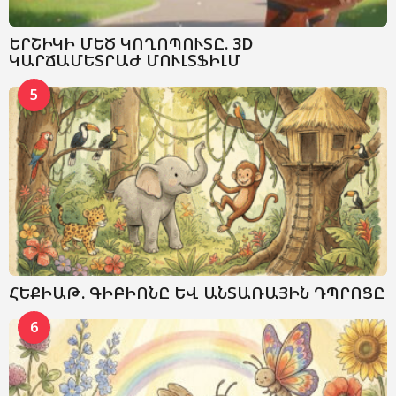
ԵՐՇԻԿԻ ՄԵԾ ԿՈՂՈՊՈՒՏԸ. 3D
ԿԱՐՃԱՄԵՏՐԱԺ ՄՈՒԼՏՖԻԼՄ
5
ՀԵՔԻԱԹ. ԳԻԲԻՈՆԸ ԵՎ ԱՆՏԱՌԱՅԻՆ ԴՊՐՈՑԸ
6