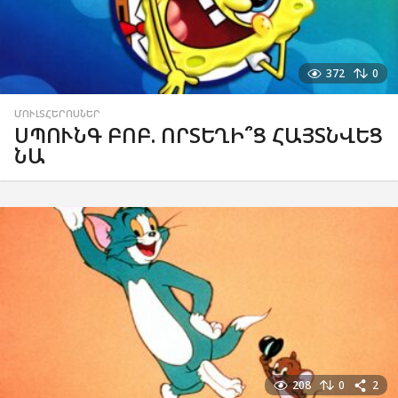
372
0
ՄՈՒԼՏՀԵՐՈՍՆԵՐ
ՍՊՈՒՆԳ ԲՈԲ. ՈՐՏԵՂԻ՞Ց ՀԱՅՏՆՎԵՑ
ՆԱ
208
0
2