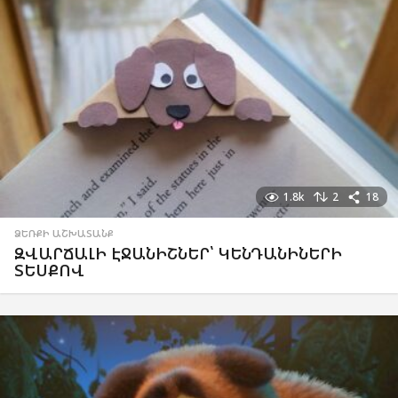
1.8k
2
18
ՁԵՌՔԻ ԱՇԽԱՏԱՆՔ
ԶՎԱՐՃԱԼԻ ԷՋԱՆԻՇՆԵՐ՝ ԿԵՆԴԱՆԻՆԵՐԻ
ՏԵՍՔՈՎ