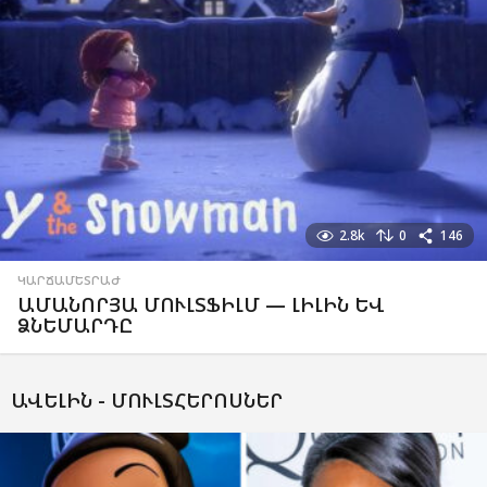
2.8k
0
146
ԿԱՐՃԱՄԵՏՐԱԺ
ԱՄԱՆՈՐՅԱ ՄՈՒԼՏՖԻԼՄ — ԼԻԼԻՆ ԵՎ
ՁՆԵՄԱՐԴԸ
ԱՎԵԼԻՆ -
ՄՈՒԼՏՀԵՐՈՍՆԵՐ