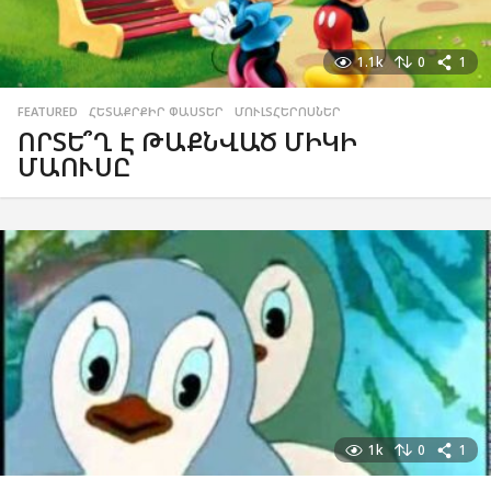
1.1k
0
1
FEATURED
,
ՀԵՏԱՔՐՔԻՐ ՓԱՍՏԵՐ
,
ՄՈՒԼՏՀԵՐՈՍՆԵՐ
ՈՐՏԵ՞Ղ Է ԹԱՔՆՎԱԾ ՄԻԿԻ
ՄԱՈՒՍԸ
1k
0
1