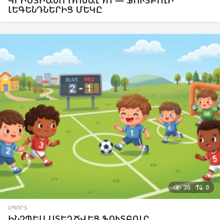
ԼԵԳԵՆԴՆԵՐԻՑ ՄԵԿԸ
30
0
ՍՊՈՐՏ
ԻՆՉՊԵՍ ՍՏԵՂԾՎԵՑ ՖՈՒՏԲՈԼԸ