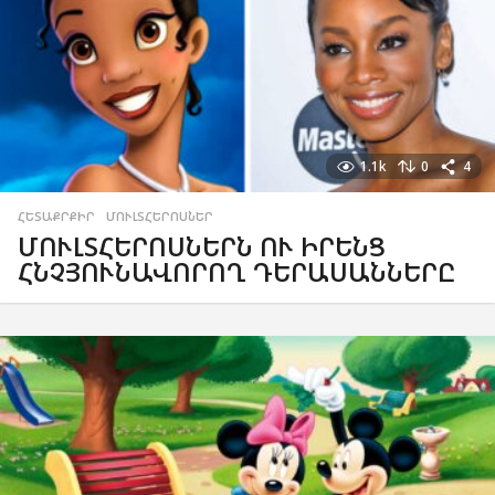
1.1k
0
4
ՀԵՏԱՔՐՔԻՐ
,
ՄՈՒԼՏՀԵՐՈՍՆԵՐ
ՄՈՒԼՏՀԵՐՈՍՆԵՐՆ ՈՒ ԻՐԵՆՑ
ՀՆՉՅՈՒՆԱՎՈՐՈՂ ԴԵՐԱՍԱՆՆԵՐԸ