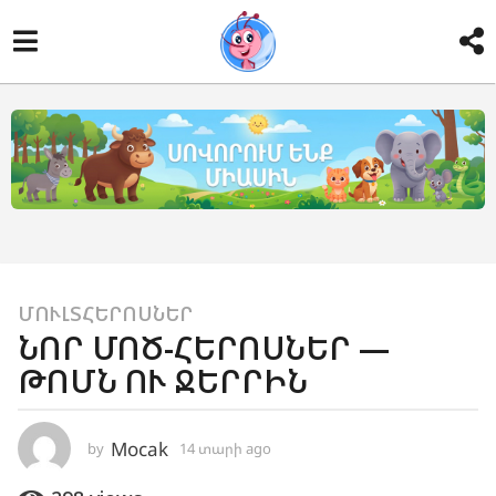
1
ՄՈՒԼՏՀԵՐՈՍՆԵՐ
ՆՈՐ ՄՈԾ-ՀԵՐՈՍՆԵՐ —
4
ԹՈՄՆ ՈՒ ՋԵՐՐԻՆ
տ
ա
ր
Mocak
by
14 տարի ago
1
ի
0
a
տ