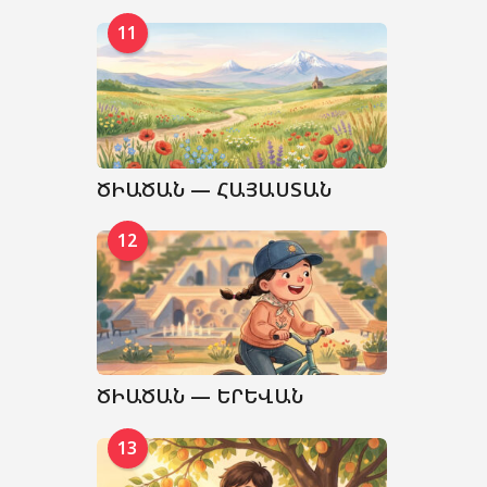
11
ԾԻԱԾԱՆ — ՀԱՅԱՍՏԱՆ
12
ԾԻԱԾԱՆ — ԵՐԵՎԱՆ
13