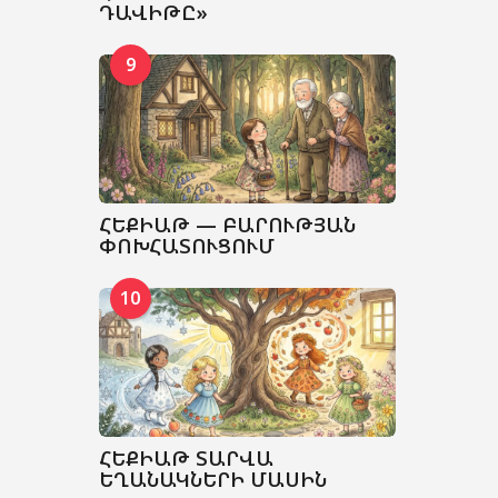
ԴԱՎԻԹԸ»
9
ՀԵՔԻԱԹ — ԲԱՐՈՒԹՅԱՆ
ՓՈԽՀԱՏՈՒՑՈՒՄ
10
ՀԵՔԻԱԹ ՏԱՐՎԱ
ԵՂԱՆԱԿՆԵՐԻ ՄԱՍԻՆ