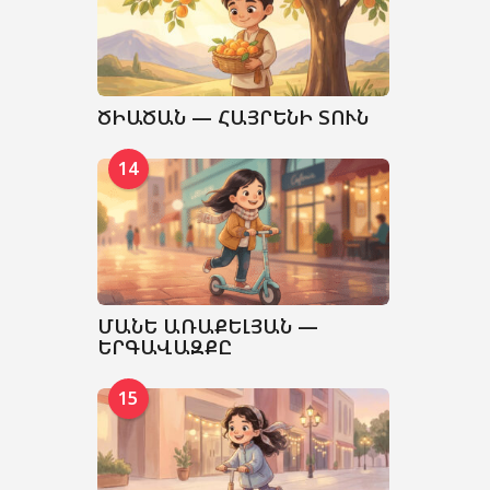
ԾԻԱԾԱՆ — ՀԱՅՐԵՆԻ ՏՈՒՆ
14
ՄԱՆԵ ԱՌԱՔԵԼՅԱՆ —
ԵՐԳԱՎԱԶՔԸ
15