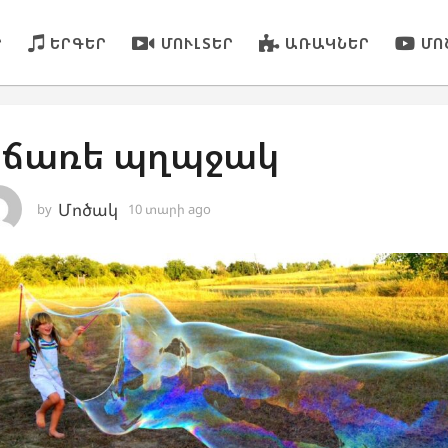
Ր
ԵՐԳԵՐ
ՄՈՒԼՏԵՐ
ԱՌԱԿՆԵՐ
ՄՈ
ճառե պղպջակ
Մոծակ
by
10 տարի ago
1
0
տ
ա
ր
ի
a
g
o