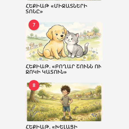
ՀԵՔԻԱԹ «ՄԻՋԱՏՆԵՐԻ
ՏՈՆԸ»
7
ՀԵՔԻԱԹ. «ԲՈՂԱՐ ՇՈՒՆՆ ՈՒ
ՋՈԿԻ ԿԱՏՈՒՆ»
8
ՀԵՔԻԱԹ. «ԽԵԼԱՑԻ