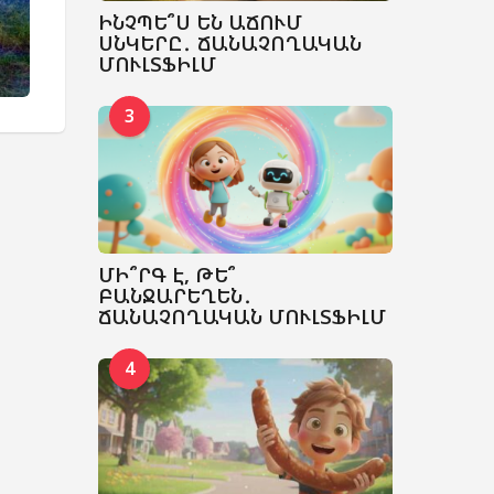
ԻՆՉՊԵ՞Ս ԵՆ ԱՃՈՒՄ
ՍՆԿԵՐԸ․ ՃԱՆԱՉՈՂԱԿԱՆ
ՄՈՒԼՏՖԻԼՄ
3
ՄԻ՞ՐԳ Է, ԹԵ՞
ԲԱՆՋԱՐԵՂԵՆ․
ՃԱՆԱՉՈՂԱԿԱՆ ՄՈՒԼՏՖԻԼՄ
4