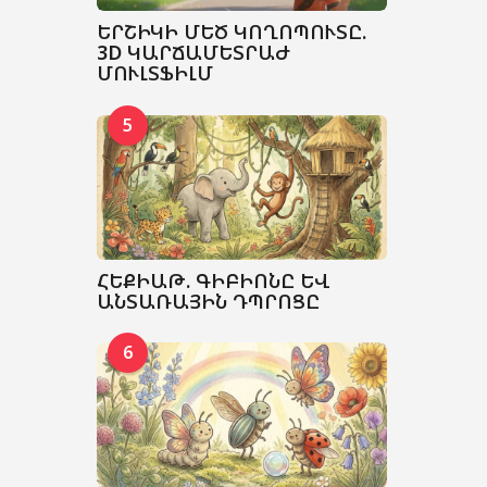
ԵՐՇԻԿԻ ՄԵԾ ԿՈՂՈՊՈՒՏԸ.
3D ԿԱՐՃԱՄԵՏՐԱԺ
ՄՈՒԼՏՖԻԼՄ
5
ՀԵՔԻԱԹ. ԳԻԲԻՈՆԸ ԵՎ
ԱՆՏԱՌԱՅԻՆ ԴՊՐՈՑԸ
6