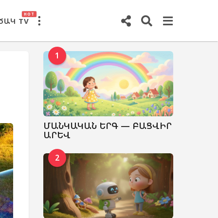
HOT
ԾԱԿ TV
1
ՄԱՆԿԱԿԱՆ ԵՐԳ — ԲԱՑՎԻՐ
ԱՐԵՎ
2