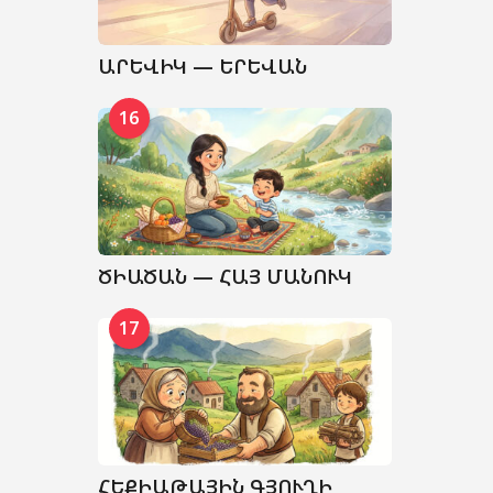
ԱՐԵՎԻԿ — ԵՐԵՎԱՆ
16
ԾԻԱԾԱՆ — ՀԱՅ ՄԱՆՈՒԿ
17
ՀԵՔԻԱԹԱՅԻՆ ԳՅՈՒՂԻ