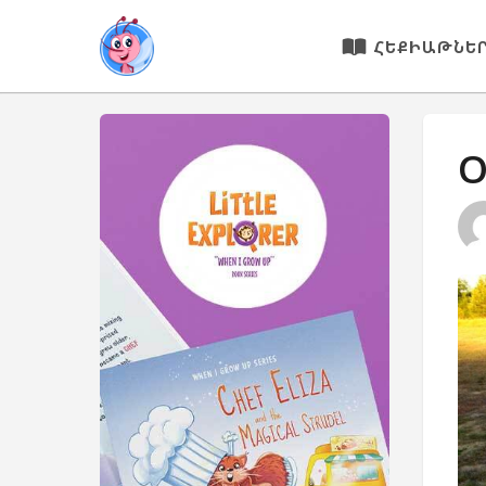
ՀԵՔԻԱԹՆԵ
Օ