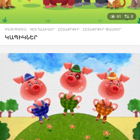
61
0
ԲՆՈՒԹՅՈՒՆ
,
ԿԵՆԴԱՆԻՆԵՐ
,
ՀԵՏԱՔՐՔԻՐ
,
ՀԵՏԱՔՐՔԻՐ ՓԱՍՏԵՐ
ԿԱՊԻԿՆԵՐ