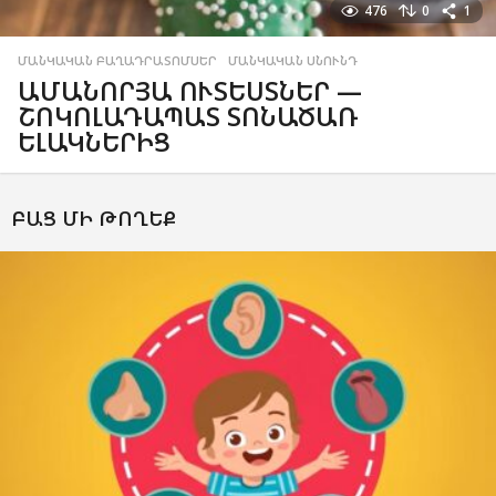
476
0
1
ՄԱՆԿԱԿԱՆ ԲԱՂԱԴՐԱՏՈՄՍԵՐ
,
ՄԱՆԿԱԿԱՆ ՍՆՈՒՆԴ
ԱՄԱՆՈՐՅԱ ՈՒՏԵՍՏՆԵՐ —
ՇՈԿՈԼԱԴԱՊԱՏ ՏՈՆԱԾԱՌ
ԵԼԱԿՆԵՐԻՑ
ԲԱՑ ՄԻ ԹՈՂԵՔ