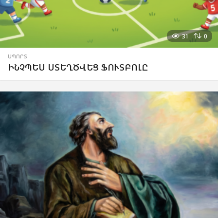
31
0
ՍՊՈՐՏ
ԻՆՉՊԵՍ ՍՏԵՂԾՎԵՑ ՖՈՒՏԲՈԼԸ