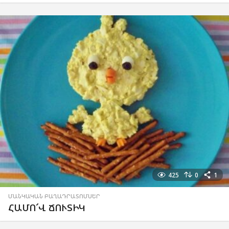
425
0
1
ՄԱՆԿԱԿԱՆ ԲԱՂԱԴՐԱՏՈՄՍԵՐ
ՀԱՄՈ՜Վ ՃՈՒՏԻԿ