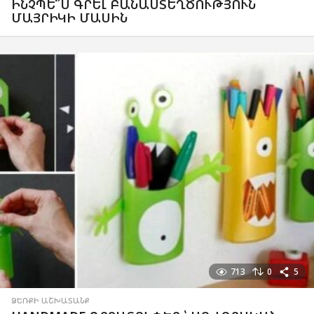
ԻՆՉՊԵ՞Ս ԳՐԵԼ ԲԱՆԱՍՏԵՂԾՈՒԹՅՈՒՆ
ՄԱՅՐԻԿԻ ՄԱՍԻՆ
713
0
5
ՁԵՌՔԻ ԱՇԽԱՏԱՆՔ