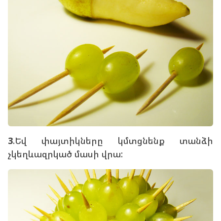
3
.Եվ փայտիկները կմտցնենք տանձի
չկեղևազրկած մասի վրա: