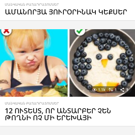
ՄԱՆԿԱԿԱՆ ԲԱՂԱԴՐԱՏՈՄՍԵՐ
ԱՄԱՆՈՐՅԱ ՅՈՒՐՕՐԻՆԱԿ ԿԵՔՍԵՐ
1.1k
1
9
ՄԱՆԿԱԿԱՆ ԲԱՂԱԴՐԱՏՈՄՍԵՐ
12 ՈՒՏԵՍՏ, ՈՐ ԱՆՏԱՐԲԵՐ ՉԵՆ
ԹՈՂՆԻ ՈՉ ՄԻ ԵՐԵԽԱՅԻ