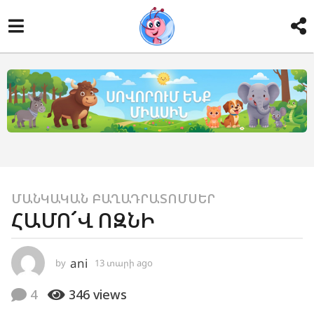
1
ՄԱՆԿԱԿԱՆ ԲԱՂԱԴՐԱՏՈՄՍԵՐ
ՀԱՄՈ՜Վ ՈԶՆԻ
3
տ
ա
ani
by
13 տարի ago
1
ր
1
տ
ի
4
346
views
ա
a