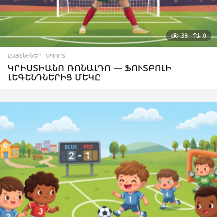
39
0
ՀԱՅՏՆԻՆԵՐ
,
ՍՊՈՐՏ
ԿՐԻՍՏԻԱՆՈ ՌՈՆԱԼԴՈ — ՖՈՒՏԲՈԼԻ
ԼԵԳԵՆԴՆԵՐԻՑ ՄԵԿԸ