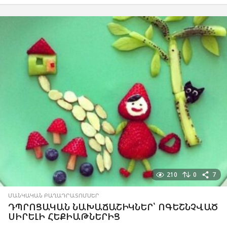
210
0
7
ՄԱՆԿԱԿԱՆ ԲԱՂԱԴՐԱՏՈՄՍԵՐ
ԴՊՐՈՑԱԿԱՆ ՆԱԽԱՃԱՇԻԿՆԵՐ՝ ՈԳԵՇՆՉՎԱԾ
ՍԻՐԵԼԻ ՀԵՔԻԱԹՆԵՐԻՑ