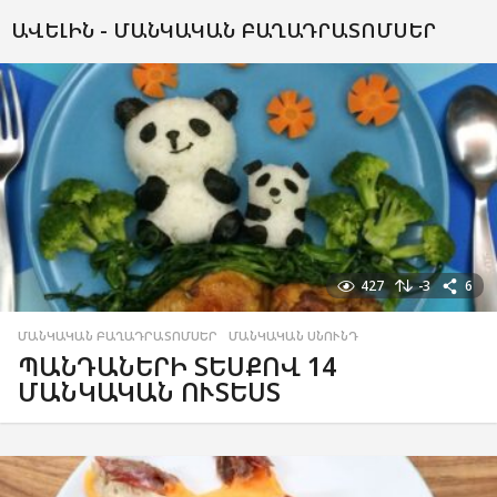
ԱՎԵԼԻՆ -
ՄԱՆԿԱԿԱՆ ԲԱՂԱԴՐԱՏՈՄՍԵՐ
427
-3
6
ՄԱՆԿԱԿԱՆ ԲԱՂԱԴՐԱՏՈՄՍԵՐ
,
ՄԱՆԿԱԿԱՆ ՍՆՈՒՆԴ
ՊԱՆԴԱՆԵՐԻ ՏԵՍՔՈՎ 14
ՄԱՆԿԱԿԱՆ ՈՒՏԵՍՏ