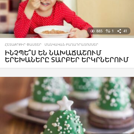
885
1
41
ՀԵՏԱՔՐՔԻՐ ՓԱՍՏԵՐ
,
ՄԱՆԿԱԿԱՆ ԲԱՂԱԴՐԱՏՈՄՍԵՐ
ԻՆՉՊԵ՞Ս ԵՆ ՆԱԽԱՃԱՇՈՒՄ
ԵՐԵԽԱՆԵՐԸ ՏԱՐԲԵՐ ԵՐԿՐՆԵՐՈՒՄ