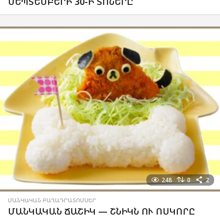
ՍԵՊՏԵՄԲԵՐԻ 30-Ի ՏՈՆԵՐԸ
248
0
2
ՄԱՆԿԱԿԱՆ ԲԱՂԱԴՐԱՏՈՄՍԵՐ
ՄԱՆԿԱԿԱՆ ՃԱՇԻԿ — ՇՆԻԿՆ ՈՒ ՈՍԿՈՐԸ