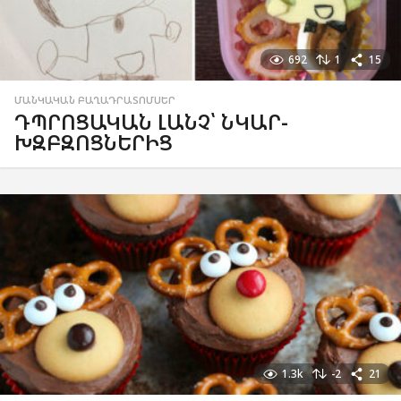
692
1
15
ՄԱՆԿԱԿԱՆ ԲԱՂԱԴՐԱՏՈՄՍԵՐ
ԴՊՐՈՑԱԿԱՆ ԼԱՆՉ՝ ՆԿԱՐ-
ԽԶԲԶՈՑՆԵՐԻՑ
1.3k
-2
21