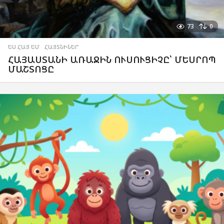
73
0
ԵՍ ՀԱՅ ԵՄ
,
ՀԱՅՏՆԻՆԵՐ
ՀԱՅԱՍՏԱՆԻ ԱՌԱՋԻՆ ՈՒՍՈՒՑԻՉԸ՝ ՄԵՍՐՈՊ
ՄԱՇՏՈՑԸ