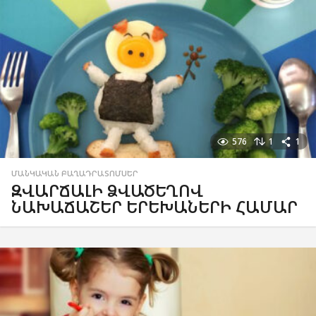
576
1
1
ՄԱՆԿԱԿԱՆ ԲԱՂԱԴՐԱՏՈՄՍԵՐ
ԶՎԱՐՃԱԼԻ ՁՎԱԾԵՂՈՎ
ՆԱԽԱՃԱՇԵՐ ԵՐԵԽԱՆԵՐԻ ՀԱՄԱՐ