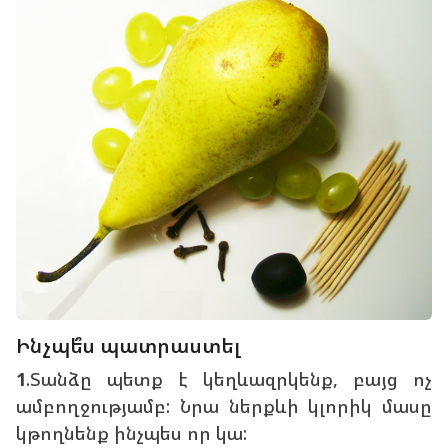
Ինչպե՞ս պատրաստել
1
.Տանձը պետք է կեղևազրկենք, բայց ոչ
ամբողջությամբ: Նրա ներքևի կլորիկ մասը
կթողնենք ինչպես որ կա: