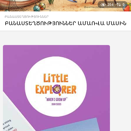
204
0
ԲԱՆԱՍՏԵՂԾՈՒԹՅՈՒՆՆԵՐ
ԲԱՆԱՍՏԵՂԾՈՒԹՅՈՒՆՆԵՐ ԱՄԱՌՎԱ ՄԱՍԻՆ