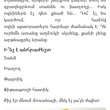
զբաղեցրնում տանձն ու խաղողը… Իսկ
ոզնիներն էլ դեռ քնած են… Դու՞ էլ ես
կարծում, որ համո՜վ
ոզնի պատրատելու հարմար ժամանակ է: Դե
ուրեմն առանց աղմուկի սկսենք, քանի չենք
արթնացրել նրանց:
Ի՞նչ է անհրաժեշտ
Տանձ
Խաղող
Փայտիկ
Ձիթապտղի հատիկ
Քիչ էր մնում մոռանայի, մեկ էլ լա՜յն ժպիտ: