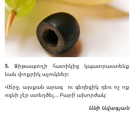
5.
Ձիթապտղի հատիկից կպատրաստենք
նաև փոքրիկ աչուկներ:
Վե՜րջ, այսքան արագ ու գեղեցիկ դեռ ոչ ոք
ոզնի չէր ստեղծել… Բարի՜ ախորժակ:
Անի Ավագյան