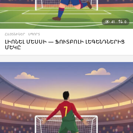
41
0
ՀԱՅՏՆԻՆԵՐ
,
ՍՊՈՐՏ
ԼԻՈՆԵԼ ՄԵՍՍԻ — ՖՈՒՏԲՈԼԻ ԼԵԳԵՆԴՆԵՐԻՑ
ՄԵԿԸ