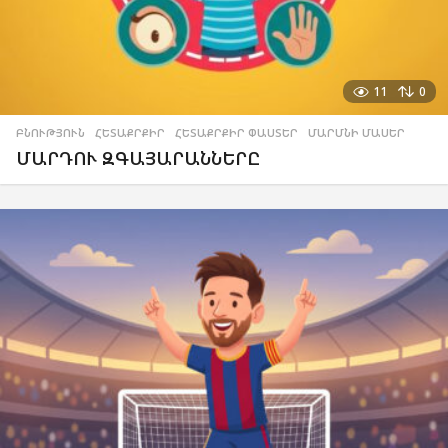
11
0
ԲՆՈՒԹՅՈՒՆ
,
ՀԵՏԱՔՐՔԻՐ
,
ՀԵՏԱՔՐՔԻՐ ՓԱՍՏԵՐ
,
ՄԱՐՄՆԻ ՄԱՍԵՐ
ՄԱՐԴՈՒ ԶԳԱՅԱՐԱՆՆԵՐԸ