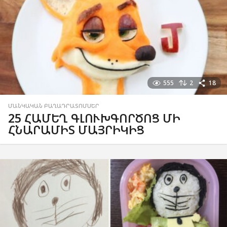
555
2
18
ՄԱՆԿԱԿԱՆ ԲԱՂԱԴՐԱՏՈՄՍԵՐ
25 ՀԱՄԵՂ ԳԼՈՒԽԳՈՐԾՈՑ ՄԻ
ՀՆԱՐԱՄԻՏ ՄԱՅՐԻԿԻՑ