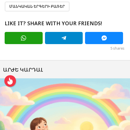
ՄԱՆԿԱԿԱՆ ԵՐԳԵՐԻ ԲԱՌԵՐ
LIKE IT? SHARE WITH YOUR FRIENDS!
5
shares
ԱՐԺԵ ԿԱՐԴԱԼ