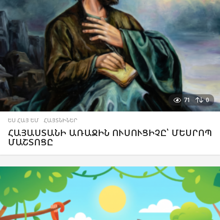
71
0
ԵՍ ՀԱՅ ԵՄ
,
ՀԱՅՏՆԻՆԵՐ
ՀԱՅԱՍՏԱՆԻ ԱՌԱՋԻՆ ՈՒՍՈՒՑԻՉԸ՝ ՄԵՍՐՈՊ
ՄԱՇՏՈՑԸ