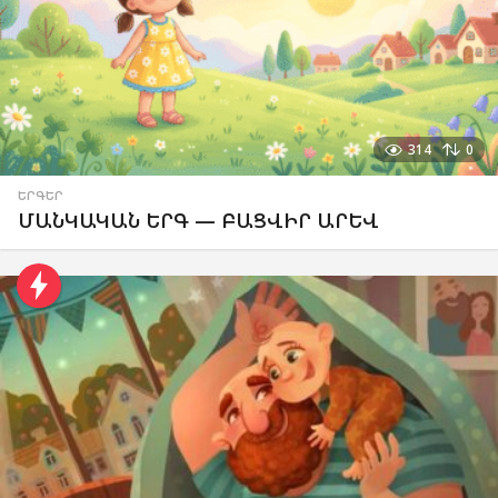
314
0
ԵՐԳԵՐ
ՄԱՆԿԱԿԱՆ ԵՐԳ — ԲԱՑՎԻՐ ԱՐԵՎ