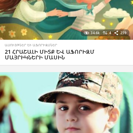
34.6k
4
259
ԱՍՈՒՅԹՆԵՐ ԵՒ ԱՖՈՐԻԶՄՆԵՐ
21 ՀՐԱՇԱԼԻ ՄԻՏՔ ԵՎ ԱՖՈՐԻԶՄ
ՄԱՅՐԻԿՆԵՐԻ ՄԱՍԻՆ