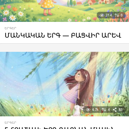
314
0
ԵՐԳԵՐ
ՄԱՆԿԱԿԱՆ ԵՐԳ — ԲԱՑՎԻՐ ԱՐԵՎ
4.7k
4
85
ԵՐԳԵՐ