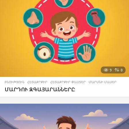
9
0
ԲՆՈՒԹՅՈՒՆ
,
ՀԵՏԱՔՐՔԻՐ
,
ՀԵՏԱՔՐՔԻՐ ՓԱՍՏԵՐ
,
ՄԱՐՄՆԻ ՄԱՍԵՐ
ՄԱՐԴՈՒ ԶԳԱՅԱՐԱՆՆԵՐԸ