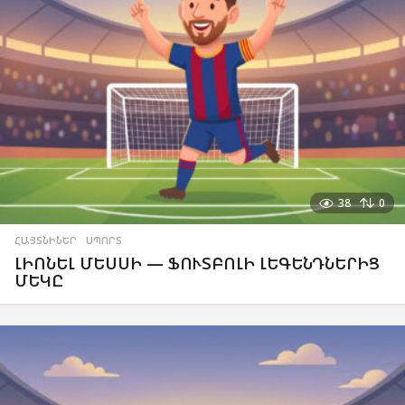
38
0
ՀԱՅՏՆԻՆԵՐ
,
ՍՊՈՐՏ
ԼԻՈՆԵԼ ՄԵՍՍԻ — ՖՈՒՏԲՈԼԻ ԼԵԳԵՆԴՆԵՐԻՑ
ՄԵԿԸ