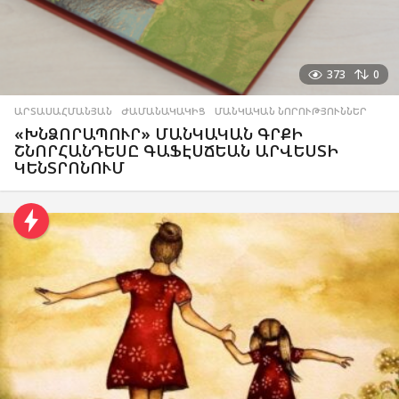
373
0
ԱՐՏԱՍԱՀՄԱՆՅԱՆ
,
ԺԱՄԱՆԱԿԱԿԻՑ
,
ՄԱՆԿԱԿԱՆ ՆՈՐՈՒԹՅՈՒՆՆԵՐ
«ԽՆՁՈՐԱՊՈՒՐ» ՄԱՆԿԱԿԱՆ ԳՐՔԻ
ՇՆՈՐՀԱՆԴԵՍԸ ԳԱՖԷՍՃԵԱՆ ԱՐՎԵՍՏԻ
ԿԵՆՏՐՈՆՈՒՄ