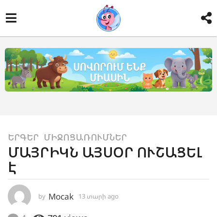
1
ԵՐԳԵՐ
,
ՄԻՋՈՑԱՌՈՒՄՆԵՐ
ՄԱՅՐԻԿՆ ԱՅՍՕՐ ՈՒՇԱՑԵԼ
3
Է
տ
ա
ր
Mocak
by
13 տարի ago
1
ի
1
a
տ