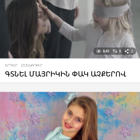
849
0
2
ԵՐԳԵՐ
,
ՀԵՏԱՔՐՔԻՐ
ԳՏՆԵԼ ՄԱՅՐԻԿԻՆ ՓԱԿ ԱՉՔԵՐՈՎ