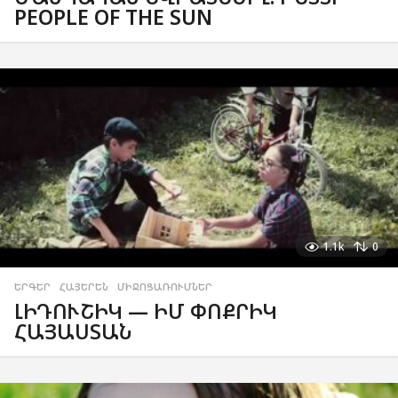
PEOPLE OF THE SUN
1.1k
0
ԵՐԳԵՐ
,
ՀԱՅԵՐԵՆ
,
ՄԻՋՈՑԱՌՈՒՄՆԵՐ
ԼԻԴՈՒՇԻԿ — ԻՄ ՓՈՔՐԻԿ
ՀԱՅԱՍՏԱՆ