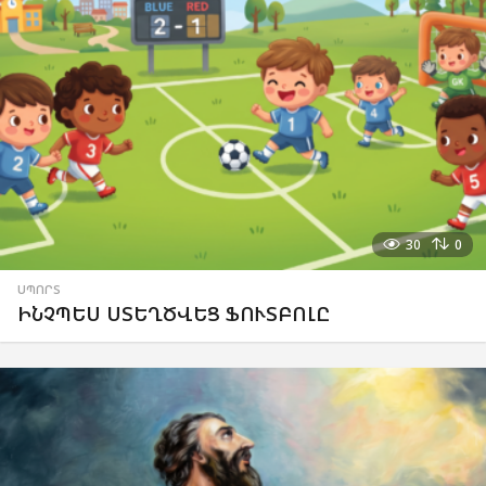
30
0
ՍՊՈՐՏ
ԻՆՉՊԵՍ ՍՏԵՂԾՎԵՑ ՖՈՒՏԲՈԼԸ