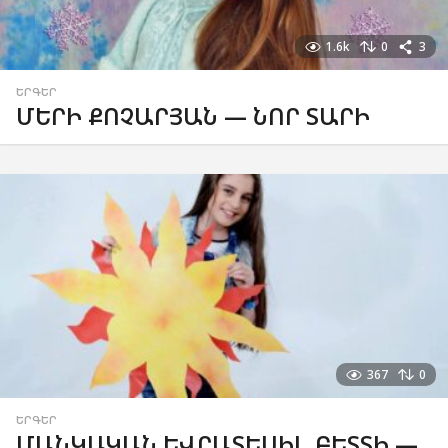
1.6k
0
3
ԵՐԳԵՐ
ՄԵՐԻ ՔՈՉԱՐՅԱՆ — ՆՈՐ ՏԱՐԻ
367
0
ԵՐԳԵՐ
ՄԱՆԿԱԿԱՆ ԵՎՐԱՏԵՍԻԼ. ԲԵՏՏԻ —