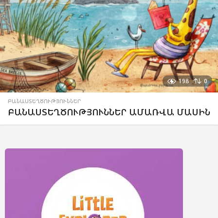
198
0
ԲԱՆԱՍՏԵՂԾՈՒԹՅՈՒՆՆԵՐ
ԲԱՆԱՍՏԵՂԾՈՒԹՅՈՒՆՆԵՐ ԱՄԱՌՎԱ ՄԱՍԻՆ