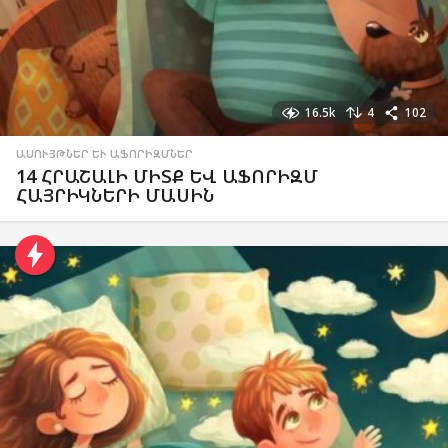
16.5k
4
102
ԱՍՈՒՅԹՆԵՐ ԵՒ ԱՖՈՐԻԶՄՆԵՐ
14 ՀՐԱՇԱԼԻ ՄԻՏՔ ԵՎ ԱՖՈՐԻԶՄ
ՀԱՅՐԻԿՆԵՐԻ ՄԱՍԻՆ