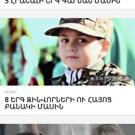
5 ՀՐԱՇԱԼԻ ԵՐԳ ԳԱՐՆԱՆ ՄԱՍԻՆ
5.5k
7
24
ԵՐԳԵՐ
8 ԵՐԳ ԶԻՆՎՈՐՆԵՐԻ ՈՒ ՀԱՅՈՑ
ԲԱՆԱԿԻ ՄԱՍԻՆ