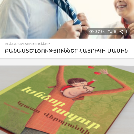
37.9k
0
9
ԲԱՆԱՍՏԵՂԾՈՒԹՅՈՒՆՆԵՐ
ԲԱՆԱՍՏԵՂԾՈՒԹՅՈՒՆՆԵՐ ՀԱՅՐԻԿԻ ՄԱՍԻՆ