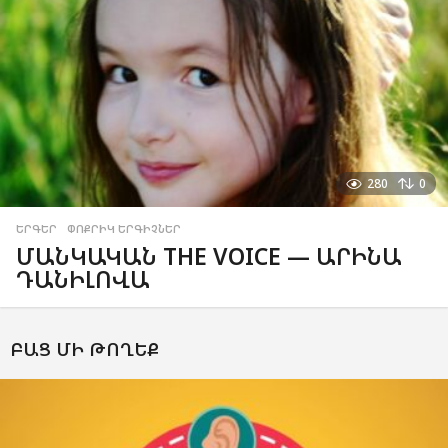
280
0
ԵՐԳԵՐ
,
ՓՈՔՐԻԿ ԵՐԳԻՉՆԵՐ
ՄԱՆԿԱԿԱՆ THE VOICE — ԱՐԻՆԱ
ԴԱՆԻԼՈՎԱ
ԲԱՑ ՄԻ ԹՈՂԵՔ