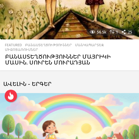
56.5k
1
25
FEATURED
,
ԲԱՆԱՍՏԵՂԾՈՒԹՅՈՒՆՆԵՐ
,
ՄԱՆԿԱՊԱՐՏԵԶ
,
ՄԻՋՈՑԱՌՈՒՄՆԵՐ
ԲԱՆԱՍՏԵՂԾՈՒԹՅՈՒՆՆԵՐ ՄԱՅՐԻԿԻ
ՄԱՍԻՆ. ՍՈՒՐԵՆ ՄՈՒՐԱԴՅԱՆ
ԱՎԵԼԻՆ -
ԵՐԳԵՐ