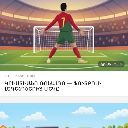
36
0
ՀԱՅՏՆԻՆԵՐ
,
ՍՊՈՐՏ
ԿՐԻՍՏԻԱՆՈ ՌՈՆԱԼԴՈ — ՖՈՒՏԲՈԼԻ
ԼԵԳԵՆԴՆԵՐԻՑ ՄԵԿԸ