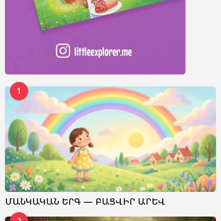
1
ՄԱՆԿԱԿԱՆ ԵՐԳ — ԲԱՑՎԻՐ ԱՐԵՎ
2