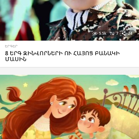
5.5k
7
24
ԵՐԳԵՐ
8 ԵՐԳ ԶԻՆՎՈՐՆԵՐԻ ՈՒ ՀԱՅՈՑ ԲԱՆԱԿԻ
ՄԱՍԻՆ