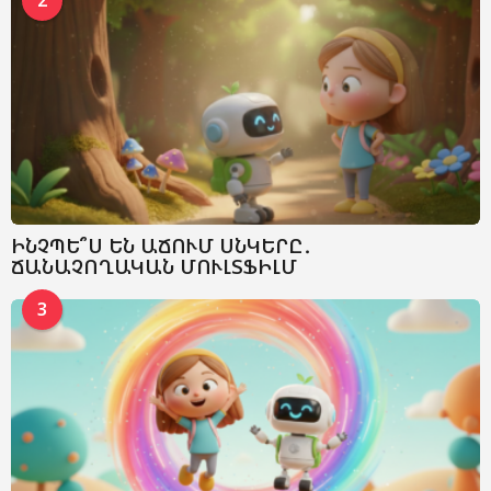
ԻՆՉՊԵ՞Ս ԵՆ ԱՃՈՒՄ ՍՆԿԵՐԸ․
ՃԱՆԱՉՈՂԱԿԱՆ ՄՈՒԼՏՖԻԼՄ
3