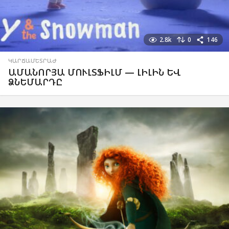
2.8k
0
146
ԿԱՐՃԱՄԵՏՐԱԺ
ԱՄԱՆՈՐՅԱ ՄՈՒԼՏՖԻԼՄ — ԼԻԼԻՆ ԵՎ
ՁՆԵՄԱՐԴԸ