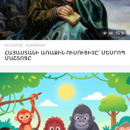
68
0
ԵՍ ՀԱՅ ԵՄ
,
ՀԱՅՏՆԻՆԵՐ
ՀԱՅԱՍՏԱՆԻ ԱՌԱՋԻՆ ՈՒՍՈՒՑԻՉԸ՝ ՄԵՍՐՈՊ
ՄԱՇՏՈՑԸ