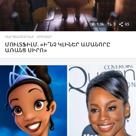
1.9k
3
65
ԿԱՐՃԱՄԵՏՐԱԺ
,
ՄՈՒԼՏԵՐ
ՄՈՒԼՏՖԻԼՄ. «Ի՞ՆՉ ԿԼԻՆԵՐ ԱՄԱՆՈՐԸ
ԱՌԱՆՑ ՍԻՐՈ»