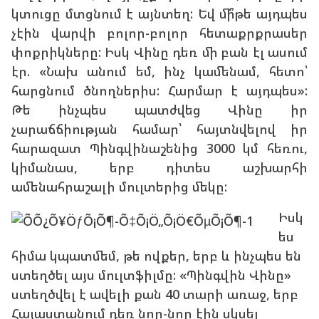
կտուցը մտցնում է այնտեղ: Եվ մի՞թե այդպես
չէին վարվի բոլոր-բոլոր հետաքրքրասեր
փոքրիկները: Իսկ Վինը դեռ մի բան էլ ասում
էր. «Նախ անում եմ, ինչ կամենամ, հետո՝
հարցնում ծնողներիս: Հարմար է այդպես»:
Թե ինչպես պատժվեց Վինը իր
չարաճճիության համար՝ հայտնվելով իր
հարազատ Պինգվինաշենից 3000 կմ հեռու,
կիմանաս, երբ դիտես աշխարհի
ամենահրաշալի մուլտերից մեկը:
Իսկ
ես
հիմա կպատմեմ, թե ովքեր, երբ և ինչպես են
ստեղծել այս մուլտֆիլմը: «Պինգվին Վինը»
ստեղծվել է ավելի քան 40 տարի առաջ, երբ
Հայաստանում դեռ նոր-նոր էին սկսել