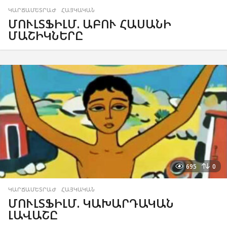
ԿԱՐՃԱՄԵՏՐԱԺ
,
ՀԱՅԿԱԿԱՆ
ՄՈՒԼՏՖԻԼՄ. ԱԲՈՒ ՀԱՍԱՆԻ
ՄԱՇԻԿՆԵՐԸ
695
0
ԿԱՐՃԱՄԵՏՐԱԺ
,
ՀԱՅԿԱԿԱՆ
ՄՈՒԼՏՖԻԼՄ. ԿԱԽԱՐԴԱԿԱՆ
ԼԱՎԱՇԸ