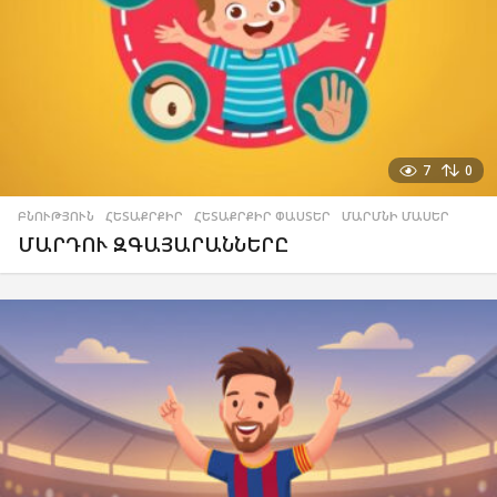
7
0
ԲՆՈՒԹՅՈՒՆ
,
ՀԵՏԱՔՐՔԻՐ
,
ՀԵՏԱՔՐՔԻՐ ՓԱՍՏԵՐ
,
ՄԱՐՄՆԻ ՄԱՍԵՐ
ՄԱՐԴՈՒ ԶԳԱՅԱՐԱՆՆԵՐԸ