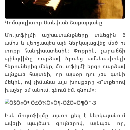
Կոմպոզիտոր Ստեփան Շաքարյանը
Մուլտֆիլմի աշխատանքները տևեցին 6
ամիս և վերջապես այն ներկայացվեց մեծ ու
փոքր հանդիսատեսին: Փոքրիկ, չարաճճի
պինգվինը դարձավ նրանց ամենասիրելի
հերոսներից մեկը, մուլտֆիլմի երգը դարձավ
այնքան հայտնի, որ այսօր դու չես գտնի
մեկին, ով չիմանա այս խոսքերը «Ոտքերով
խաչեր եմ անում, գնում եմ, գնում»:
Իսկ մուլտֆիլմը այսօր քեզ է ներկայանում
ավելի պայծառ գույներով, այնպես որ,