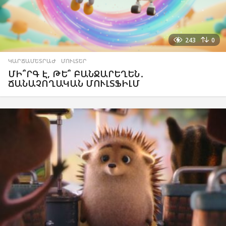
243
0
ԿԱՐՃԱՄԵՏՐԱԺ
,
ՄՈՒԼՏԵՐ
ՄԻ՞ՐԳ Է, ԹԵ՞ ԲԱՆՋԱՐԵՂԵՆ․
ՃԱՆԱՉՈՂԱԿԱՆ ՄՈՒԼՏՖԻԼՄ