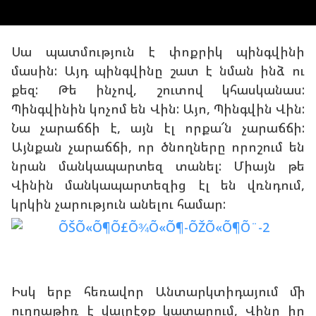
Սա պատմություն է փոքրիկ պինգվինի
մասին: Այդ պինգվինը շատ է նման ինձ ու
քեզ: Թե ինչով, շուտով կհասկանաս:
Պինգվինին կոչոմ են Վին: Այո, Պինգվին Վին:
Նա չարաճճի է, այն էլ որքա՜ն չարաճճի:
Այնքան չարաճճի, որ ծնողները որոշում են
նրան մանկապարտեզ տանել: Միայն թե
Վինին մանկապարտեզից էլ են վռնդում,
կրկին չարություն անելու համար:
Իսկ երբ հեռավոր Անտարկտիդայում մի
ուղղաթիռ է վայրէջք կատարում, Վինը իր