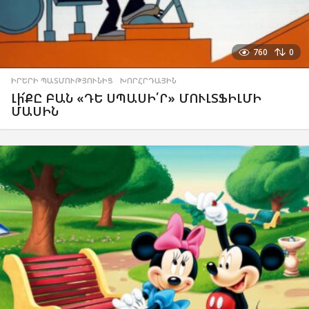
760
0
ԻՐԵՐԻ ՊԱՏՄՈՒԹՅՈՒՆԻՑ
,
ԽՈՐՀՐԴԱՅԻՆ
Լի՜ՔԸ ԲԱՆ «ԴԵ ՍՊԱՍԻ՛Ր» ՄՈՒԼՏՖԻԼՄԻ
ՄԱՍԻՆ