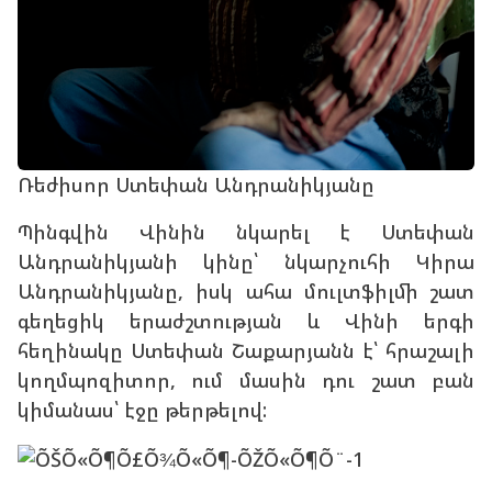
Ռեժիսոր Ստեփան Անդրանիկյանը
Պինգվին Վինին նկարել է Ստեփան
Անդրանիկյանի կինը՝ նկարչուհի Կիրա
Անդրանիկյանը, իսկ ահա մուլտֆիլմի շատ
գեղեցիկ երաժշտության և Վինի երգի
հեղինակը Ստեփան Շաքարյանն է՝ հրաշալի
կողմպոզիտոր, ում մասին դու շատ բան
կիմանաս՝ էջը թերթելով: