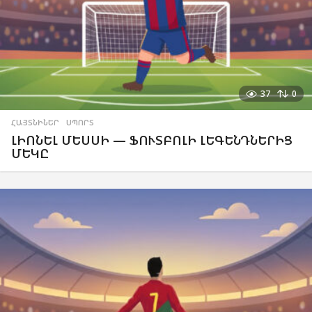
37
0
ՀԱՅՏՆԻՆԵՐ
,
ՍՊՈՐՏ
ԼԻՈՆԵԼ ՄԵՍՍԻ — ՖՈՒՏԲՈԼԻ ԼԵԳԵՆԴՆԵՐԻՑ
ՄԵԿԸ