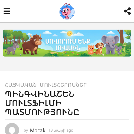
1
ՀԱՅԿԱԿԱՆ
,
ՄՈՒԼՏՀԵՐՈՍՆԵՐ
ՊԻՆԳՎԻՆԱՇԵՆ
3
ՄՈՒԼՏՖԻԼՄԻ
տ
ա
ՊԱՏՄՈՒԹՅՈՒՆԸ
ր
ի
Mocak
by
13 տարի ago
1
a