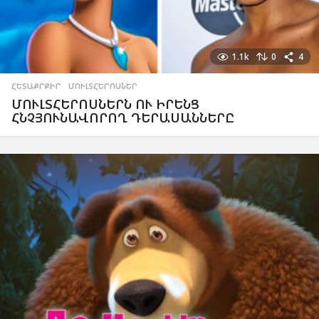
1.1k
0
4
ՀԵՏԱՔՐՔԻՐ
,
ՄՈՒԼՏՀԵՐՈՍՆԵՐ
ՄՈՒԼՏՀԵՐՈՍՆԵՐՆ ՈՒ ԻՐԵՆՑ
ՀՆՉՅՈՒՆԱՎՈՐՈՂ ԴԵՐԱՍԱՆՆԵՐԸ