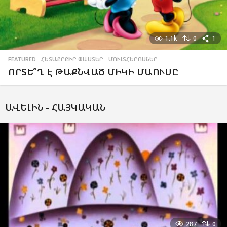
1.1k
0
1
FEATURED
,
ՀԵՏԱՔՐՔԻՐ ՓԱՍՏԵՐ
,
ՄՈՒԼՏՀԵՐՈՍՆԵՐ
ՈՐՏԵ՞Ղ Է ԹԱՔՆՎԱԾ ՄԻԿԻ ՄԱՈՒՍԸ
ԱՎԵԼԻՆ -
ՀԱՅԿԱԿԱՆ
287
0