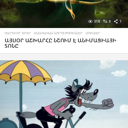
318
0
1
ԿԱՐԵՒՈՐ ՕՐԵՐ
,
ՄԱՆԿԱԿԱՆ ՆՈՐՈՒԹՅՈՒՆՆԵՐ
,
ՄՈՒԼՏԵՐ
ԱՅՍՕՐ ԱՇԽԱՐՀԸ ՆՇՈՒՄ Է ԱՆԻՄԱՑԻԱՅԻ
ՏՈՆԸ