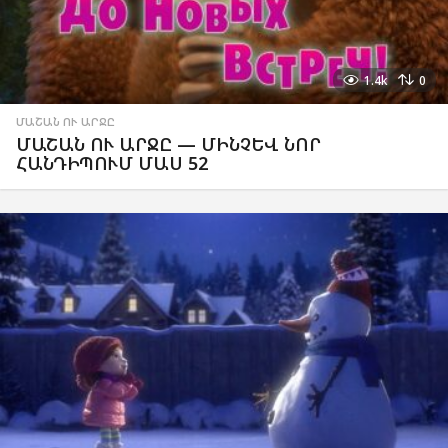
1.4k
0
ՄԱՇԱՆ ՈՒ ԱՐՋԸ
ՄԱՇԱՆ ՈՒ ԱՐՋԸ — ՄԻՆՉԵՎ ՆՈՐ
ՀԱՆԴԻՊՈՒՄ ՄԱՍ 52