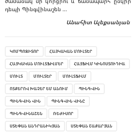
ժամանակ մի կորցրու և ճանապարհ ընկիր
դեպի Պինգվինաշեն …
Անահիտ Ալեքսանյան
,
,
,
,
,
,
,
,
,
,
,
,
,
,
ԿՈՄՊՈԶԻՏՈՐ
ՀԱՅԿԱԿԱՆ ՄՈՒԼՏԵՐ
ՀԱՅԿԱԿԱՆ ՄՈՒԼՏՖԻԼՄԵՐ
ՀԱՅՖԻԼՄ ԿԻՆՈՍՏՈՒԴԻԱ
ՄՈՒԼՏ
ՄՈՒԼՏԵՐ
ՄՈՒԼՏՖԻԼՄ
ՈՏՔԵՐՈՎ ԽԱՉԵՐ ԵՄ ԱՆՈՒՄ
ՊԻՆԳՎԻՆ
ՊԻՆԳՎԻՆ ՎԻՆ
ՊԻՆԳՎԻՆ ՎԻՆԸ
ՊԻՆԳՎԻՆԱՇԵՆ
ՌԵԺԻՍՈՐ
ՍՏԵՓԱՆ ԱՆԴՐԱՆԻԿՅԱՆ
ՍՏԵՓԱՆ ՇԱՔԱՐՅԱՆ