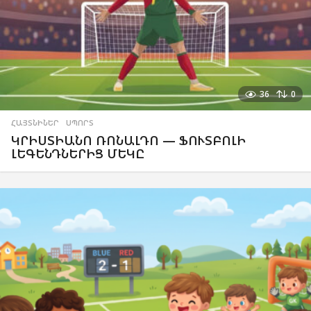
36
0
ՀԱՅՏՆԻՆԵՐ
,
ՍՊՈՐՏ
ԿՐԻՍՏԻԱՆՈ ՌՈՆԱԼԴՈ — ՖՈՒՏԲՈԼԻ
ԼԵԳԵՆԴՆԵՐԻՑ ՄԵԿԸ