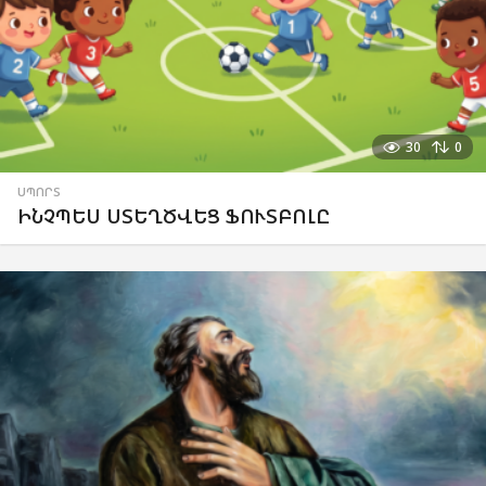
30
0
ՍՊՈՐՏ
ԻՆՉՊԵՍ ՍՏԵՂԾՎԵՑ ՖՈՒՏԲՈԼԸ