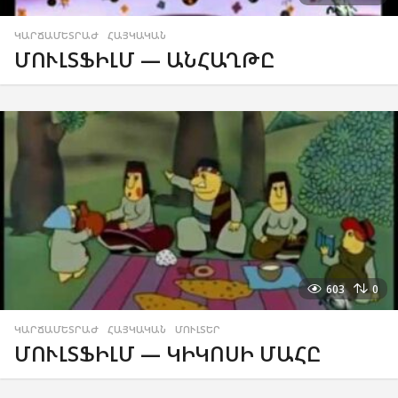
ԿԱՐՃԱՄԵՏՐԱԺ
,
ՀԱՅԿԱԿԱՆ
ՄՈՒԼՏՖԻԼՄ — ԱՆՀԱՂԹԸ
603
0
ԿԱՐՃԱՄԵՏՐԱԺ
,
ՀԱՅԿԱԿԱՆ
,
ՄՈՒԼՏԵՐ
ՄՈՒԼՏՖԻԼՄ — ԿԻԿՈՍԻ ՄԱՀԸ