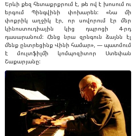
Երևի քեզ հետաքրքրում է, թե ով է խոսում ու
երգում Պինգվինի փոխարեն: «Նա մի
փոքրիկ աղջիկ էր, որ սովորում էր մեր
կինոստուդիային կից դպրոցի 4-րդ
դասարանում: Հենց նրա զրնգուն ձայնն էլ
մենք ընտրեցինք Վինի համար», — պատմում
է մուլտֆիլմի կոմպոզիտոր Ստեփան
Շաքարյանը: