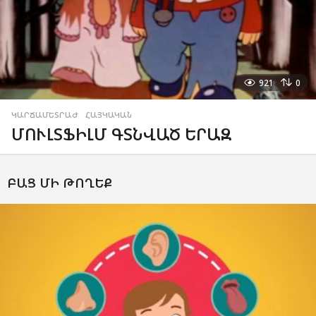
921
0
ԿԱՐՃԱՄԵՏՐԱԺ
,
ՀԱՅԿԱԿԱՆ
ՄՈՒԼՏՖԻԼՄ ԳՏՆՎԱԾ ԵՐԱԶ
ԲԱՑ ՄԻ ԹՈՂԵՔ