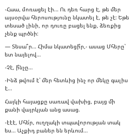
-Հաա, մոռացել էի… Ու դեռ հարց Է, թե մեր
այսօրվա հերոսությունը նկատել է, թե չէ: Եթե
տեսած լինի, որ դուռը բացել ենք, ձեռքից
չենք պրծնի:
— Տեսա՞ր… Հիմա նկատեցի՞ր,- ասաց Մհերը՝
ետ նայելով…
-Չէ, ի՞նչը…
-Ինձ թվում է՝ մեր հետևից ինչ որ մեկը գալիս
է…
Հայկի հայացքը սառավ վախից, բայց մի
քանի վայրկյան անց ասաց.
-էէէ, Մհե՛ր, ուղղակի տպավորության տակ
ես… Աչքիդ բաներ են երևում…