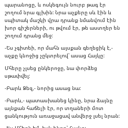
պարանոցը, և ոսկեգույն նուրբ թագ էր
շողում նրա գլխին: Նրա աչքերը սև էին և
սպիտակ մաշկի վրա դրանք նմանվում էին
խոր գիշերների, ու թվում էր, թե աստղեր են
շողում դրանց մեջ:
-Ես չգիտեի, որ մահն այսքան գեղեցիկ է,-
աչքը կնոջից չըկտրելով՝ ասաց Հայկը:
Մհերը չլսեց ընկերոջը, նա փորձեց
սթափվել:
-Բարև Ձեզ,- նորից ասաց նա:
-Բարև,- պատասխանեց կինը, նրա ձայնը
այնքան հաճելի էր, որ տղաների մոտ
ցանկություն առաջացավ անվերջ լսել նրան: