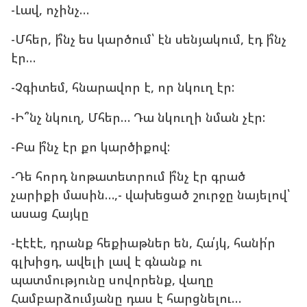
-Լավ, ոչինչ…
-Մհեր, ի՞նչ ես կարծում՝ էն սենյակում, էդ ի՞նչ
էր…
-Չգիտեմ, հնարավոր է, որ նկուղ էր:
-Ի՞նչ նկուղ, Մհեր… Դա նկուղի նման չէր:
-Բա ի՞նչ էր քո կարծիքով:
-Դե հորդ նոթատետրում ի՞նչ էր գրած
չարիքի մասին…,- վախեցած շուրջը նայելով՝
ասաց Հայկը
-Էէէէ, դրանք հեքիաթներ են, Հա՛յկ, հանի՛ր
գլխիցդ, ավելի լավ է գնանք ու
պատմությունը սովորենք, վաղը
Համբարձումյանը դաս է հարցնելու…