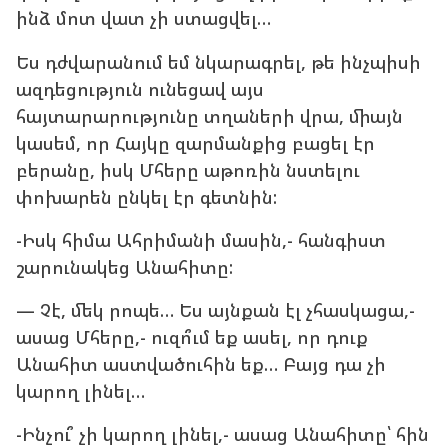
ինձ մոտ վատ չի ստացվել…
Ես դժվարանում եմ նկարագրել, թե ինչպիսի
ազդեցություն ունեցավ այս
հայտարարությունը տղաների վրա, միայն
կասեմ, որ Հայկը զարմանքից բացել էր
բերանը, իսկ Մհերը աթոռին նստելու
փոխարեն ընկել էր գետնին:
-Իսկ հիմա Ահրիմանի մասին,- հանգիստ
շարունակեց Անահիտը:
— Չէ, մեկ րոպե… Ես այնքան էլ չհասկացա,-
ասաց Մհերը,- ուզո՞ւմ եք ասել, որ դուք
Անահիտ աստվածուհին եք… Բայց դա չի
կարող լինել…
-Ինչու՞ չի կարող լինել,- ասաց Անահիտը՝ հին