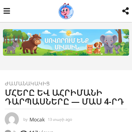
1
ԺԱՄԱՆԱԿԱԿԻՑ
ՄՀԵՐԸ ԵՎ ԱՀՐԻՄԱՆԻ
3
ԴԱՐՊԱՍՆԵՐԸ — ՄԱՍ 4-ՐԴ
տ
ա
ր
Mocak
by
13 տարի ago
1
ի
2
a
տ