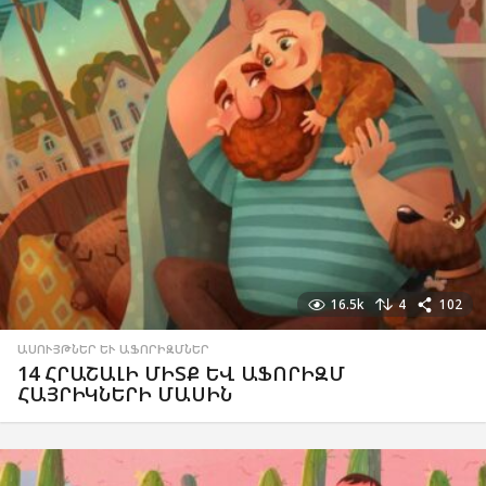
16.5k
4
102
ԱՍՈՒՅԹՆԵՐ ԵՒ ԱՖՈՐԻԶՄՆԵՐ
14 ՀՐԱՇԱԼԻ ՄԻՏՔ ԵՎ ԱՖՈՐԻԶՄ
ՀԱՅՐԻԿՆԵՐԻ ՄԱՍԻՆ