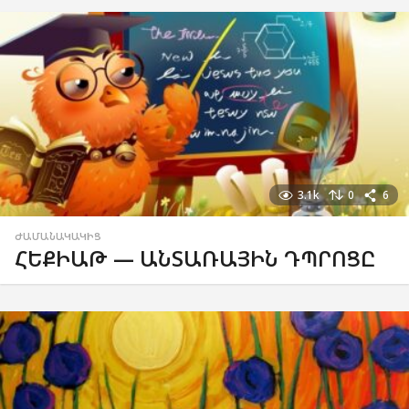
3.1k
0
6
ԺԱՄԱՆԱԿԱԿԻՑ
ՀԵՔԻԱԹ — ԱՆՏԱՌԱՅԻՆ ԴՊՐՈՑԸ