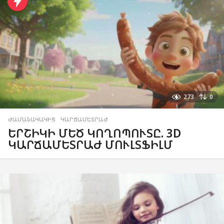
273
0
ԺԱՄԱՆԱԿԱԿԻՑ
,
ԿԱՐՃԱՄԵՏՐԱԺ
ԵՐՇԻԿԻ ՄԵԾ ԿՈՂՈՊՈՒՏԸ. 3D
ԿԱՐՃԱՄԵՏՐԱԺ ՄՈՒԼՏՖԻԼՄ