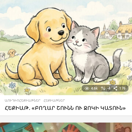
4.6k
-4
176
ԱՈՒԴԻՈՀԵՔԻԱԹՆԵՐ
,
ՀԵՔԻԱԹՆԵՐ
ՀԵՔԻԱԹ. «ԲՈՂԱՐ ՇՈՒՆՆ ՈՒ ՋՈԿԻ ԿԱՏՈՒՆ»