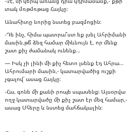
-Չէ, մի կերպ առանց դրա կդիմանանք,- քթի
տակ մռթմռթաց Հայկը:
Անահիտը նորից նստեց բազմոցին:
-Դե ինչ, հիմա պատրա՞ստ եք լսել Ահրիմանի
մասին,թե՞ ձեզ համար միևնույն է, որ մենք
շատ քիչ ժամանակ ունենք…
— Իսկ չի լինի մի քիչ հետո լսենք էդ Ահրա…
Ահրումարի մասին,- կատարվածից ուշքի
չգալով՝ ասաց Հայկը:
-Հա, գոնե մի քանի րոպե սպասենք: Այսօրվա
ողջ կատարվածը մի քիչ շատ էր մեզ համար,-
ասաց Մհերը և նստեց մահճակալին: