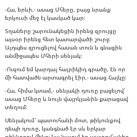
-Հա, երևի,- ասաց Մհերը, բայց նրանք
երկուսի մեջ էլ կասկած կար:
Տղաները շարունակեցին իրենց զրույցը
այսօր իրենց հետ կատարվածի շուրջ:
Այդպես զրուցելով հասան տուն և գնացին
անմիջապես Մհերի սենյակ:
-Ուզում եմ կարդալ հայրիկիդ գրածը, էն որ
մի հատվածն արտագրել էիր,- ասաց Հայկը:
-Հա, հիմա կտամ,- սենյակի դուռը բացելով՝
ասաց Մհերը և նույն վայրկյանին քարացավ
տեղում:
Սենյակում` պատուհանի մոտ, թիկունքով
դեպի դուռը, կանգնած էր սև երկար
թիկնոցով մեկը: Նա նայում էր պատուհանից