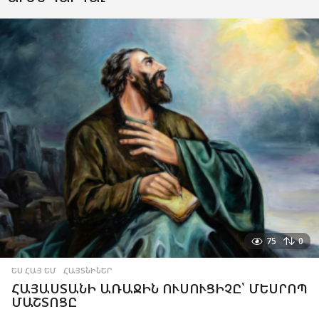
75
0
ԵՍ ՀԱՅ ԵՄ
,
ՀԱՅՏՆԻՆԵՐ
ՀԱՅԱՍՏԱՆԻ ԱՌԱՋԻՆ ՈՒՍՈՒՑԻՉԸ՝ ՄԵՍՐՈՊ
ՄԱՇՏՈՑԸ