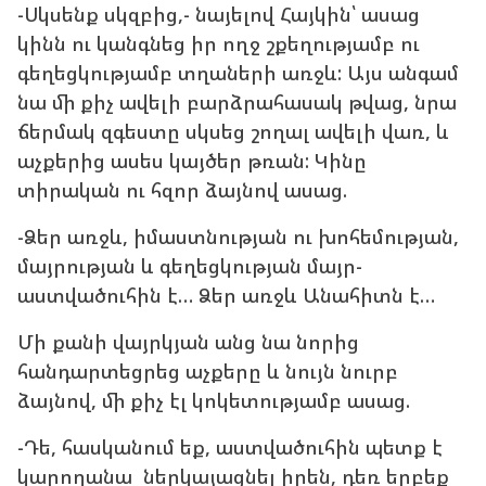
-Սկսենք սկզբից,- նայելով Հայկին՝ ասաց
կինն ու կանգնեց իր ողջ շքեղությամբ ու
գեղեցկությամբ տղաների առջև: Այս անգամ
նա մի քիչ ավելի բարձրահասակ թվաց, նրա
ճերմակ զգեստը սկսեց շողալ ավելի վառ, և
աչքերից ասես կայծեր թռան: Կինը
տիրական ու հզոր ձայնով ասաց.
-Ձեր առջև, իմաստնության ու խոհեմության,
մայրության և գեղեցկության մայր-
աստվածուհին է… Ձեր առջև Անահիտն է…
Մի քանի վայրկյան անց նա նորից
հանդարտեցրեց աչքերը և նույն նուրբ
ձայնով, մի քիչ էլ կոկետությամբ ասաց.
-Դե, հասկանում եք, աստվածուհին պետք է
կարողանա ներկայացնել իրեն, դեռ երբեք