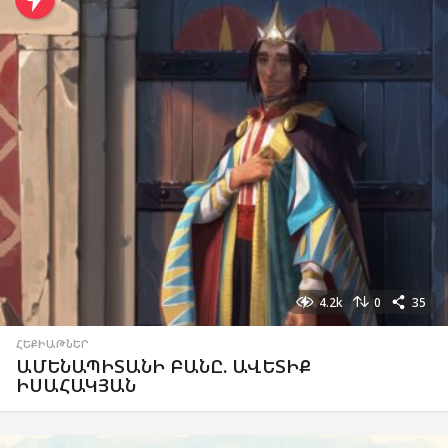
4.2k
0
35
ՀԵՔԻԱԹՆԵՐ
ԱՄԵՆԱՊԻՏԱՆԻ ԲԱՆԸ. ԱՎԵՏԻՔ
ԻՍԱՀԱԿՅԱՆ