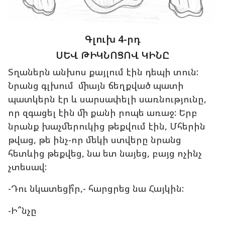
Գլուխ 4-րդ
ՍԵՎ ԹԻԿՆՈՑՈՎ ԿԻՆԸ
Տղաներն անխոս քայլում էին դեպի տուն:
Նրանց գլխում միայն ճեղքված պատի
պատկերն էր և սարսափելի սառնությունը,
որ զգացել էին մի քանի րոպե առաջ: Երբ
նրանք խաչմերուկից թեքվում էին, Մհերին
թվաց, թե ինչ-որ մեկի ստվերը նրանց
հետևից թեքվեց, նա ետ նայեց, բայց ոչինչ
չտեսավ:
-Դու նկատեցի՞ր,- հարցրեց նա Հայկին:
-Ի՞նչը