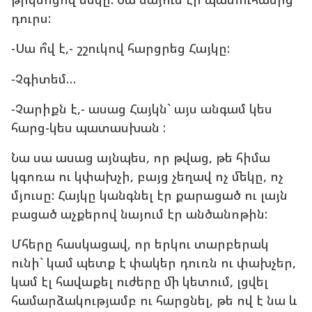
դուրս:
-Սա ո՞վ է,- շշուկով հարցրեց Հայկը:
-Չգիտեմ…
-Չարիքն է,- ասաց Հայկն` այս անգամ կես
հարց-կես պատասխան :
Նա սա ասաց այնպես, որ թվաց, թե հիմա
կգոռա ու կփախչի, բայց չեղավ ոչ մեկը, ոչ
մյուսը: Հայկը կանգնել էր քարացած ու լայն
բացած աչքերով նայում էր անծանոթին:
Մհերը հասկացավ, որ երկու տարբերակ
ունի` կամ պետք է փակեր դուռն ու փախչեր,
կամ էլ հավաքել ուժերը մի կետում, լցվել
համարձակությամբ ու հարցնել, թե ով է նա և