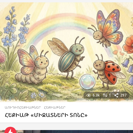
6.3k
1
297
ԱՈՒԴԻՈՀԵՔԻԱԹՆԵՐ
,
ՀԵՔԻԱԹՆԵՐ
ՀԵՔԻԱԹ «ՄԻՋԱՏՆԵՐԻ ՏՈՆԸ»