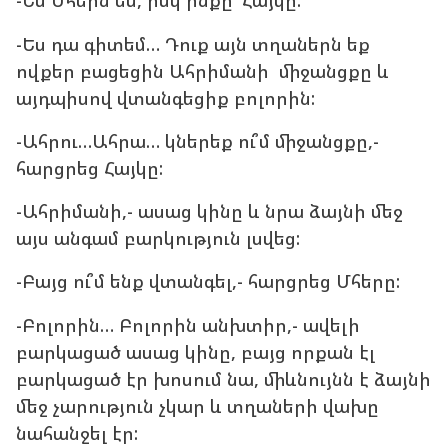
-Ես Մհերն եմ, իսկ ինքը՝ Հայկը:
-Ես դա գիտեմ… Դուք այն տղաներն եք
ովքեր բացեցին Ահրիմանի միջանցքը և
այդպիսով վտանգեցիք բոլորին:
-Ահրու…Ահրա… կներեք ու՞մ միջանցքը,-
հարցրեց Հայկը:
-Ահրիմանի,- ասաց կինը և նրա ձայնի մեջ
այս անգամ բարկություն լսվեց:
-Բայց ու՞մ ենք վտանգել,- հարցրեց Մհերը:
-Բոլորին… Բոլորին անխտիր,- ավելի
բարկացած ասաց կինը, բայց որքան էլ
բարկացած էր խոսում նա, միևնույնն է ձայնի
մեջ չարություն չկար և տղաների վախը
նահանջել էր: