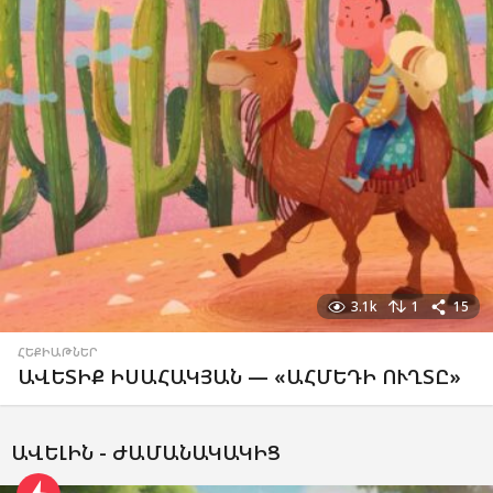
3.1k
1
15
ՀԵՔԻԱԹՆԵՐ
ԱՎԵՏԻՔ ԻՍԱՀԱԿՅԱՆ — «ԱՀՄԵԴԻ ՈՒՂՏԸ»
ԱՎԵԼԻՆ -
ԺԱՄԱՆԱԿԱԿԻՑ