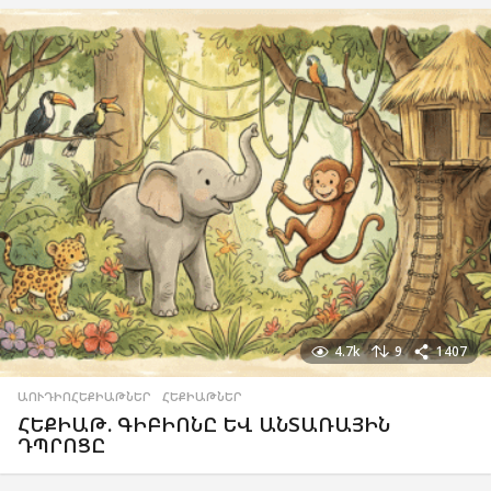
4.7k
9
1407
ԱՈՒԴԻՈՀԵՔԻԱԹՆԵՐ
,
ՀԵՔԻԱԹՆԵՐ
ՀԵՔԻԱԹ. ԳԻԲԻՈՆԸ ԵՎ ԱՆՏԱՌԱՅԻՆ
ԴՊՐՈՑԸ