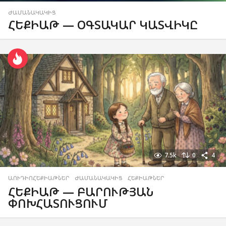
ԺԱՄԱՆԱԿԱԿԻՑ
ՀԵՔԻԱԹ — ՕԳՏԱԿԱՐ ԿԱՏՎԻԿԸ
7.5k
0
4
ԱՈՒԴԻՈՀԵՔԻԱԹՆԵՐ
,
ԺԱՄԱՆԱԿԱԿԻՑ
,
ՀԵՔԻԱԹՆԵՐ
ՀԵՔԻԱԹ — ԲԱՐՈՒԹՅԱՆ
ՓՈԽՀԱՏՈՒՑՈՒՄ