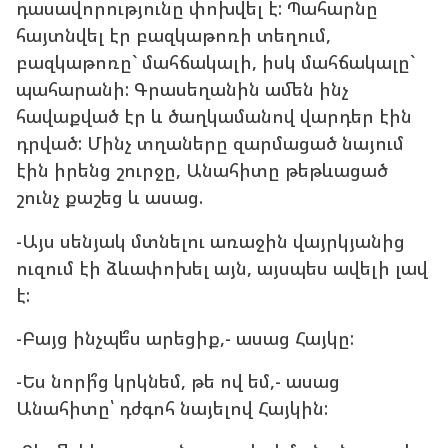
դասավորությունը փոխվել է: Պահարնը
հայտնվել էր բազկաթոռի տեղում,
բազկաթոռը` մահճակալի, իսկ մահճակալը`
պահարանի: Գրասեղանին ամեն ինչ
հավաքված էր և ծաղկամանով վարդեր էին
դրված: Մինչ տղաները զարմացած նայում
էին իրենց շուրջը, Անահիտը թեթևացած
շունչ քաշեց և ասաց.
-Այս սենյակ մտնելու առաջին վայրկյանից
ուզում էի ձևափոխել այն, այսպես ավելի լավ
է:
-Բայց ինչպե՞ս արեցիք,- ասաց Հայկը:
-Ես նորի՞ց կրկնեմ, թե ով եմ,- ասաց
Անահիտը՝ դժգոհ նայելով Հայկին: