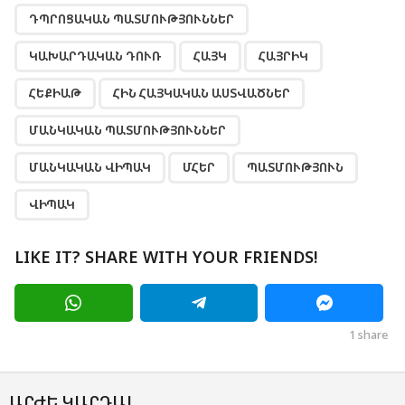
ԴՊՐՈՑԱԿԱՆ ՊԱՏՄՈՒԹՅՈՒՆՆԵՐ
ԿԱԽԱՐԴԱԿԱՆ ԴՈՒՌ
ՀԱՅԿ
ՀԱՅՐԻԿ
ՀԵՔԻԱԹ
ՀԻՆ ՀԱՅԿԱԿԱՆ ԱՍՏՎԱԾՆԵՐ
ՄԱՆԿԱԿԱՆ ՊԱՏՄՈՒԹՅՈՒՆՆԵՐ
ՄԱՆԿԱԿԱՆ ՎԻՊԱԿ
ՄՀԵՐ
ՊԱՏՄՈՒԹՅՈՒՆ
ՎԻՊԱԿ
LIKE IT? SHARE WITH YOUR FRIENDS!
1
share
ԱՐԺԵ ԿԱՐԴԱԼ