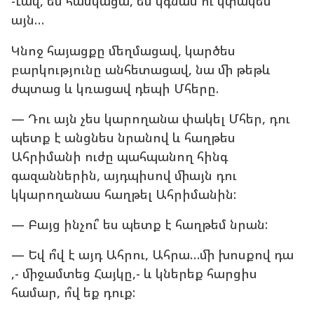
-Լավ, ես հասկացա, ես կգնամ ու կփակեմ
այն…
Կնոջ հայացքը մեղմացավ, կարծես
բարկությունը անհետացավ, նա մի թեթև
ժպտաց և կռացավ դեպի Մհերը.
— Դու այն չես կարողանա փակել Մհեր, դու
պետք է անցնես նրանով և հաղթես
Ահրիմանի ուժը պահպանող հինգ
գազաններին, այդպիսով միայն դու
կկարողանաս հաղթել Ահրիմանին:
— Բայց ինչու՞ ես պետք է հաղթեմ նրան:
— Եվ ո՞վ է այդ Ահրու, Ահրա…մի խոսքով դա
,- միջամտեց Հայկը,- և կներեք հարցիս
համար, ո՞վ եք դուք: