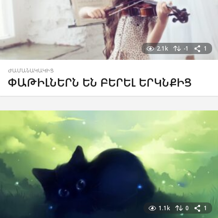
2.1k
-1
1
ԺԱՄԱՆԱԿԱԿԻՑ
ՓԱԹԻԼՆԵՐՆ ԵՆ ԲԵՐԵԼ ԵՐԿՆՔԻՑ
1.1k
0
1