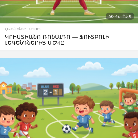
42
0
ՀԱՅՏՆԻՆԵՐ
,
ՍՊՈՐՏ
ԿՐԻՍՏԻԱՆՈ ՌՈՆԱԼԴՈ — ՖՈՒՏԲՈԼԻ
ԼԵԳԵՆԴՆԵՐԻՑ ՄԵԿԸ