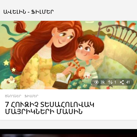
ԱՎԵԼԻՆ -
ՖԻԼՄԵՐ
3k
1
41
ԾՆՈՂՆԵՐ
,
ՖԻԼՄԵՐ
7 ՀՈՒԶԻՉ ՏԵՍԱՀՈԼՈՎԱԿ
ՄԱՅՐԻԿՆԵՐԻ ՄԱՍԻՆ