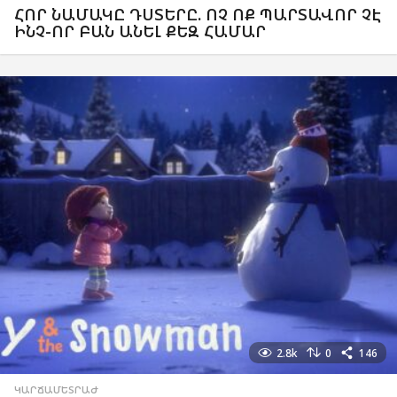
ՀՈՐ ՆԱՄԱԿԸ ԴՍՏԵՐԸ. ՈՉ ՈՔ ՊԱՐՏԱՎՈՐ ՉԷ
ԻՆՉ-ՈՐ ԲԱՆ ԱՆԵԼ ՔԵԶ ՀԱՄԱՐ
2.8k
0
146
ԿԱՐՃԱՄԵՏՐԱԺ