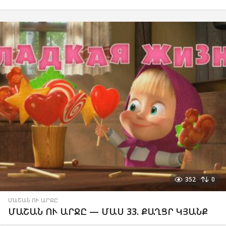
352
0
ՄԱՇԱՆ ՈՒ ԱՐՋԸ
ՄԱՇԱՆ ՈՒ ԱՐՋԸ — ՄԱՍ 33. ՔԱՂՑՐ ԿՅԱՆՔ