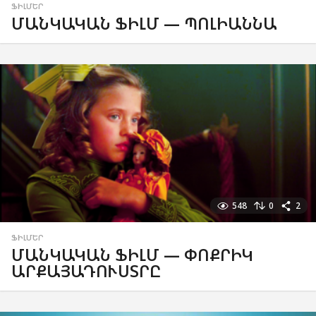
ՖԻԼՄԵՐ
ՄԱՆԿԱԿԱՆ ՖԻԼՄ — ՊՈԼԻԱՆՆԱ
548
0
2
ՖԻԼՄԵՐ
ՄԱՆԿԱԿԱՆ ՖԻԼՄ — ՓՈՔՐԻԿ
ԱՐՔԱՅԱԴՈՒՍՏՐԸ