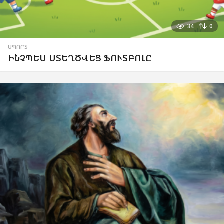
34
0
ՍՊՈՐՏ
ԻՆՉՊԵՍ ՍՏԵՂԾՎԵՑ ՖՈՒՏԲՈԼԸ