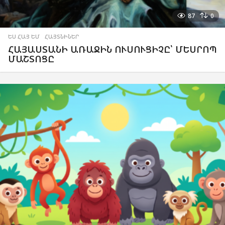
87
0
ԵՍ ՀԱՅ ԵՄ
,
ՀԱՅՏՆԻՆԵՐ
ՀԱՅԱՍՏԱՆԻ ԱՌԱՋԻՆ ՈՒՍՈՒՑԻՉԸ՝ ՄԵՍՐՈՊ
ՄԱՇՏՈՑԸ