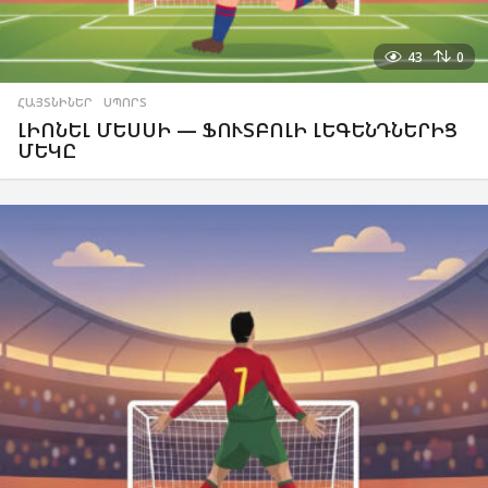
43
0
ՀԱՅՏՆԻՆԵՐ
,
ՍՊՈՐՏ
ԼԻՈՆԵԼ ՄԵՍՍԻ — ՖՈՒՏԲՈԼԻ ԼԵԳԵՆԴՆԵՐԻՑ
ՄԵԿԸ