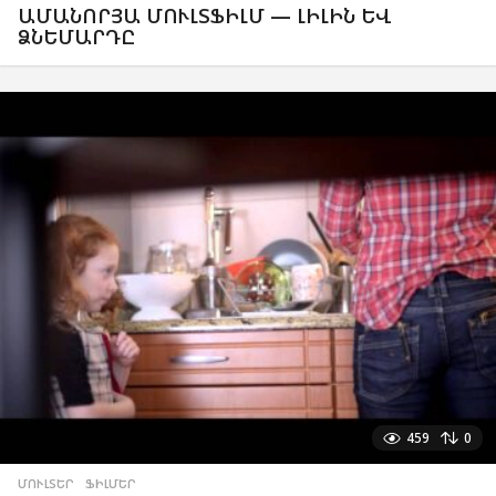
ԱՄԱՆՈՐՅԱ ՄՈՒԼՏՖԻԼՄ — ԼԻԼԻՆ ԵՎ
ՁՆԵՄԱՐԴԸ
459
0
ՄՈՒԼՏԵՐ
,
ՖԻԼՄԵՐ