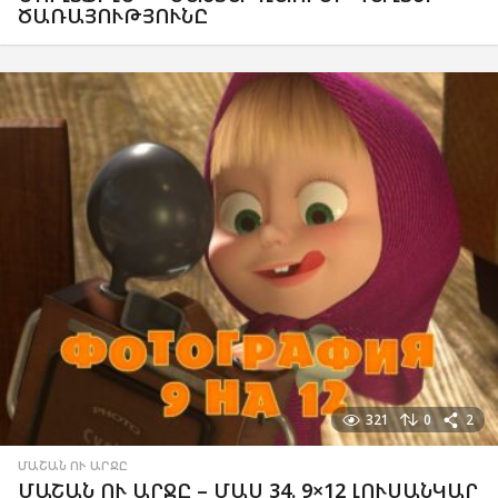
ԾԱՌԱՅՈՒԹՅՈՒՆԸ
321
0
2
ՄԱՇԱՆ ՈՒ ԱՐՋԸ
ՄԱՇԱՆ ՈՒ ԱՐՋԸ – ՄԱՍ 34. 9×12 ԼՈՒՍԱՆԿԱՐ