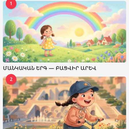
1
ՄԱՆԿԱԿԱՆ ԵՐԳ — ԲԱՑՎԻՐ ԱՐԵՎ
2