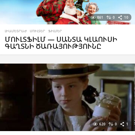
861
0
10
ԼԻԱՄԵՏՐԱԺ
,
ՄՈՒԼՏԵՐ
,
ՖԻԼՄԵՐ
ՄՈՒԼՏՖԻԼՄ — ՍԱՆՏԱ ԿԼԱՈՒՍԻ
ԳԱՂՏՆԻ ԾԱՌԱՅՈՒԹՅՈՒՆԸ
620
0
1