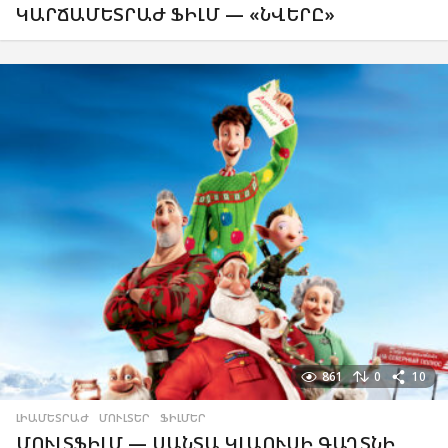
ԿԱՐՃԱՄԵՏՐԱԺ ՖԻԼՄ — «ՆՎԵՐԸ»
861
0
10
ԼԻԱՄԵՏՐԱԺ
,
ՄՈՒԼՏԵՐ
,
ՖԻԼՄԵՐ
ՄՈՒԼՏՖԻԼՄ — ՍԱՆՏԱ ԿԼԱՈՒՍԻ ԳԱՂՏՆԻ