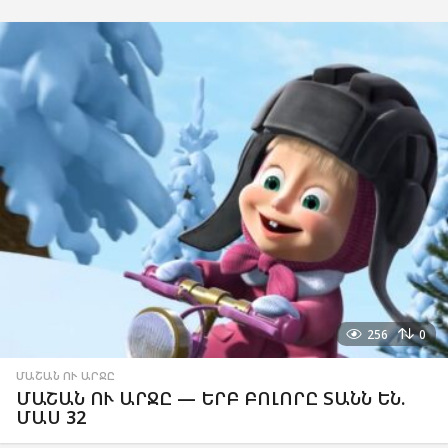
256
0
ՄԱՇԱՆ ՈՒ ԱՐՋԸ
ՄԱՇԱՆ ՈՒ ԱՐՋԸ — ԵՐԲ ԲՈԼՈՐԸ ՏԱՆՆ ԵՆ.
ՄԱՍ 32