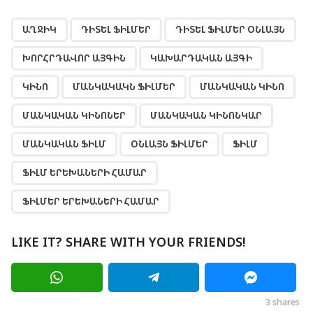
,
,
,
,
,
,
,
,
,
,
,
,
,
,
ԱՂՋԻԿ
ԴԻՏԵԼ ՖԻԼՄԵՐ
ԴԻՏԵԼ ՖԻԼՄԵՐ ՕՆԼԱՅՆ
ԽՈՐՀՐԴԱՎՈՐ ԱՅԳԻՆ
ԿԱԽԱՐԴԱԿԱՆ ԱՅԳԻ
ԿԻՆՈ
ՄԱՆԿԱԿԱԿՆ ՖԻԼՄԵՐ
ՄԱՆԿԱԿԱՆ ԿԻՆՈ
ՄԱՆԿԱԿԱՆ ԿԻՆՈՆԵՐ
ՄԱՆԿԱԿԱՆ ԿԻՆՈՆԿԱՐ
ՄԱՆԿԱԿԱՆ ՖԻԼՄ
ՕՆԼԱՅՆ ՖԻԼՄԵՐ
ՖԻԼՄ
ՖԻԼՄ ԵՐԵԽԱՆԵՐԻ ՀԱՄԱՐ
ՖԻԼՄԵՐ ԵՐԵԽԱՆԵՐԻ ՀԱՄԱՐ
LIKE IT? SHARE WITH YOUR FRIENDS!
3
shares