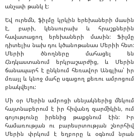
անչափ թանկ է:
Եվ ուրեմն, ֆիլմը կրկին երեխաների մասին
է, բարի, կենսուրախ և հրաշքներին
հավատացող երեխաների մասին: Ֆիլմը
դիտելիս նախ դու կծանոթանաս Մերիի հետ:
Մերիի ծնողները մահացել են
Հնդկաստանում երկրաշարժից, և Մերին
ճանապարհ է ընկնում հեռավոր Անգլիա՝ իր
մռայլ և կնոջ մահը սգացող քեռու ամրոցում
բնակվելու:
Մի օր Մերին ամրոցի սենյակներից մեկում
հայտնաբերում է իր հիվանդ զարմիկին, ում
գոյությունը իրենից թաքցնում էին: Իր
համառության ու բարեսրտության շնորհիվ
Մերին փրկում է եղբորը և օգնում նրան