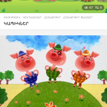
67
0
ԲՆՈՒԹՅՈՒՆ
,
ԿԵՆԴԱՆԻՆԵՐ
,
ՀԵՏԱՔՐՔԻՐ
,
ՀԵՏԱՔՐՔԻՐ ՓԱՍՏԵՐ
ԿԱՊԻԿՆԵՐ