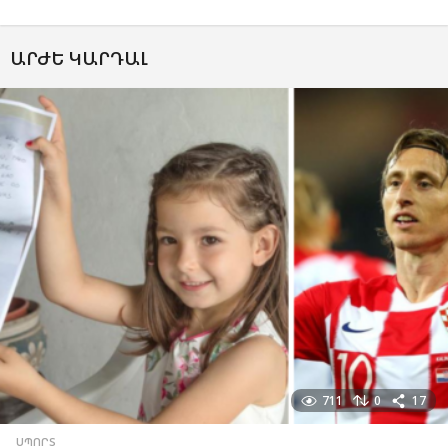
ԱՐԺԵ ԿԱՐԴԱԼ
711
0
17
ՍՊՈՐՏ