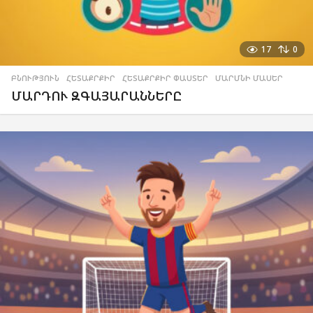
17
0
ԲՆՈՒԹՅՈՒՆ
,
ՀԵՏԱՔՐՔԻՐ
,
ՀԵՏԱՔՐՔԻՐ ՓԱՍՏԵՐ
,
ՄԱՐՄՆԻ ՄԱՍԵՐ
ՄԱՐԴՈՒ ԶԳԱՅԱՐԱՆՆԵՐԸ