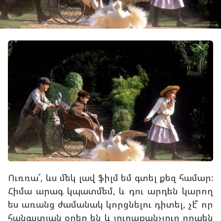
Ուռռա՜, ևս մեկ լավ ֆիլմ եմ գտել քեզ համար:
Հիմա արագ կպատմեմ, և դու արդեն կարող
ես առանց ժամանակ կորցնելու դիտել, չէ՞ որ
հանգստյան օրեր են և յուրաքանչյուր րոպեն