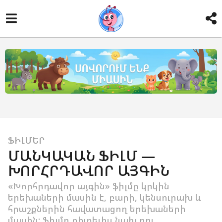
1
ՖԻԼՄԵՐ
ՄԱՆԿԱԿԱՆ ՖԻԼՄ —
2
ԽՈՐՀՐԴԱՎՈՐ ԱՅԳԻՆ
տ
ա
«Խորհրդավոր այգին» ֆիլմը կրկին
ր
երեխաների մասին է, բարի, կենսուրախ և
ի
հրաշքներին հավատացող երեխաների
մասին: Ֆիլմը դիտելիս նախ դու
a