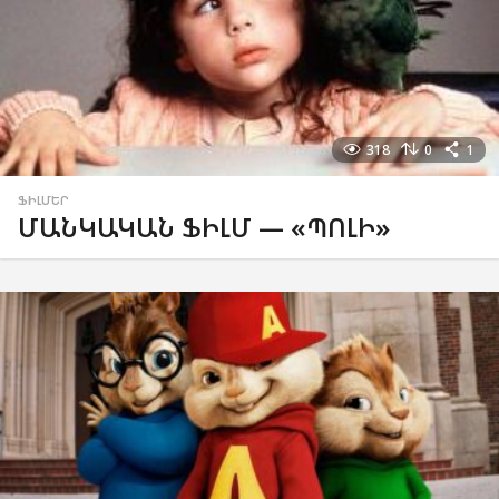
318
0
1
ՖԻԼՄԵՐ
ՄԱՆԿԱԿԱՆ ՖԻԼՄ — «ՊՈԼԻ»