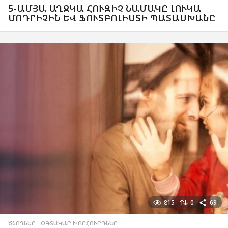
5-ԱՄՅԱ ԱՂՋԿԱ ՀՈՒԶԻՉ ՆԱՄԱԿԸ ԼՈՒԿԱ
ՄՈԴՐԻՉԻՆ ԵՎ ՖՈՒՏԲՈԼԻՍՏԻ ՊԱՏԱՍԽԱՆԸ
815
0
69
ԾՆՈՂՆԵՐ
,
ՕԳՏԱԿԱՐ ԽՈՐՀՈՒՐԴՆԵՐ