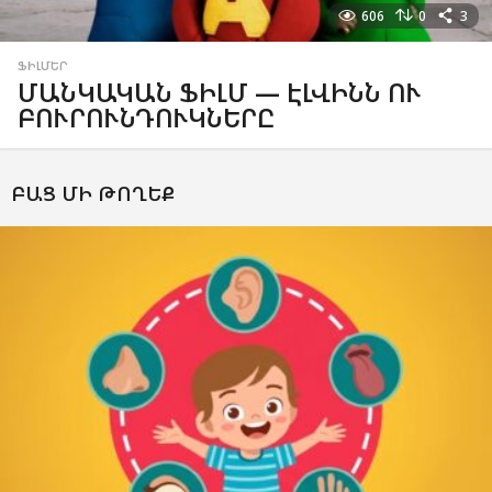
606
0
3
ՖԻԼՄԵՐ
ՄԱՆԿԱԿԱՆ ՖԻԼՄ — ԷԼՎԻՆՆ ՈՒ
ԲՈՒՐՈՒՆԴՈՒԿՆԵՐԸ
ԲԱՑ ՄԻ ԹՈՂԵՔ