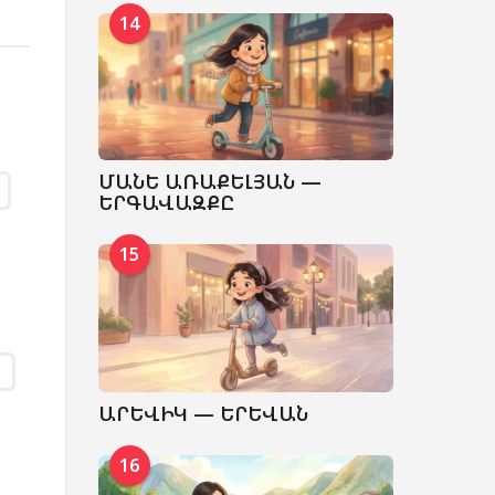
14
ՄԱՆԵ ԱՌԱՔԵԼՅԱՆ —
ԵՐԳԱՎԱԶՔԸ
15
ԱՐԵՎԻԿ — ԵՐԵՎԱՆ
16