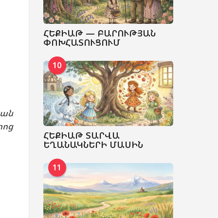
ՀԵՔԻԱԹ — ԲԱՐՈՒԹՅԱՆ
ՓՈԽՀԱՏՈՒՑՈՒՄ
10
կան
րոց
ՀԵՔԻԱԹ ՏԱՐՎԱ
ԵՂԱՆԱԿՆԵՐԻ ՄԱՍԻՆ
11