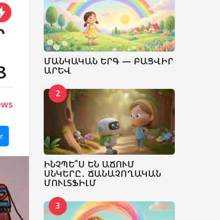
Ր
ՄԱՆԿԱԿԱՆ ԵՐԳ — ԲԱՑՎԻՐ
Ց
ԱՐԵՎ
2
ews
r
ԻՆՉՊԵ՞Ս ԵՆ ԱՃՈՒՄ
ՍՆԿԵՐԸ․ ՃԱՆԱՉՈՂԱԿԱՆ
ՄՈՒԼՏՖԻԼՄ
3