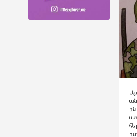
o
Այ
ան
ըն
ստ
հե
ու