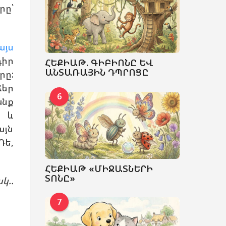
րը՝
այս
դիր
ՀԵՔԻԱԹ. ԳԻԲԻՈՆԸ ԵՎ
ԱՆՏԱՌԱՅԻՆ ԴՊՐՈՑԸ
րը:
ձեր
6
անք
Ռ և
այն
Դե,
ՀԵՔԻԱԹ «ՄԻՋԱՏՆԵՐԻ
ՏՈՆԸ»
կ..
7