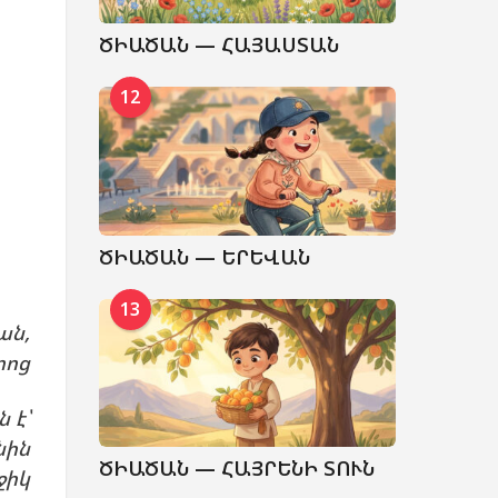
ԾԻԱԾԱՆ — ՀԱՅԱՍՏԱՆ
12
ԾԻԱԾԱՆ — ԵՐԵՎԱՆ
13
ան,
րոց
 է՝
նին
ԾԻԱԾԱՆ — ՀԱՅՐԵՆԻ ՏՈՒՆ
ջիկ