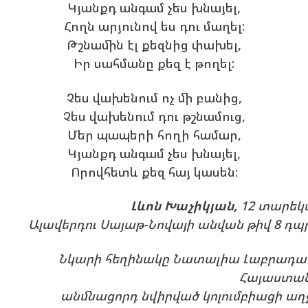
Կյանքդ անգամ չես խնայել,
Հողն արյունով ես դու մաղել:
Թշնամին էլ քեզնից փախել,
Իր սահմանը քեզ է թողել:
Չես վախենում ոչ մի բանից,
Չես վախենում դու թշնամուց,
Մեր պապերի հողի համար,
Կյանքդ անգամ չես խնայել,
Որովհետև քեզ հայ կասեն:
Լևոն Խաչիկյան,
12 տարեկ
Ալավերդու Սայաթ-Նովայի անվան թիվ 8 դպ
Նկարի հեղինակը Նատալիա Լաբրադան
Հայաստա
անմնացորդ նվիրված կոլումբիացի աղ