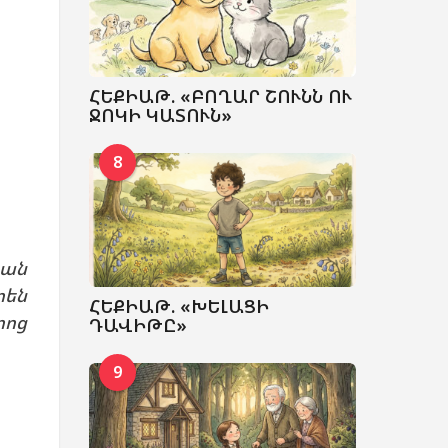
ՀԵՔԻԱԹ. «ԲՈՂԱՐ ՇՈՒՆՆ ՈՒ
ՋՈԿԻ ԿԱՏՈՒՆ»
8
կան
րեն
ՀԵՔԻԱԹ. «ԽԵԼԱՑԻ
րոց
ԴԱՎԻԹԸ»
9