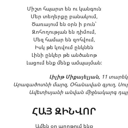
Միշտ հպարտ են ու կանգուն
Մեր տեղերքը բանակում,
Ծառայում են օրն ի բուն՝
Զոհողության են դիմում,
Մեզ համար են զոհվում,
Իսկ թե կռվում ընկնեն
Լինի ընկեր թե անծանոթ
Լացում ենք մենք ամպայման:
Լիլիթ Միքայելյան,
11 տարե
Արագածոտնի մարզ, Օհանավան գյուղ, Սու
Ավետիսյանի անվան միջնակարգ դպ
ՀԱՅ ԶԻՆՎՈՐ
Ամեն օր աղոթում ենք