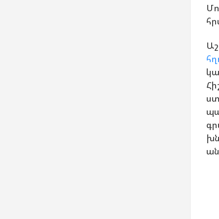
Մո
հր
Աշ
հղ
կա
Հի
ստ
պա
գր
խն
ան