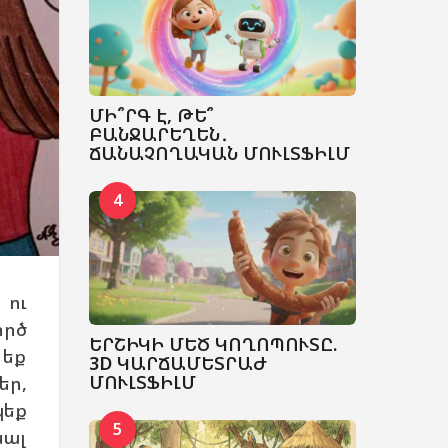
ՄԻ՞ՐԳ Է, ԹԵ՞
ԲԱՆՋԱՐԵՂԵՆ․
ՃԱՆԱՉՈՂԱԿԱՆ ՄՈՒԼՏՖԻԼՄ
4
 ու
ործ
ԵՐՇԻԿԻ ՄԵԾ ԿՈՂՈՊՈՒՏԸ.
 եք
3D ԿԱՐՃԱՄԵՏՐԱԺ
ՄՈՒԼՏՖԻԼՄ
եր,
պեք
5
նալ