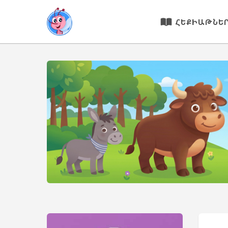
ՀԵՔԻԱԹՆԵ