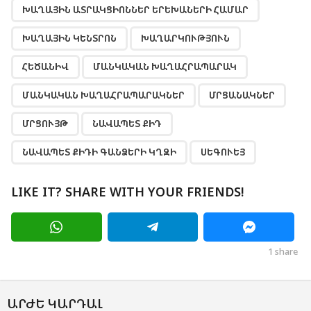
ԽԱՂԱՅԻՆ ԱՏՐԱԿՑԻՈՆՆԵՐ ԵՐԵԽԱՆԵՐԻ ՀԱՄԱՐ
ԽԱՂԱՅԻՆ ԿԵՆՏՐՈՆ
ԽԱՂԱՐԿՈՒԹՅՈՒՆ
ՀԵԾԱՆԻՎ
ՄԱՆԿԱԿԱՆ ԽԱՂԱՀՐԱՊԱՐԱԿ
ՄԱՆԿԱԿԱՆ ԽԱՂԱՀՐԱՊԱՐԱԿՆԵՐ
ՄՐՑԱՆԱԿՆԵՐ
ՄՐՑՈՒՅԹ
ՆԱՎԱՊԵՏ ՔԻԴ
ՆԱՎԱՊԵՏ ՔԻԴԻ ԳԱՆՁԵՐԻ ԿՂԶԻ
ՍԵԳՈՒԵՅ
LIKE IT? SHARE WITH YOUR FRIENDS!
1
share
ԱՐԺԵ ԿԱՐԴԱԼ