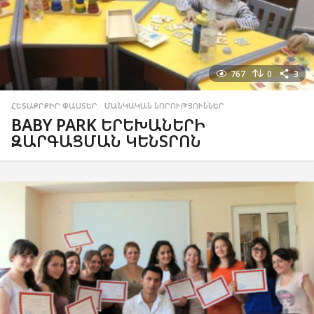
767
0
3
ՀԵՏԱՔՐՔԻՐ ՓԱՍՏԵՐ
,
ՄԱՆԿԱԿԱՆ ՆՈՐՈՒԹՅՈՒՆՆԵՐ
BABY PARK ԵՐԵԽԱՆԵՐԻ
ԶԱՐԳԱՑՄԱՆ ԿԵՆՏՐՈՆ