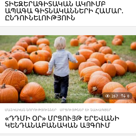
ՏԻԵԶԵՐԱԳԻՏԱԿԱՆ ԱԿՈՒՄԲ
ԱՊԱԳԱ ԳԻՏՆԱԿԱՆՆԵՐԻ ՀԱՄԱՐ.
ԸՆԴՈՒՆԵԼՈՒԹՅՈՒՆ
267
0
ՄԱՆԿԱԿԱՆ ՆՈՐՈՒԹՅՈՒՆՆԵՐ
,
ՄՐՑՈՒՅԹՆԵՐ ԵՒ ՆԱԽԱԳԾԵՐ
«ԴԴՄԻ ՕՐ» ՄՐՑՈՒՅԹ ԵՐԵՎԱՆԻ
ԿԵՆԴԱՆԱԲԱՆԱԿԱՆ ԱՅԳՈՒՄ