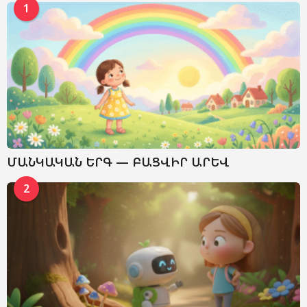
1
ՄԱՆԿԱԿԱՆ ԵՐԳ — ԲԱՑՎԻՐ ԱՐԵՎ
2