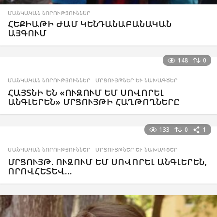
ՄԱՆԿԱԿԱՆ ՆՈՐՈՒԹՅՈՒՆՆԵՐ
ՀԵՔԻԱԹԻ ԺԱՄ ԿԵՆԴԱՆԱԲԱՆԱԿԱՆ
ԱՅԳՈՒՄ
148
0
ՄԱՆԿԱԿԱՆ ՆՈՐՈՒԹՅՈՒՆՆԵՐ
,
ՄՐՑՈՒՅԹՆԵՐ ԵՒ ՆԱԽԱԳԾԵՐ
ՀԱՅՏՆԻ ԵՆ «ՈՒԶՈՒՄ ԵՄ ՍՈՎՈՐԵԼ
ԱՆԳԼԵՐԵՆ» ՄՐՑՈՒՅԹԻ ՀԱՂԹՈՂՆԵՐԸ
133
0
1
ՄԱՆԿԱԿԱՆ ՆՈՐՈՒԹՅՈՒՆՆԵՐ
,
ՄՐՑՈՒՅԹՆԵՐ ԵՒ ՆԱԽԱԳԾԵՐ
ՄՐՑՈՒՅԹ. ՈՒԶՈՒՄ ԵՄ ՍՈՎՈՐԵԼ ԱՆԳԼԵՐԵՆ,
ՈՐՈՎՀԵՏԵՎ…