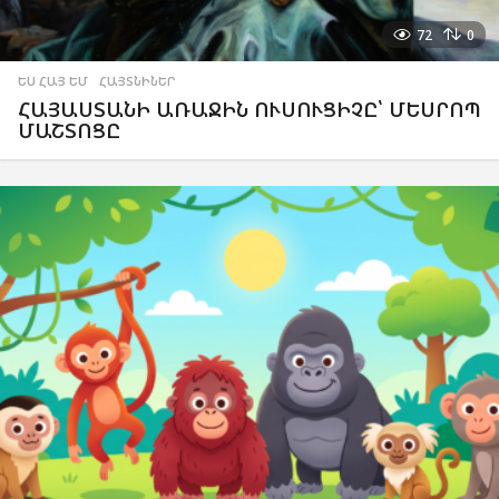
72
0
ԵՍ ՀԱՅ ԵՄ
,
ՀԱՅՏՆԻՆԵՐ
ՀԱՅԱՍՏԱՆԻ ԱՌԱՋԻՆ ՈՒՍՈՒՑԻՉԸ՝ ՄԵՍՐՈՊ
ՄԱՇՏՈՑԸ