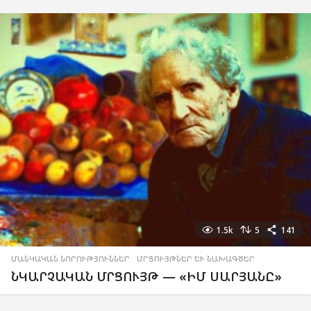
1.5k
5
141
ՄԱՆԿԱԿԱՆ ՆՈՐՈՒԹՅՈՒՆՆԵՐ
,
ՄՐՑՈՒՅԹՆԵՐ ԵՒ ՆԱԽԱԳԾԵՐ
ՆԿԱՐՉԱԿԱՆ ՄՐՑՈՒՅԹ — «ԻՄ ՍԱՐՅԱՆԸ»