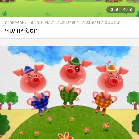
61
0
ԲՆՈՒԹՅՈՒՆ
,
ԿԵՆԴԱՆԻՆԵՐ
,
ՀԵՏԱՔՐՔԻՐ
,
ՀԵՏԱՔՐՔԻՐ ՓԱՍՏԵՐ
ԿԱՊԻԿՆԵՐ