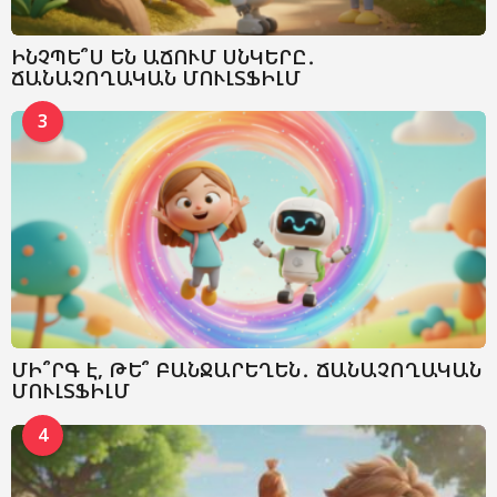
ԻՆՉՊԵ՞Ս ԵՆ ԱՃՈՒՄ ՍՆԿԵՐԸ․
ՃԱՆԱՉՈՂԱԿԱՆ ՄՈՒԼՏՖԻԼՄ
3
ՄԻ՞ՐԳ Է, ԹԵ՞ ԲԱՆՋԱՐԵՂԵՆ․ ՃԱՆԱՉՈՂԱԿԱՆ
ՄՈՒԼՏՖԻԼՄ
4