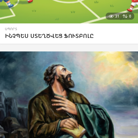
31
0
ՍՊՈՐՏ
ԻՆՉՊԵՍ ՍՏԵՂԾՎԵՑ ՖՈՒՏԲՈԼԸ