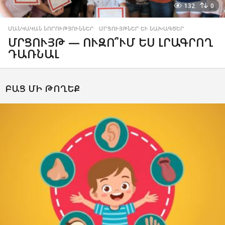
132
0
ՄԱՆԿԱԿԱՆ ՆՈՐՈՒԹՅՈՒՆՆԵՐ
,
ՄՐՑՈՒՅԹՆԵՐ ԵՒ ՆԱԽԱԳԾԵՐ
ՄՐՑՈՒՅԹ — ՈՒԶՈ՞ՒՄ ԵՍ ԼՐԱԳՐՈՂ
ԴԱՌՆԱԼ
ԲԱՑ ՄԻ ԹՈՂԵՔ