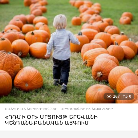
267
0
ՄԱՆԿԱԿԱՆ ՆՈՐՈՒԹՅՈՒՆՆԵՐ
,
ՄՐՑՈՒՅԹՆԵՐ ԵՒ ՆԱԽԱԳԾԵՐ
«ԴԴՄԻ ՕՐ» ՄՐՑՈՒՅԹ ԵՐԵՎԱՆԻ
ԿԵՆԴԱՆԱԲԱՆԱԿԱՆ ԱՅԳՈՒՄ