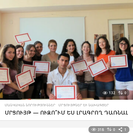
132
0
ՄԱՆԿԱԿԱՆ ՆՈՐՈՒԹՅՈՒՆՆԵՐ
,
ՄՐՑՈՒՅԹՆԵՐ ԵՒ ՆԱԽԱԳԾԵՐ
ՄՐՑՈՒՅԹ — ՈՒԶՈ՞ՒՄ ԵՍ ԼՐԱԳՐՈՂ ԴԱՌՆԱԼ
318
0
1