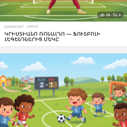
38
0
ՀԱՅՏՆԻՆԵՐ
,
ՍՊՈՐՏ
ԿՐԻՍՏԻԱՆՈ ՌՈՆԱԼԴՈ — ՖՈՒՏԲՈԼԻ
ԼԵԳԵՆԴՆԵՐԻՑ ՄԵԿԸ