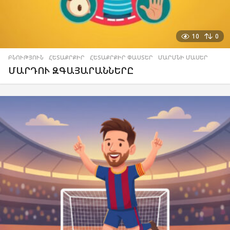
10
0
ԲՆՈՒԹՅՈՒՆ
,
ՀԵՏԱՔՐՔԻՐ
,
ՀԵՏԱՔՐՔԻՐ ՓԱՍՏԵՐ
,
ՄԱՐՄՆԻ ՄԱՍԵՐ
ՄԱՐԴՈՒ ԶԳԱՅԱՐԱՆՆԵՐԸ