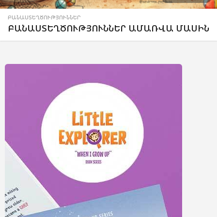
ԲԱՆԱՍՏԵՂԾՈՒԹՅՈՒՆՆԵՐ
ԲԱՆԱՍՏԵՂԾՈՒԹՅՈՒՆՆԵՐ ԱՄԱՌՎԱ ՄԱՍԻՆ