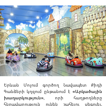
ր
ի
a
g
o
Երևան Մոլում գործող Նավապետ Քիդի
Գանձերի կղզում ընթանում է
«Արկածային
խաղարկություն»
, որի հաղթողները
հնրավարություն ունեն շահելու սեգուեյ,