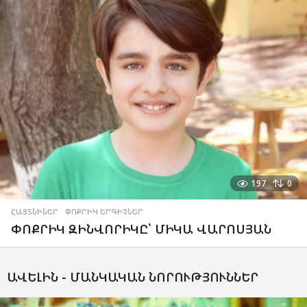
197
0
ՀԱՅՏՆԻՆԵՐ
,
ՓՈՔՐԻԿ ԵՐԳԻՉՆԵՐ
ՓՈՔՐԻԿ ԶԻՆՎՈՐԻԿԸ՝ ՄԻԿԱ ՎԱՐՈՍՅԱՆ
ԱՎԵԼԻՆ -
ՄԱՆԿԱԿԱՆ ՆՈՐՈՒԹՅՈՒՆՆԵՐ