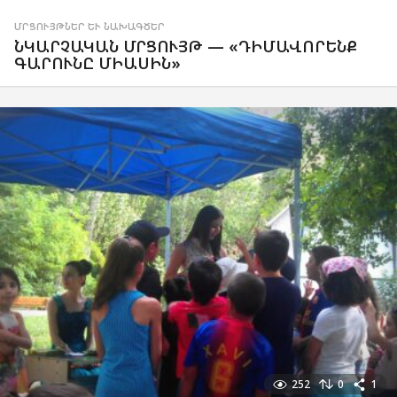
ՄՐՑՈՒՅԹՆԵՐ ԵՒ ՆԱԽԱԳԾԵՐ
ՆԿԱՐՉԱԿԱՆ ՄՐՑՈՒՅԹ — «ԴԻՄԱՎՈՐԵՆՔ
ԳԱՐՈՒՆԸ ՄԻԱՍԻՆ»
252
0
1