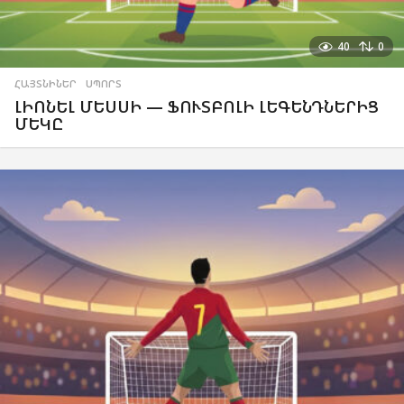
40
0
ՀԱՅՏՆԻՆԵՐ
,
ՍՊՈՐՏ
ԼԻՈՆԵԼ ՄԵՍՍԻ — ՖՈՒՏԲՈԼԻ ԼԵԳԵՆԴՆԵՐԻՑ
ՄԵԿԸ