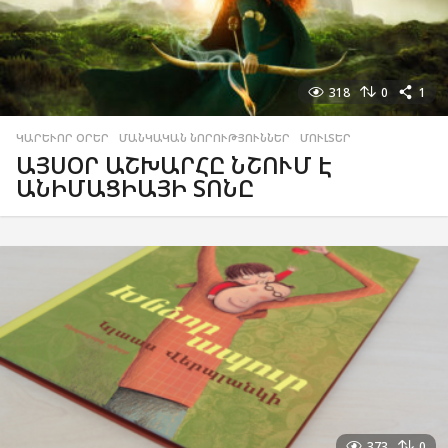
318
0
1
ԿԱՐԵՒՈՐ ՕՐԵՐ
,
ՄԱՆԿԱԿԱՆ ՆՈՐՈՒԹՅՈՒՆՆԵՐ
,
ՄՈՒԼՏԵՐ
ԱՅՍՕՐ ԱՇԽԱՐՀԸ ՆՇՈՒՄ Է
ԱՆԻՄԱՑԻԱՅԻ ՏՈՆԸ
373
0