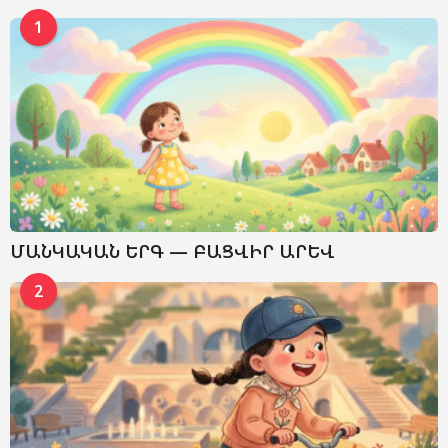
1
ՄԱՆԿԱԿԱՆ ԵՐԳ — ԲԱՑՎԻՐ ԱՐԵՎ
2