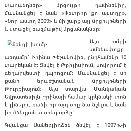
տաղանդներ» մրցույթի դափնեկիր,
մասնակցել է նաև «Փնտրիր քո աստղը»,
«Նոր աստղ 2009» և մի շարք այլ մրցույթների
և ստացել բազմաթիվ մրցանակներ:
Այս խմբի
ամենափոքր
անդամը` Իրինա Խեչանովին, ընդհամենը 10
տարեկան է: Ծնվել է Թբիլիսիում, սովորում է
գեղարվեստի դպրոցում: Մասնակցել է մի
քանի երաժշտական մրցույթների
Թուրքիայում: Այս տարվա
Մանկական
Եվրատեսիլն
Իրինայի համար կրկնակի տոն
է լինելու, քանի որ այդ օրը նա նշելու է նաև
իր ծննդյան տարեդարձը:
Գվանցա Սանեբլիդձեն ծնվել է 1997թ.-ի