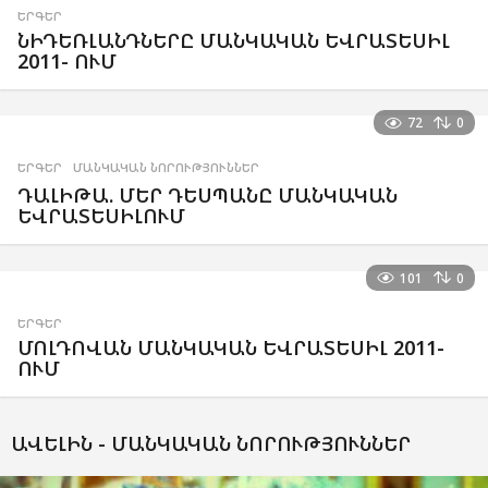
ԵՐԳԵՐ
ՆԻԴԵՌԼԱՆԴՆԵՐԸ ՄԱՆԿԱԿԱՆ ԵՎՐԱՏԵՍԻԼ
2011- ՈՒՄ
72
0
ԵՐԳԵՐ
,
ՄԱՆԿԱԿԱՆ ՆՈՐՈՒԹՅՈՒՆՆԵՐ
ԴԱԼԻԹԱ. ՄԵՐ ԴԵՍՊԱՆԸ ՄԱՆԿԱԿԱՆ
ԵՎՐԱՏԵՍԻԼՈՒՄ
101
0
ԵՐԳԵՐ
ՄՈԼԴՈՎԱՆ ՄԱՆԿԱԿԱՆ ԵՎՐԱՏԵՍԻԼ 2011-
ՈՒՄ
ԱՎԵԼԻՆ -
ՄԱՆԿԱԿԱՆ ՆՈՐՈՒԹՅՈՒՆՆԵՐ