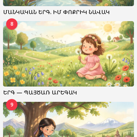
ՄԱՆԿԱԿԱՆ ԵՐԳ. ԻՄ ՓՈՔՐԻԿ ՆԱՎԱԿ
8
ԵՐԳ — ՊԱՅԾԱՌ ԱՐԵԳԱԿ
9