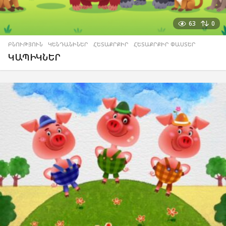
63
0
ԲՆՈՒԹՅՈՒՆ
,
ԿԵՆԴԱՆԻՆԵՐ
,
ՀԵՏԱՔՐՔԻՐ
,
ՀԵՏԱՔՐՔԻՐ ՓԱՍՏԵՐ
ԿԱՊԻԿՆԵՐ