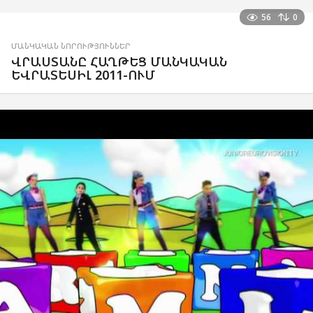
56
0
ՄԱՆԿԱԿԱՆ ՆՈՐՈՒԹՅՈՒՆՆԵՐ
ՎՐԱՍՏԱՆԸ ՀԱՂԹԵՑ ՄԱՆԿԱԿԱՆ
ԵՎՐԱՏԵՍԻԼ 2011-ՈՒՄ