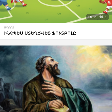
31
0
ՍՊՈՐՏ
ԻՆՉՊԵՍ ՍՏԵՂԾՎԵՑ ՖՈՒՏԲՈԼԸ