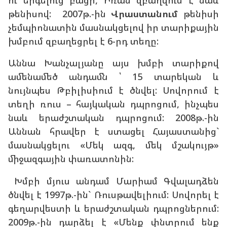
ու երգելուց բացի, Իռան զբաղվում է նաև
թենիսով: 2007թ.-ին
Վրաստանում
թենիսի
չեմպիոնատին մասնակցելով իր տարիքային
խմբում զբաղեցրել է 6-րդ տեղը:
Աննա Խանչալյանը այս խմբի տարիքով
ամենամեծ անդամն ՝ 15 տարեկան և
նույնպես Թբիլիսիում է ծնվել: Սովորում է
տեղի ռուս – հայկական դպրոցում, ինչպես
նաև երաժշտական դպրոցում: 2008թ.-ին
Աննան հրավեր է ստացել Հայաստանից`
մասնակցելու «Մեկ ազգ, մեկ մշակույթ»
միջազգային փառատոնին:
Խմբի մյուս անդամ Մարիամ Գվալադձեն
ծնվել է 1997թ.-ին` Ռուսթավելիում: Սովորել է
գեղարվեստի և երաժշտական դպրոցներում:
2009թ.-ին դարձել է «Մենք փնտրում ենք