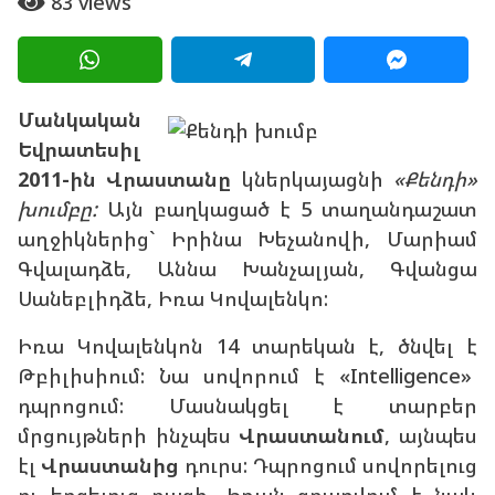
83
views
ա
g
ր
o
ի
a
1
g
4
Մանկական
o
տ
Եվրատեսիլ
ա
2011-ին
Վրաստանը
կներկայացնի
«Քենդի»
ր
խումբը:
Այն բաղկացած է 5 տաղանդաշատ
ի
աղջիկներից` Իրինա Խեչանովի, Մարիամ
a
Գվալադձե, Աննա Խանչալյան, Գվանցա
g
Սանեբլիդձե, Իռա Կովալենկո:
o
Իռա Կովալենկոն 14 տարեկան է, ծնվել է
Թբիլիսիում: Նա սովորում է «Intelligence»
դպրոցում: Մասնակցել է տարբեր
մրցույթների ինչպես
Վրաստանում
, այնպես
էլ
Վրաստանից
դուրս: Դպրոցում սովորելուց