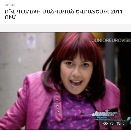
ԵՐԳԵՐ
Ո՞Վ ԿՀԱՂԹԻ ՄԱՆԿԱԿԱՆ ԵՎՐԱՏԵՍԻԼ 2011-
ՈՒՄ
78
0