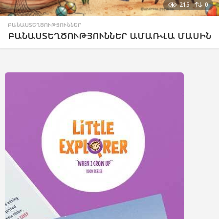
215
0
ԲԱՆԱՍՏԵՂԾՈՒԹՅՈՒՆՆԵՐ
ԲԱՆԱՍՏԵՂԾՈՒԹՅՈՒՆՆԵՐ ԱՄԱՌՎԱ ՄԱՍԻՆ