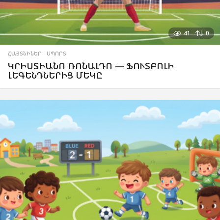
41
0
ՀԱՅՏՆԻՆԵՐ
,
ՍՊՈՐՏ
ԿՐԻՍՏԻԱՆՈ ՌՈՆԱԼԴՈ — ՖՈՒՏԲՈԼԻ
ԼԵԳԵՆԴՆԵՐԻՑ ՄԵԿԸ