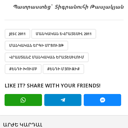
Պատրաստեց՝ Տիգրանուհի Թասլակյան
,
,
,
,
,
JESC 2011
ՄԱՆԿԱԿԱՆ ԵՎՐԱՏԵՍԻԼ 2011
ՄԱՆԿԱԿԱՆ ԵՐԳԻ ՄՐՑՈՒՅԹ
ՎՐԱՍՏԱՆԸ ՄԱՆԿԱԿԱՆ ԵՐԱՏԵՍԻԼՈՒՄ
ՔԵՆԴԻ ԽՈՒՄԲ
ՔԵՆԴԻ ՄՅՈՒԶԻՔ
LIKE IT? SHARE WITH YOUR FRIENDS!
ԱՐԺԵ ԿԱՐԴԱԼ