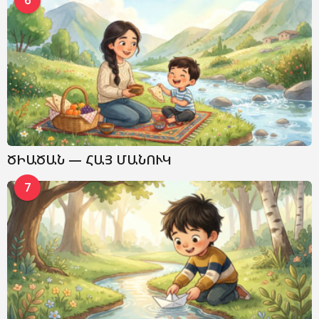
ԾԻԱԾԱՆ — ՀԱՅ ՄԱՆՈՒԿ
7