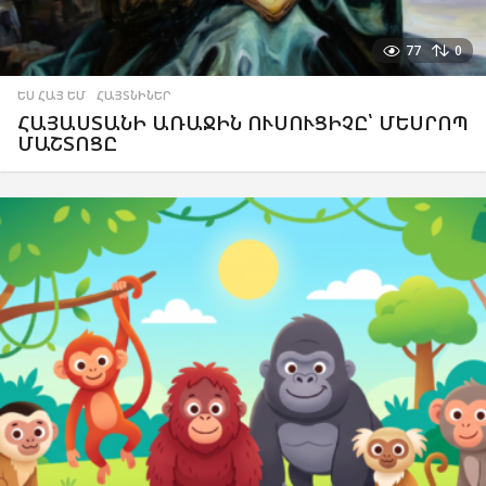
77
0
ԵՍ ՀԱՅ ԵՄ
,
ՀԱՅՏՆԻՆԵՐ
ՀԱՅԱՍՏԱՆԻ ԱՌԱՋԻՆ ՈՒՍՈՒՑԻՉԸ՝ ՄԵՍՐՈՊ
ՄԱՇՏՈՑԸ