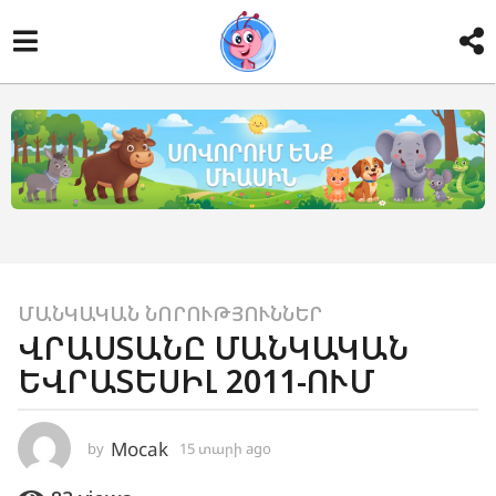
1
ՄԱՆԿԱԿԱՆ ՆՈՐՈՒԹՅՈՒՆՆԵՐ
ՎՐԱՍՏԱՆԸ ՄԱՆԿԱԿԱՆ
5
ԵՎՐԱՏԵՍԻԼ 2011-ՈՒՄ
տ
ա
ր
Mocak
by
15 տարի ago
1
ի
4
a
տ