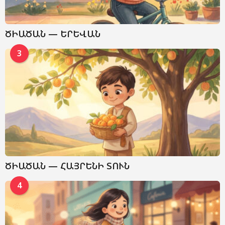
ԾԻԱԾԱՆ — ԵՐԵՎԱՆ
3
ԾԻԱԾԱՆ — ՀԱՅՐԵՆԻ ՏՈՒՆ
4