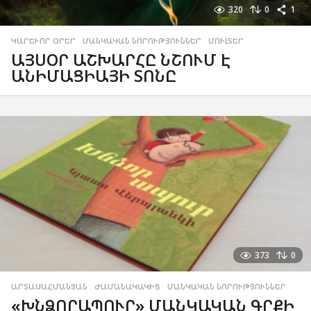
320
0
1
ԿԱՐԵՒՈՐ ՕՐԵՐ
,
ՄԱՆԿԱԿԱՆ ՆՈՐՈՒԹՅՈՒՆՆԵՐ
,
ՄՈՒԼՏԵՐ
ԱՅՍՕՐ ԱՇԽԱՐՀԸ ՆՇՈՒՄ Է
ԱՆԻՄԱՑԻԱՅԻ ՏՈՆԸ
373
0
ԱՐՏԱՍԱՀՄԱՆՅԱՆ
,
ԺԱՄԱՆԱԿԱԿԻՑ
,
ՄԱՆԿԱԿԱՆ ՆՈՐՈՒԹՅՈՒՆՆԵՐ
«ԽՆՁՈՐԱՊՈՒՐ» ՄԱՆԿԱԿԱՆ ԳՐՔԻ