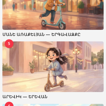
ՄԱՆԵ ԱՌԱՔԵԼՅԱՆ — ԵՐԳԱՎԱԶՔԸ
5
ԱՐԵՎԻԿ — ԵՐԵՎԱՆ
6