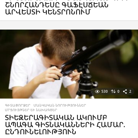
ՇՆՈՐՀԱՆԴԵՍԸ ԳԱՖԷՍՃԵԱՆ
ԱՐՎԵՍՏԻ ԿԵՆՏՐՈՆՈՒՄ
530
0
2
ԳԻՏԱՓՈՐՁԵՐ
,
ՄԱՆԿԱԿԱՆ ՆՈՐՈՒԹՅՈՒՆՆԵՐ
,
ՄՐՑՈՒՅԹՆԵՐ ԵՒ ՆԱԽԱԳԾԵՐ
ՏԻԵԶԵՐԱԳԻՏԱԿԱՆ ԱԿՈՒՄԲ
ԱՊԱԳԱ ԳԻՏՆԱԿԱՆՆԵՐԻ ՀԱՄԱՐ.
ԸՆԴՈՒՆԵԼՈՒԹՅՈՒՆ