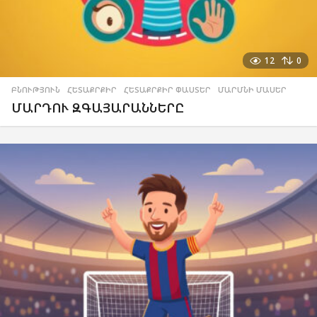
12
0
ԲՆՈՒԹՅՈՒՆ
,
ՀԵՏԱՔՐՔԻՐ
,
ՀԵՏԱՔՐՔԻՐ ՓԱՍՏԵՐ
,
ՄԱՐՄՆԻ ՄԱՍԵՐ
ՄԱՐԴՈՒ ԶԳԱՅԱՐԱՆՆԵՐԸ