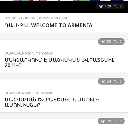
120
0
ԵՐԳԵՐ
,
ՀԱՅԵՐԵՆ
,
ՄԻՋՈՑԱՌՈՒՄՆԵՐ
ԴԱԼԻԹԱ. WELCOME TO ARMENIA
55
0
ՄԱՆԿԱԿԱՆ ՆՈՐՈՒԹՅՈՒՆՆԵՐ
ՄԵԿՆԱՐԿՈՒՄ Է ՄԱՆԿԱԿԱՆ ԵՎՐԱՏԵՍԻԼ
2011-Ը
54
0
ՄԱՆԿԱԿԱՆ ՆՈՐՈՒԹՅՈՒՆՆԵՐ
ՄԱՆԿԱԿԱՆ ԵՎՐԱՏԵՍԻԼ. ՄԱՄՈՒԼԻ
ԱՍՈՒԼԻՍՆԵՐ
78
0