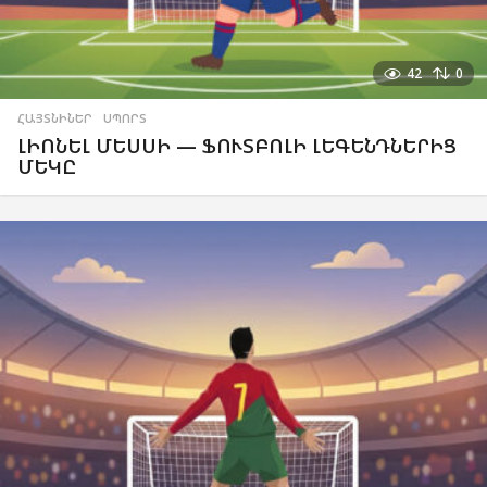
42
0
ՀԱՅՏՆԻՆԵՐ
,
ՍՊՈՐՏ
ԼԻՈՆԵԼ ՄԵՍՍԻ — ՖՈՒՏԲՈԼԻ ԼԵԳԵՆԴՆԵՐԻՑ
ՄԵԿԸ