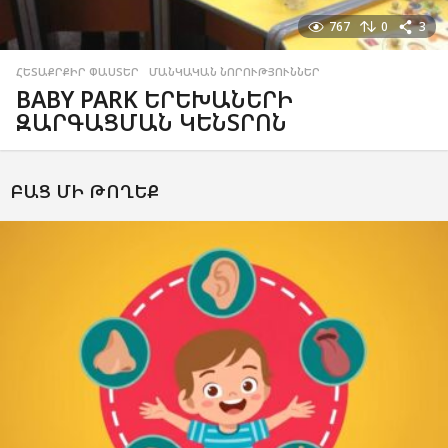
767
0
3
ՀԵՏԱՔՐՔԻՐ ՓԱՍՏԵՐ
,
ՄԱՆԿԱԿԱՆ ՆՈՐՈՒԹՅՈՒՆՆԵՐ
BABY PARK ԵՐԵԽԱՆԵՐԻ
ԶԱՐԳԱՑՄԱՆ ԿԵՆՏՐՈՆ
ԲԱՑ ՄԻ ԹՈՂԵՔ