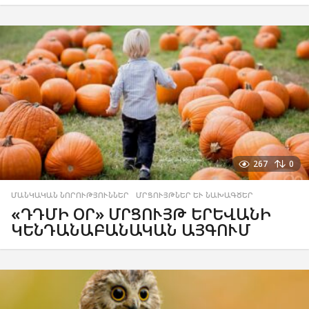
267
0
ՄԱՆԿԱԿԱՆ ՆՈՐՈՒԹՅՈՒՆՆԵՐ
,
ՄՐՑՈՒՅԹՆԵՐ ԵՒ ՆԱԽԱԳԾԵՐ
«ԴԴՄԻ ՕՐ» ՄՐՑՈՒՅԹ ԵՐԵՎԱՆԻ
ԿԵՆԴԱՆԱԲԱՆԱԿԱՆ ԱՅԳՈՒՄ