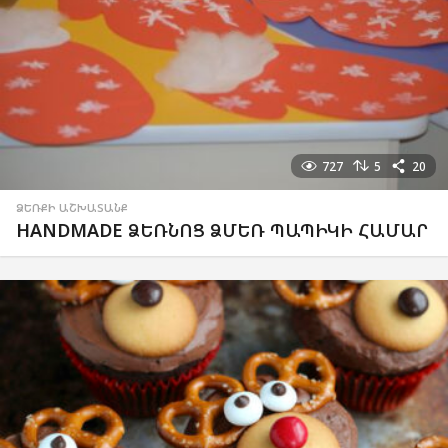
727
5
20
ՁԵՌՔԻ ԱՇԽԱՏԱՆՔ
HANDMADE ՁԵՌՆՈՑ ՁՄԵՌ ՊԱՊԻԿԻ ՀԱՄԱՐ