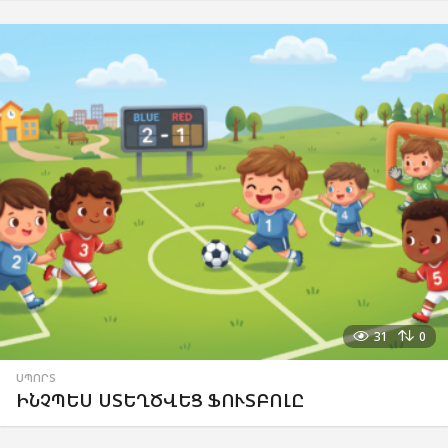
31
0
ՍՊՈՐՏ
ԻՆՉՊԵՍ ՍՏԵՂԾՎԵՑ ՖՈՒՏԲՈԼԸ