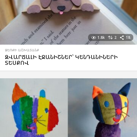
1.8k
2
18
ՁԵՌՔԻ ԱՇԽԱՏԱՆՔ
ԶՎԱՐՃԱԼԻ ԷՋԱՆԻՇՆԵՐ՝ ԿԵՆԴԱՆԻՆԵՐԻ
ՏԵՍՔՈՎ