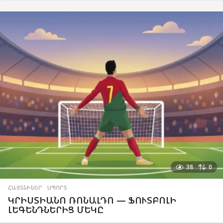
38
0
ՀԱՅՏՆԻՆԵՐ
,
ՍՊՈՐՏ
ԿՐԻՍՏԻԱՆՈ ՌՈՆԱԼԴՈ — ՖՈՒՏԲՈԼԻ
ԼԵԳԵՆԴՆԵՐԻՑ ՄԵԿԸ