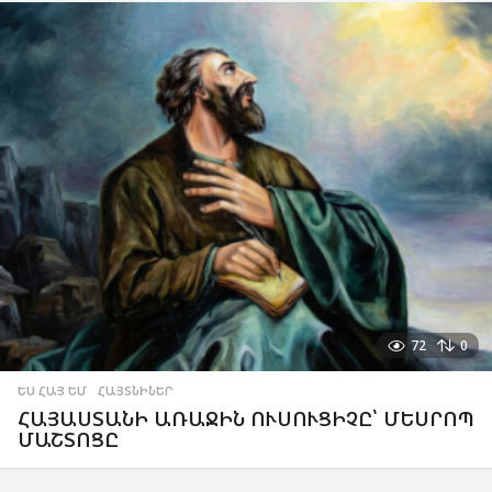
72
0
ԵՍ ՀԱՅ ԵՄ
,
ՀԱՅՏՆԻՆԵՐ
ՀԱՅԱՍՏԱՆԻ ԱՌԱՋԻՆ ՈՒՍՈՒՑԻՉԸ՝ ՄԵՍՐՈՊ
ՄԱՇՏՈՑԸ