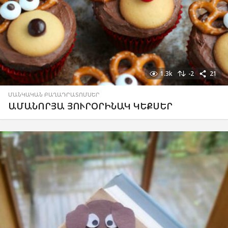
1.3k
-2
21
ՄԱՆԿԱԿԱՆ ԲԱՂԱԴՐԱՏՈՄՍԵՐ
ԱՄԱՆՈՐՅԱ ՅՈՒՐՕՐԻՆԱԿ ԿԵՔՍԵՐ