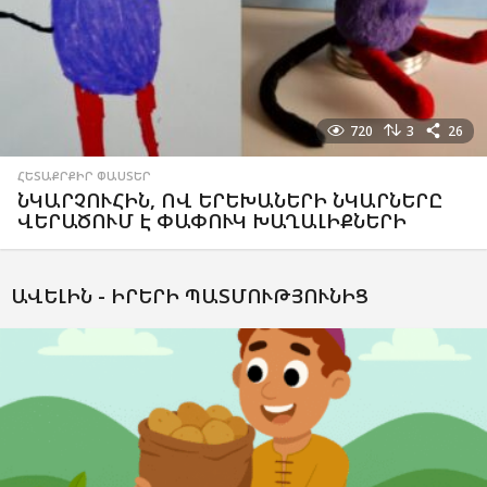
720
3
26
ՀԵՏԱՔՐՔԻՐ ՓԱՍՏԵՐ
ՆԿԱՐՉՈՒՀԻՆ, ՈՎ ԵՐԵԽԱՆԵՐԻ ՆԿԱՐՆԵՐԸ
ՎԵՐԱԾՈՒՄ Է ՓԱՓՈՒԿ ԽԱՂԱԼԻՔՆԵՐԻ
ԱՎԵԼԻՆ -
ԻՐԵՐԻ ՊԱՏՄՈՒԹՅՈՒՆԻՑ