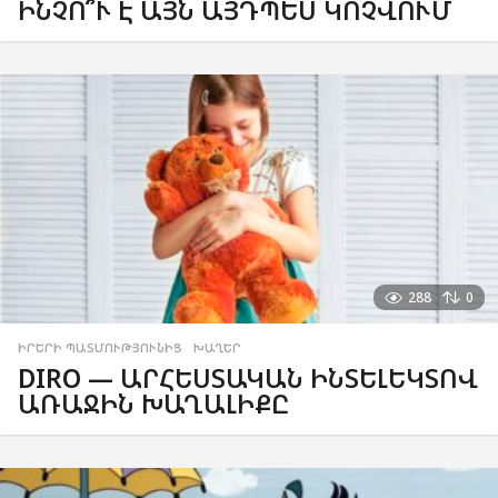
ԻՆՉՈ՞Ւ Է ԱՅՆ ԱՅԴՊԵՍ ԿՈՉՎՈՒՄ
288
0
ԻՐԵՐԻ ՊԱՏՄՈՒԹՅՈՒՆԻՑ
,
ԽԱՂԵՐ
DIRO — ԱՐՀԵՍՏԱԿԱՆ ԻՆՏԵԼԵԿՏՈՎ
ԱՌԱՋԻՆ ԽԱՂԱԼԻՔԸ