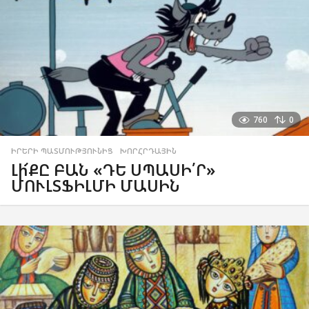
760
0
ԻՐԵՐԻ ՊԱՏՄՈՒԹՅՈՒՆԻՑ
,
ԽՈՐՀՐԴԱՅԻՆ
Լի՜ՔԸ ԲԱՆ «ԴԵ ՍՊԱՍԻ՛Ր»
ՄՈՒԼՏՖԻԼՄԻ ՄԱՍԻՆ