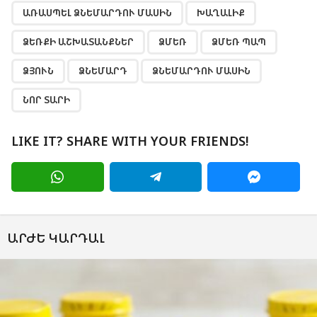
ԱՌԱՍՊԵԼ ՁՆԵՄԱՐԴՈՒ ՄԱՍԻՆ
ԽԱՂԱԼԻՔ
ՁԵՌՔԻ ԱՇԽԱՏԱՆՔՆԵՐ
ՁՄԵՌ
ՁՄԵՌ ՊԱՊ
ՁՅՈՒՆ
ՁՆԵՄԱՐԴ
ՁՆԵՄԱՐԴՈՒ ՄԱՍԻՆ
ՆՈՐ ՏԱՐԻ
LIKE IT? SHARE WITH YOUR FRIENDS!
ԱՐԺԵ ԿԱՐԴԱԼ