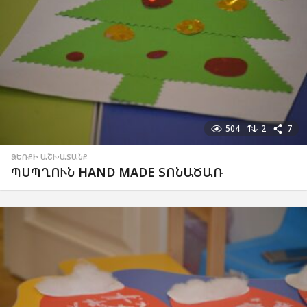
504
2
7
ՁԵՌՔԻ ԱՇԽԱՏԱՆՔ
ՊՍՊՂՈՒՆ HAND MADE ՏՈՆԱԾԱՌ