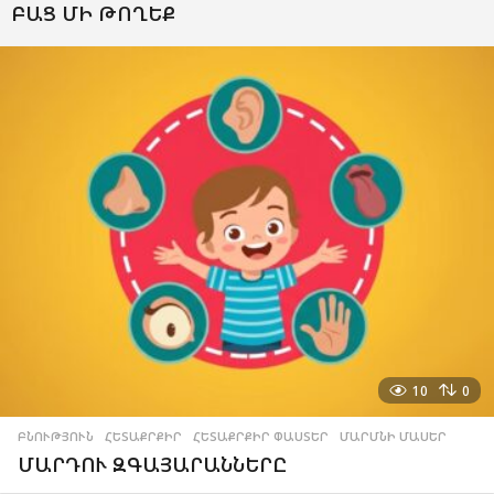
ԲԱՑ ՄԻ ԹՈՂԵՔ
10
0
ԲՆՈՒԹՅՈՒՆ
,
ՀԵՏԱՔՐՔԻՐ
,
ՀԵՏԱՔՐՔԻՐ ՓԱՍՏԵՐ
,
ՄԱՐՄՆԻ ՄԱՍԵՐ
ՄԱՐԴՈՒ ԶԳԱՅԱՐԱՆՆԵՐԸ