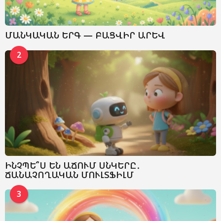
ՄԱՆԿԱԿԱՆ ԵՐԳ — ԲԱՑՎԻՐ ԱՐԵՎ
2
ԻՆՉՊԵ՞Ս ԵՆ ԱՃՈՒՄ ՍՆԿԵՐԸ․
ՃԱՆԱՉՈՂԱԿԱՆ ՄՈՒԼՏՖԻԼՄ
3