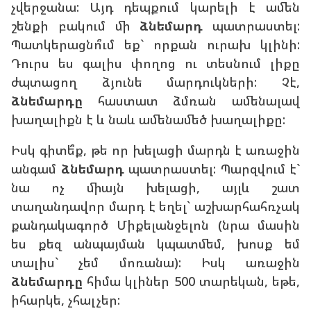
չվերջանա: Այդ դեպքում կարելի է ամեն
շենքի բակում մի
ձնեմարդ
պատրաստել:
Պատկերացնո՞ւմ եք` որքան ուրախ կլինի:
Դուրս ես գալիս փողոց ու տեսնում լիքը
ժպտացող ձյունե մարդուկների: Չէ,
ձնեմարդը
հաստատ ձմռան ամենալավ
խաղալիքն է և նաև ամենամեծ խաղալիքը:
Իսկ գիտե՞ք, թե որ խելացի մարդն է առաջին
անգամ
ձնեմարդ
պատրաստել: Պարզվում է`
նա ոչ միայն խելացի, այլև շատ
տաղանդավոր մարդ է եղել` աշխարհահռչակ
քանդակագործ Միքելանջելոն (նրա մասին
ես քեզ անպայման կպատմեմ, խոսք եմ
տալիս` չեմ մոռանա): Իսկ առաջին
ձնեմարդը
հիմա կլիներ 500 տարեկան, եթե,
իհարկե, չհալչեր: