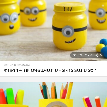
826
-1
5
ՁԵՌՔԻ ԱՇԽԱՏԱՆՔ
ՓՈՔՐԻԿ ՈՒ ՕԳՏԱԿԱՐ ՄԻՆԻՈՆ ՏԱՐԱՆԵՐ