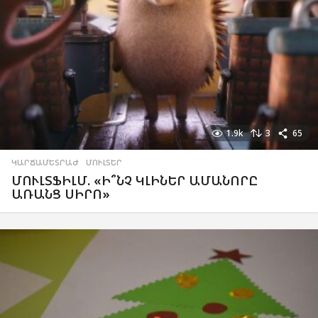
1.9k
3
65
ԿԱՐՃԱՄԵՏՐԱԺ
,
ՄՈՒԼՏԵՐ
ՄՈՒԼՏՖԻԼՄ. «Ի՞ՆՉ ԿԼԻՆԵՐ ԱՄԱՆՈՐԸ
ԱՌԱՆՑ ՍԻՐՈ»