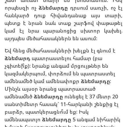
շատ առատ տարի են խոստանում: Իսկ
որպեսզի ոչ
ձնեմարդը
դրսում սառչի, ոչ էլ
հանկարծ դուք հիվանդանաք այս տարի,
պետք է նրան նաև տաք շարֆով փաթաթել
կամ էլ նրա պարանոցից սխտոր կախել.
այդպես մեծահասակներն են ասում:
Եվ հենց մեծահասակների խելքն էլ գնում է
ձնեմարդ
պատրաստելու համար (բա
չգիտեի՞ք): Նրանք անգամ մրցույթներ են
կազմակերպում, փորձում են պատրաստել
ամենամեծ կամ ամենափոքր
ձնեմարդը
:
Մինչև այսօր նրանց պատրաստած
ամենամեծ
ձնեմարդը
ունեցել է 37 մետր 20
սանտիմետր հասակ` 11-հարկանի շենքից էլ
բարձր, պատկերացնո՞ւմ եք: Իսկ
ամենապստլո
ձնեմարդը
5 անգամ նիհարիկ