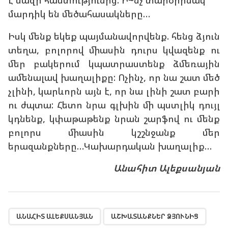
է մազի հաստությունից: Ի~նչ տարօրինակ
մարդիկ են մեծահասակները…
Իսկ մենք եկեք պայմանավորվենք. հենց ձյուն
տեղա, բոլորով միասին դուրս կվազենք ու
մեր բակերում կպատրաստենք ձմեռային
ամենալավ խաղալիքը: Ոչինչ, որ նա շատ մեծ
չլինի, կարևորն այն է, որ նա լինի շատ բարի
ու ժպտա: Հետո նրա գլխին մի պստլիկ դույլ
կդնենք, կփաթաթենք նրան շարֆով ու մենք
բոլորս միասին կշշնջանք մեր
երազանքները…Կախարդական խաղալիք…
Անահիտ Ալեքսանյան
,
,
,
,
,
,
,
,
,
,
ԱՆԱՀԻՏ ԱԼԵՔՍԱՆՅԱՆ
ԱՇԽԱՏԱՆՔՆԵՐ ՁՅՈՒՆԻՑ