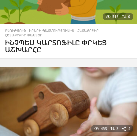
516
0
ԲՆՈՒԹՅՈՒՆ
,
ԻՐԵՐԻ ՊԱՏՄՈՒԹՅՈՒՆԻՑ
,
ՀԵՏԱՔՐՔԻՐ
,
ՀԵՏԱՔՐՔԻՐ ՓԱՍՏԵՐ
ԻՆՉՊԵՍ ԿԱՐՏՈՖԻԼԸ ՓՐԿԵՑ
ԱՇԽԱՐՀԸ
453
3
4