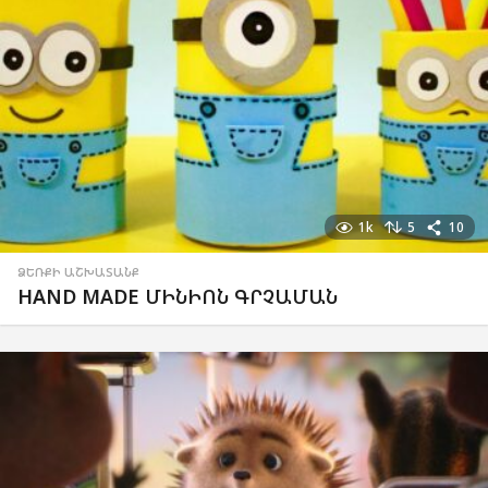
1k
5
10
ՁԵՌՔԻ ԱՇԽԱՏԱՆՔ
HAND MADE ՄԻՆԻՈՆ ԳՐՉԱՄԱՆ