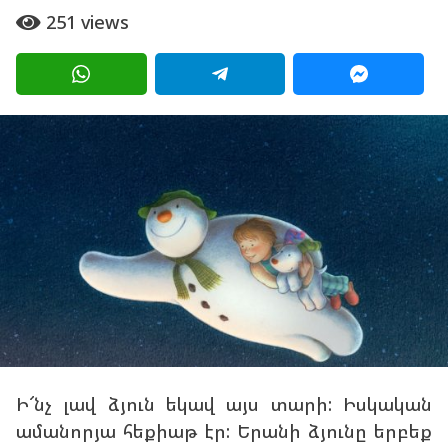
տ
251
views
g
ա
o
ր
ի
1
a
0
g
տ
o
ա
ր
ի
a
g
o
Ի՜նչ լավ ձյուն եկավ այս տարի: Իսկական
ամանորյա հեքիաթ էր: Երանի ձյունը երբեք