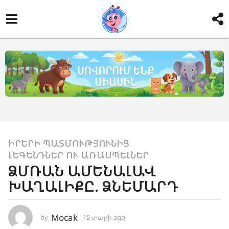
ԻՐԵՐԻ ՊԱՏՄՈՒԹՅՈՒՆԻՑ
,
1
ԼԵԳԵՆԴՆԵՐ ՈՒ ԱՌԱՍՊԵԼՆԵՐ
5
ՁՄՌԱՆ ԱՄԵՆԱԼԱՎ
տ
ԽԱՂԱԼԻՔԸ. ՁՆԵՄԱՐԴ
ա
ր
ի
Mocak
by
15 տարի ago
1
a
0