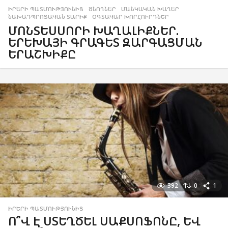
ԻՐԵՐԻ ՊԱՏՄՈՒԹՅՈՒՆԻՑ
,
ԾՆՈՂՆԵՐ
,
ՄԱՆԿԱԿԱՆ ԽԱՂԵՐ
,
ՆԱԽԱԴՊՐՈՑԱԿԱՆ ՏԱՐԻՔ
,
ՕԳՏԱԿԱՐ ԽՈՐՀՈՒՐԴՆԵՐ
ՄՈՆՏԵՍՍՈՐԻ ԽԱՂԱԼԻՔՆԵՐ.
ԵՐԵԽԱՅԻ ԳՐԱԳԵՏ ԶԱՐԳԱՑՄԱՆ
ԵՐԱՇԽԻՔԸ
392
0
1
ԻՐԵՐԻ ՊԱՏՄՈՒԹՅՈՒՆԻՑ
Ո՞Վ Է ՍՏԵՂԾԵԼ ՍԱՔՍՈՖՈՆԸ, ԵՎ