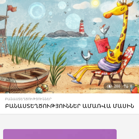
200
0
ԲԱՆԱՍՏԵՂԾՈՒԹՅՈՒՆՆԵՐ
ԲԱՆԱՍՏԵՂԾՈՒԹՅՈՒՆՆԵՐ ԱՄԱՌՎԱ ՄԱՍԻՆ