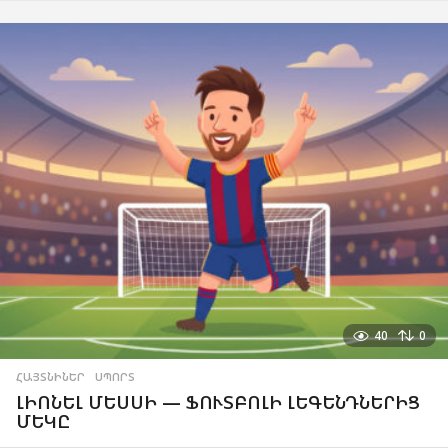
40
0
ՀԱՅՏՆԻՆԵՐ
,
ՍՊՈՐՏ
ԼԻՈՆԵԼ ՄԵՍՍԻ — ՖՈՒՏԲՈԼԻ ԼԵԳԵՆԴՆԵՐԻՑ
ՄԵԿԸ