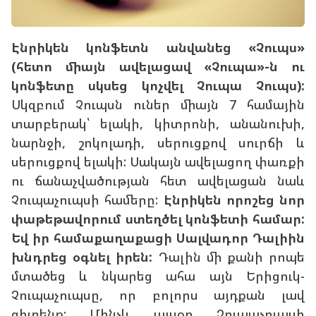
Էնրիկեն կոնֆետն անվանեց «Չուպս»
(հետո միայն ավելացավ «Չուպա»-ն ու
կոնֆետը սկսեց կոչվել Չուպա Չուպս):
Սկզբում Չուպսն ուներ միայն 7 համային
տարբերակ՝ ելակի, կիտրոնի, անանուխի,
նարնջի, շոկոլադի, սերուցքով սուրճի և
սերուցքով ելակի: Սակայն ավելացող փառքի
ու ճանաչվածության հետ ավելացան նաև
Չուպաչուպսի համերը:
Էնրիկեն որոշեց նոր
փաթեթավորում ստեղծել կոնֆետի համար:
Եվ իր համաքաղաքացի Սալվադոր Դալիին
խնդրեց օգնել իրեն:
Դալին մի քանի րոպե
մտածեց և նկարեց ահա այն Երիցուկ-
Չուպաչուպսը, որ բոլորս այդքան լավ
գիտենք: Մինչև այսօր Չուպաչուպսի