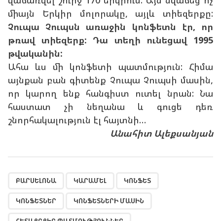
վաճառվել շուրջ 170 երկրում: Այն նվաճեց ոչ
միայն Երկիր մոլորակը, այլև տիեզերքը:
Չուպա Չուպսն առաջին կոնֆետն էր, որ
թռավ տիեզերք: Դա տեղի ունեցավ 1995
թվականին:
Ահա ևս մի կոնֆետի պատմություն: Հիմա
այնքան բան գիտենք Չուպա Չուպսի մասին,
որ կարող ենք հանգիստ ուտել նրան: Նա
հաստատ չի նեղանա և գուցե դեռ
շնորհակալություն էլ հայտնի…
Անահիտ Ալեքսանյան
,
,
,
,
,
,
,
,
,
,
,
,
ԲԱՐՍԵԼՈՆԱ
ԿԱՐԱՄԵԼ
ԿՈՆՖԵՏ
ԿՈՆՖԵՏՆԵՐ
ԿՈՆՖԵՏՆԵՐԻ ՄԱՍԻՆ
ՀԵՏԱՔՐՔԻՐ ՊԱՏՄՈՒԹՅՈՒՆՆԵՐ