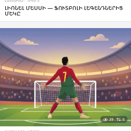
ՀԱՅՏՆԻՆԵՐ
,
ՍՊՈՐՏ
ԼԻՈՆԵԼ ՄԵՍՍԻ — ՖՈՒՏԲՈԼԻ ԼԵԳԵՆԴՆԵՐԻՑ
ՄԵԿԸ
39
0