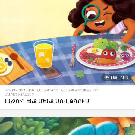
186
0
ԱՌՈՂՋՈՒԹՅՈՒՆ
,
ՀԵՏԱՔՐՔԻՐ
,
ՀԵՏԱՔՐՔԻՐ ՓԱՍՏԵՐ
,
ՄԱՐՄՆԻ ՄԱՍԵՐ
ԻՆՉՈՒ՞ ԵՆՔ ՄԵՆՔ ՍՈՎ ԶԳՈՒՄ