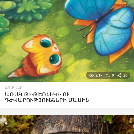
2.1k
0
20
ԱՌԱԿՆԵՐ
ԱՌԱԿ ԹԻԹԵՌՆԻԿԻ ՈՒ
ԴԺՎԱՐՈՒԹՅՈՒՆՆԵՐԻ ՄԱՍԻՆ