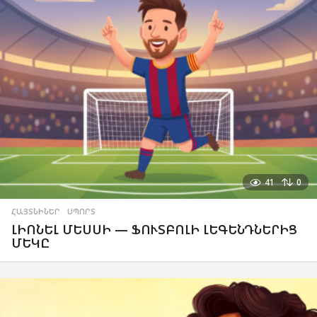
41
0
ՀԱՅՏՆԻՆԵՐ
,
ՍՊՈՐՏ
ԼԻՈՆԵԼ ՄԵՍՍԻ — ՖՈՒՏԲՈԼԻ ԼԵԳԵՆԴՆԵՐԻՑ
ՄԵԿԸ