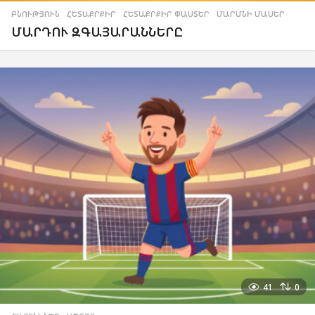
ԲՆՈՒԹՅՈՒՆ
,
ՀԵՏԱՔՐՔԻՐ
,
ՀԵՏԱՔՐՔԻՐ ՓԱՍՏԵՐ
,
ՄԱՐՄՆԻ ՄԱՍԵՐ
ՄԱՐԴՈՒ ԶԳԱՅԱՐԱՆՆԵՐԸ
41
0