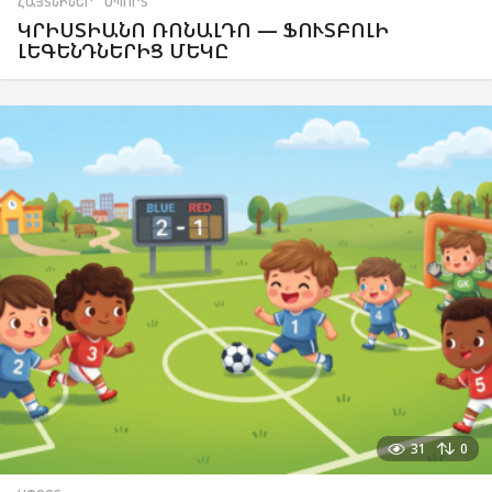
ՀԱՅՏՆԻՆԵՐ
,
ՍՊՈՐՏ
ԿՐԻՍՏԻԱՆՈ ՌՈՆԱԼԴՈ — ՖՈՒՏԲՈԼԻ
ԼԵԳԵՆԴՆԵՐԻՑ ՄԵԿԸ
31
0