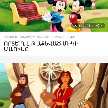
1.1k
0
1
FEATURED
,
ՀԵՏԱՔՐՔԻՐ ՓԱՍՏԵՐ
,
ՄՈՒԼՏՀԵՐՈՍՆԵՐ
ՈՐՏԵ՞Ղ Է ԹԱՔՆՎԱԾ ՄԻԿԻ
ՄԱՈՒՍԸ