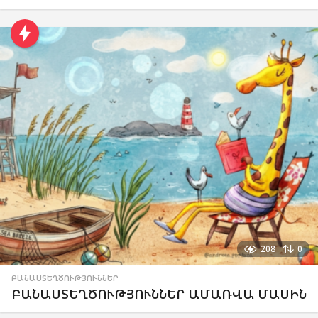
208
0
ԲԱՆԱՍՏԵՂԾՈՒԹՅՈՒՆՆԵՐ
ԲԱՆԱՍՏԵՂԾՈՒԹՅՈՒՆՆԵՐ ԱՄԱՌՎԱ ՄԱՍԻՆ