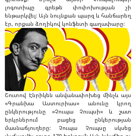
լոգոտիպը գրեթե փոփոխության չի
ենթարկվել: Այն նույնքան պարզ և հանճարեղ
էր, որքան ձողիկով կոնֆետի գաղափարը:
Շուտով Էնրիկեն անվանափոխեց մինչև այս
«Գրանխա Աստուրիաս» անունը կրող
ընկերությունը «Չուպա Չուպսի» և շատ
երկրներում բացեց ընկերության
մասնաճյուղերը: Չուպա Չուպսը սկսեց