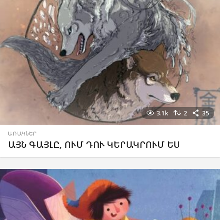
3.1k
2
35
ԱՌԱԿՆԵՐ
ԱՅՆ ԳԱՅԼԸ, ՈՒՄ ԴՈՒ ԿԵՐԱԿՐՈՒՄ ԵՍ