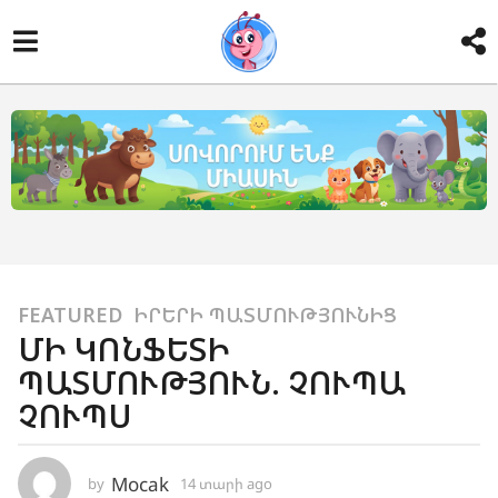
1
FEATURED
,
ԻՐԵՐԻ ՊԱՏՄՈՒԹՅՈՒՆԻՑ
ՄԻ ԿՈՆՖԵՏԻ
4
ՊԱՏՄՈՒԹՅՈՒՆ. ՉՈՒՊԱ
տ
ա
ՉՈՒՊՍ
ր
ի
Mocak
by
14 տարի ago
8
a