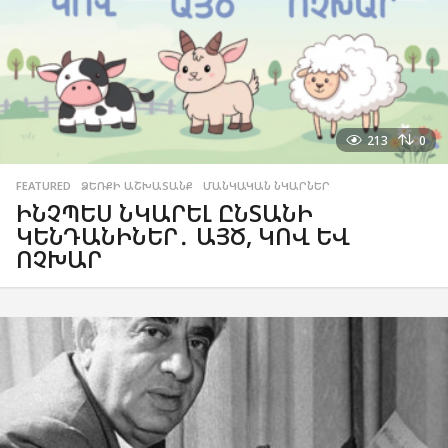
213
0
FEATURED
,
ՁԵՌՔԻ ԱՇԽԱՏԱՆՔ
,
ՄԱՆԿԱԿԱՆ ՆԿԱՐՆԵՐ
ԻՆՉՊԵՍ ՆԿԱՐԵԼ ԸՆՏԱՆԻ
ԿԵՆԴԱՆԻՆԵՐ․ ԱՅԾ, ԿՈՎ ԵՎ
ՈՉԽԱՐ