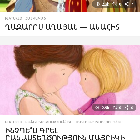
2.3k
0
7
FEATURED
,
ՀԱՅԿԱԿԱՆ
ՂԱԶԱՐՈՍ ԱՂԱՅԱՆ — ԱՆԱՀԻՏ
2.9k
0
6
FEATURED
,
ԲԱՆԱՍՏԵՂԾՈՒԹՅՈՒՆՆԵՐ
,
ՕԳՏԱԿԱՐ ԽՈՐՀՈՒՐԴՆԵՐ
ԻՆՉՊԵ՞Ս ԳՐԵԼ
ԲԱՆԱՍՏԵՂԾՈՒԹՅՈՒՆ ՄԱՅՐԻԿԻ