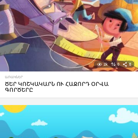
2k
0
8
ԱՌԱԿՆԵՐ
ԾԵՐ ԿՈՇԿԱԿԱՐՆ ՈՒ ՀԱՋՈՐԴ ՕՐՎԱ
ԳՈՐԾԵՐԸ