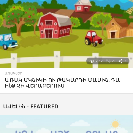
2.5k
-1
5
ԱՌԱԿՆԵՐ
ԱՌԱԿ ՄԿՆԻԿԻ ՈՒ ԹԱԿԱՐԴԻ ՄԱՍԻՆ. ԴԱ
ԻՆՁ ՉԻ ՎԵՐԱԲԵՐՈՒՄ
ԱՎԵԼԻՆ -
FEATURED