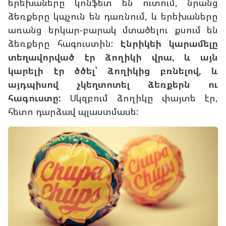
երեխաները կոնֆետ են ուտում, նրանց
ձեռքերը կպչուն են դառնում, և երեխաները
առանց երկար-բարակ մտածելու քսում են
ձեռքերը հագուստին:
Էնրիկեի կարամելը
տեղավորված էր ձողիկի վրա, և այն
կարելի էր ծծել՝ ձողիկից բռնելով, և
այդպիսով չկեղտոտել ձեռքերն ու
հագուստը:
Սկզբում ձողիկը փայտե էր,
հետո դարձավ պլաստմասե: