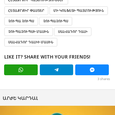
ՀԵՏԱՔՐՔԻՐ ՓԱՍՏԵՐ
ՄԻ ԿՈՆՖԵՏԻ ՊԱՏՄՈՒԹՅՈՒՆ
ՉՈՒՊԱ ՉՈՒՊՍ
ՉՈՒՊԱՉՈՒՊՍ
ՉՈՒՊԱՉՈՒՊՍԻ ՄԱՍԻՆ
ՍԱԼՎԱԴՈՐ ԴԱԼԻ
ՍԱԼՎԱԴՈՐ ԴԱԼԻԻ ՄԱՍԻՆ
LIKE IT? SHARE WITH YOUR FRIENDS!
3
shares
ԱՐԺԵ ԿԱՐԴԱԼ