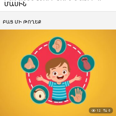
ՄԱՍԻՆ
ԲԱՑ ՄԻ ԹՈՂԵՔ
12
0