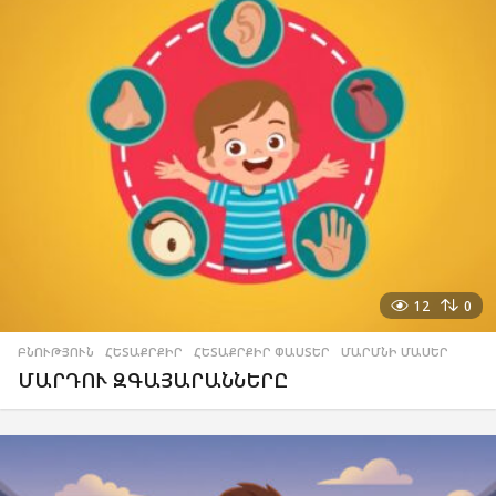
12
0
ԲՆՈՒԹՅՈՒՆ
,
ՀԵՏԱՔՐՔԻՐ
,
ՀԵՏԱՔՐՔԻՐ ՓԱՍՏԵՐ
,
ՄԱՐՄՆԻ ՄԱՍԵՐ
ՄԱՐԴՈՒ ԶԳԱՅԱՐԱՆՆԵՐԸ