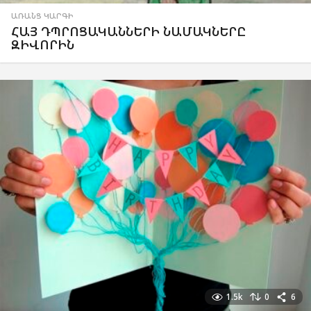
ԱՌԱՆՑ ԿԱՐԳԻ
ՀԱՅ ԴՊՐՈՑԱԿԱՆՆԵՐԻ ՆԱՄԱԿՆԵՐԸ
ԶԻՎՈՐԻՆ
1.5k
0
6