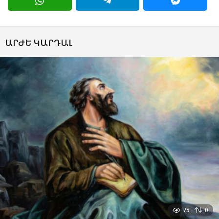
ԱՐԺԵ ԿԱՐԴԱԼ
75
0