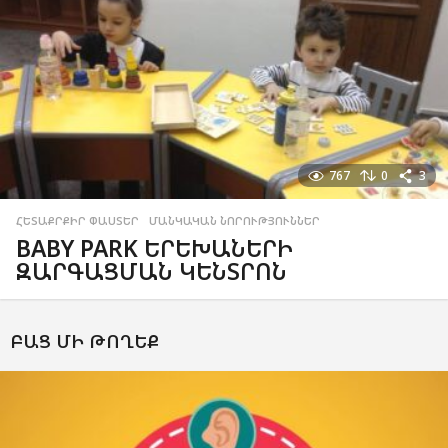
767
0
3
ՀԵՏԱՔՐՔԻՐ ՓԱՍՏԵՐ
,
ՄԱՆԿԱԿԱՆ ՆՈՐՈՒԹՅՈՒՆՆԵՐ
BABY PARK ԵՐԵԽԱՆԵՐԻ
ԶԱՐԳԱՑՄԱՆ ԿԵՆՏՐՈՆ
ԲԱՑ ՄԻ ԹՈՂԵՔ