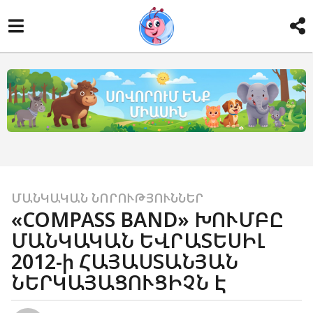
1
ՄԱՆԿԱԿԱՆ ՆՈՐՈՒԹՅՈՒՆՆԵՐ
«COMPASS BAND» ԽՈՒՄԲԸ
4
ՄԱՆԿԱԿԱՆ ԵՎՐԱՏԵՍԻԼ
տ
ա
2012-ի ՀԱՅԱՍՏԱՆՅԱՆ
ր
ՆԵՐԿԱՅԱՑՈՒՑԻՉՆ Է
ի
a