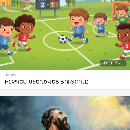
31
0
ՍՊՈՐՏ
ԻՆՉՊԵՍ ՍՏԵՂԾՎԵՑ ՖՈՒՏԲՈԼԸ