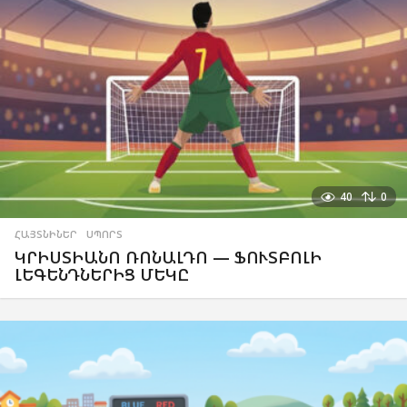
40
0
ՀԱՅՏՆԻՆԵՐ
,
ՍՊՈՐՏ
ԿՐԻՍՏԻԱՆՈ ՌՈՆԱԼԴՈ — ՖՈՒՏԲՈԼԻ
ԼԵԳԵՆԴՆԵՐԻՑ ՄԵԿԸ