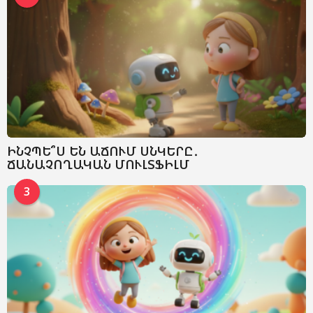
ԻՆՉՊԵ՞Ս ԵՆ ԱՃՈՒՄ ՍՆԿԵՐԸ․
ՃԱՆԱՉՈՂԱԿԱՆ ՄՈՒԼՏՖԻԼՄ
3