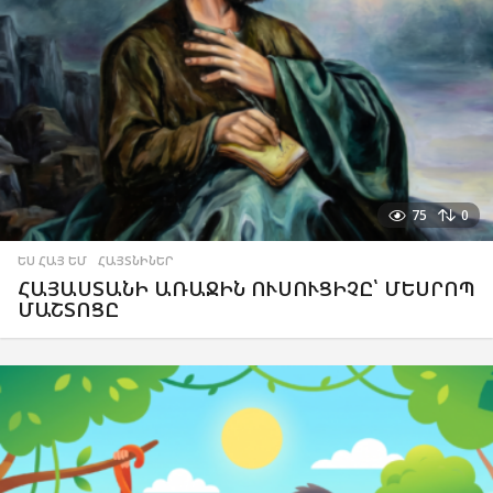
75
0
ԵՍ ՀԱՅ ԵՄ
,
ՀԱՅՏՆԻՆԵՐ
ՀԱՅԱՍՏԱՆԻ ԱՌԱՋԻՆ ՈՒՍՈՒՑԻՉԸ՝ ՄԵՍՐՈՊ
ՄԱՇՏՈՑԸ