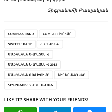
Տիգրանուհի
Թասլակյան
,
,
,
,
,
,
,
,
COMPASS BAND
COMPASS ԽՈՒՄԲ
SWEETIE BABY
ՀԱՅԱՍՏԱՆ
ՄԱՆԿԱԿԱՆ ԵՎՐԱՏԵՍԻԼ
ՄԱՆԿԱԿԱՆ ԵՎՐԱՏԵՍԻԼ 2012
ՄԱՆԿԱԿԱՆ ՌՈՔ ԽՈՒՄԲ
ՆԻԴԵՐԼԱՆԴՆԵՐ
ՏԻԳՐԱՆՈՒՀԻ ԹԱՍԼԱԿՅԱՆ
LIKE IT? SHARE WITH YOUR FRIENDS!