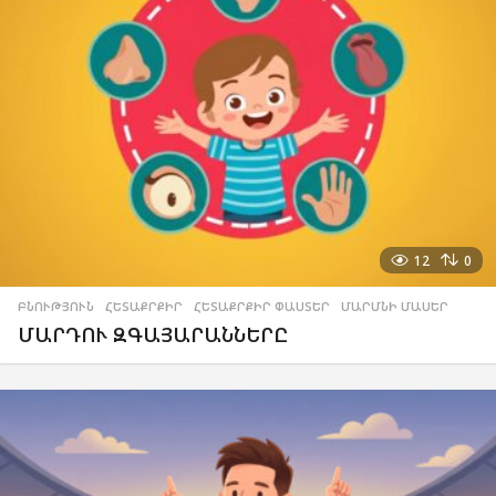
12
0
ԲՆՈՒԹՅՈՒՆ
,
ՀԵՏԱՔՐՔԻՐ
,
ՀԵՏԱՔՐՔԻՐ ՓԱՍՏԵՐ
,
ՄԱՐՄՆԻ ՄԱՍԵՐ
ՄԱՐԴՈՒ ԶԳԱՅԱՐԱՆՆԵՐԸ