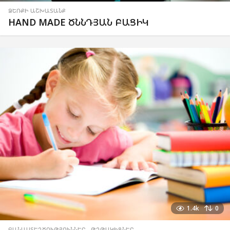
ՁԵՌՔԻ ԱՇԽԱՏԱՆՔ
HAND MADE ԾՆՆԴՅԱՆ ԲԱՑԻԿ
1.4k
0
ԲԱՆԱՍՏԵՂԾՈՒԹՅՈՒՆՆԵՐ
,
ԹՂԹԱԿԻՑՆԵՐ