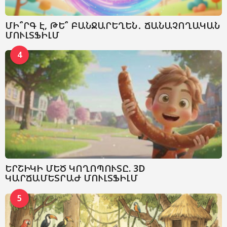
ՄԻ՞ՐԳ Է, ԹԵ՞ ԲԱՆՋԱՐԵՂԵՆ․ ՃԱՆԱՉՈՂԱԿԱՆ
ՄՈՒԼՏՖԻԼՄ
4
ԵՐՇԻԿԻ ՄԵԾ ԿՈՂՈՊՈՒՏԸ. 3D
ԿԱՐՃԱՄԵՏՐԱԺ ՄՈՒԼՏՖԻԼՄ
5