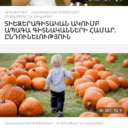
ԳԻՏԱՓՈՐՁԵՐ
,
ՄԱՆԿԱԿԱՆ ՆՈՐՈՒԹՅՈՒՆՆԵՐ
,
ՄՐՑՈՒՅԹՆԵՐ ԵՒ ՆԱԽԱԳԾԵՐ
ՏԻԵԶԵՐԱԳԻՏԱԿԱՆ ԱԿՈՒՄԲ
ԱՊԱԳԱ ԳԻՏՆԱԿԱՆՆԵՐԻ ՀԱՄԱՐ.
ԸՆԴՈՒՆԵԼՈՒԹՅՈՒՆ
267
0
ՄԱՆԿԱԿԱՆ ՆՈՐՈՒԹՅՈՒՆՆԵՐ
,
ՄՐՑՈՒՅԹՆԵՐ ԵՒ ՆԱԽԱԳԾԵՐ