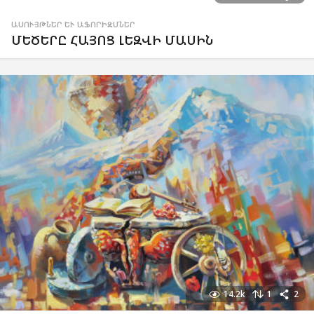
ԱՍՈՒՅԹՆԵՐ ԵՒ ԱՖՈՐԻԶՄՆԵՐ
ՄԵԾԵՐԸ ՀԱՅՈՑ ԼԵԶՎԻ ՄԱՍԻՆ
14.2k
1
2