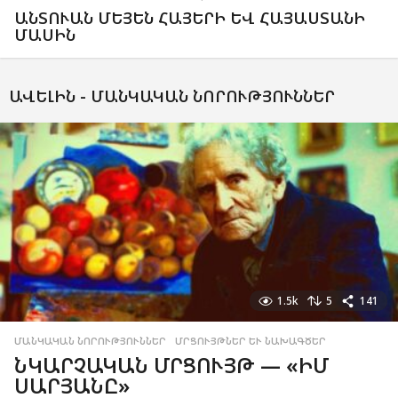
ԱՆՏՈՒԱՆ ՄԵՅԵՆ ՀԱՅԵՐԻ ԵՎ ՀԱՅԱՍՏԱՆԻ
ՄԱՍԻՆ
ԱՎԵԼԻՆ -
ՄԱՆԿԱԿԱՆ ՆՈՐՈՒԹՅՈՒՆՆԵՐ
1.5k
5
141
ՄԱՆԿԱԿԱՆ ՆՈՐՈՒԹՅՈՒՆՆԵՐ
,
ՄՐՑՈՒՅԹՆԵՐ ԵՒ ՆԱԽԱԳԾԵՐ
ՆԿԱՐՉԱԿԱՆ ՄՐՑՈՒՅԹ — «ԻՄ
ՍԱՐՅԱՆԸ»