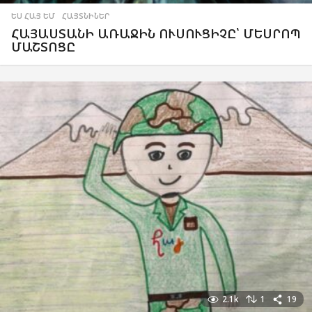
ԵՍ ՀԱՅ ԵՄ
,
ՀԱՅՏՆԻՆԵՐ
ՀԱՅԱՍՏԱՆԻ ԱՌԱՋԻՆ ՈՒՍՈՒՑԻՉԸ՝ ՄԵՍՐՈՊ
ՄԱՇՏՈՑԸ
2.1k
1
19