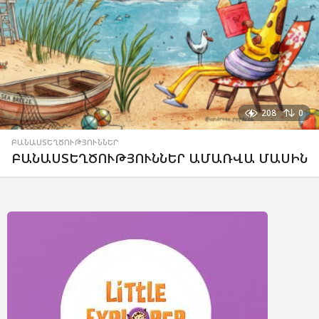
208
0
ԲԱՆԱՍՏԵՂԾՈՒԹՅՈՒՆՆԵՐ
ԲԱՆԱՍՏԵՂԾՈՒԹՅՈՒՆՆԵՐ ԱՄԱՌՎԱ ՄԱՍԻՆ