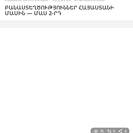
ԲԱՆԱՍՏԵՂԾՈՒԹՅՈՒՆՆԵՐ ՀԱՅԱՍՏԱՆԻ
ՄԱՍԻՆ — ՄԱՍ 2-ՐԴ
7k
0
4