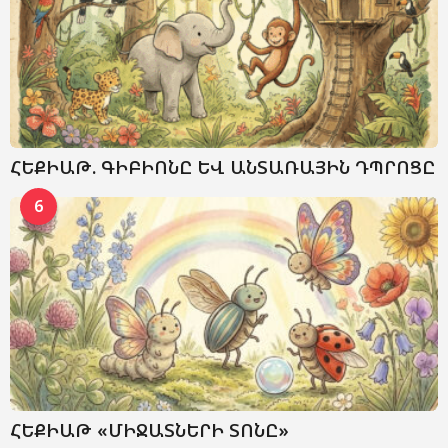
ՀԵՔԻԱԹ. ԳԻԲԻՈՆԸ ԵՎ ԱՆՏԱՌԱՅԻՆ ԴՊՐՈՑԸ
6
ՀԵՔԻԱԹ «ՄԻՋԱՏՆԵՐԻ ՏՈՆԸ»