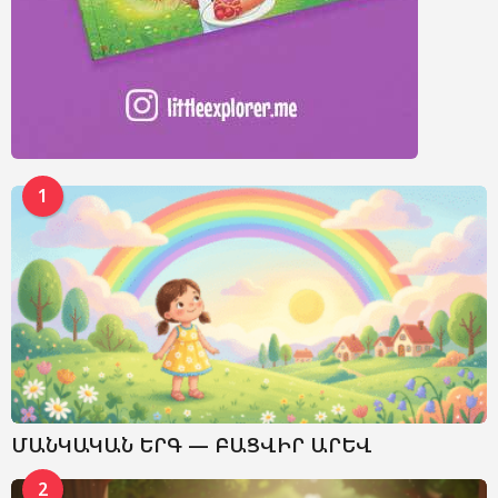
1
ՄԱՆԿԱԿԱՆ ԵՐԳ — ԲԱՑՎԻՐ ԱՐԵՎ
2