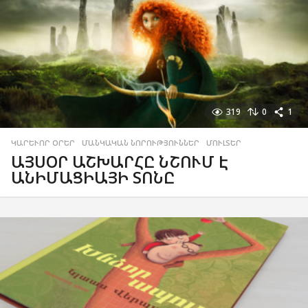
319
0
1
ԿԱՐԵՒՈՐ ՕՐԵՐ
,
ՄԱՆԿԱԿԱՆ ՆՈՐՈՒԹՅՈՒՆՆԵՐ
,
ՄՈՒԼՏԵՐ
ԱՅՍՕՐ ԱՇԽԱՐՀԸ ՆՇՈՒՄ Է
ԱՆԻՄԱՑԻԱՅԻ ՏՈՆԸ