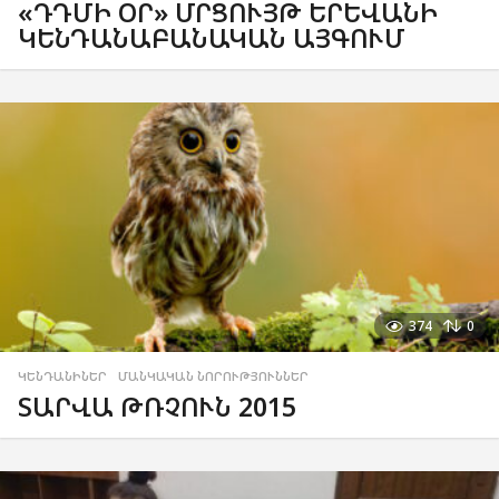
«ԴԴՄԻ ՕՐ» ՄՐՑՈՒՅԹ ԵՐԵՎԱՆԻ
ԿԵՆԴԱՆԱԲԱՆԱԿԱՆ ԱՅԳՈՒՄ
374
0
ԿԵՆԴԱՆԻՆԵՐ
,
ՄԱՆԿԱԿԱՆ ՆՈՐՈՒԹՅՈՒՆՆԵՐ
ՏԱՐՎԱ ԹՌՉՈՒՆ 2015