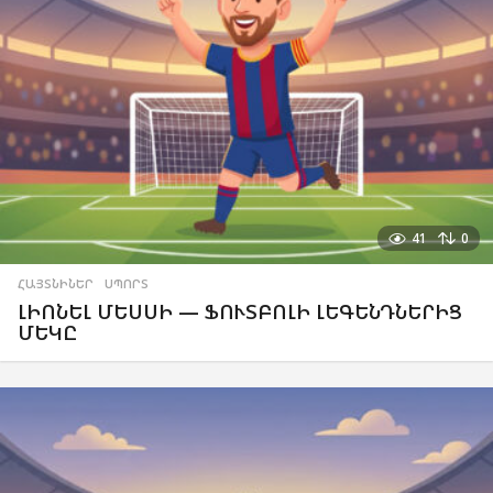
41
0
ՀԱՅՏՆԻՆԵՐ
,
ՍՊՈՐՏ
ԼԻՈՆԵԼ ՄԵՍՍԻ — ՖՈՒՏԲՈԼԻ ԼԵԳԵՆԴՆԵՐԻՑ
ՄԵԿԸ