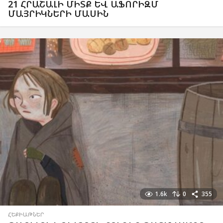
21 ՀՐԱՇԱԼԻ ՄԻՏՔ ԵՎ ԱՖՈՐԻԶՄ
ՄԱՅՐԻԿՆԵՐԻ ՄԱՍԻՆ
1.6k
0
355
ՀԵՔԻԱԹՆԵՐ