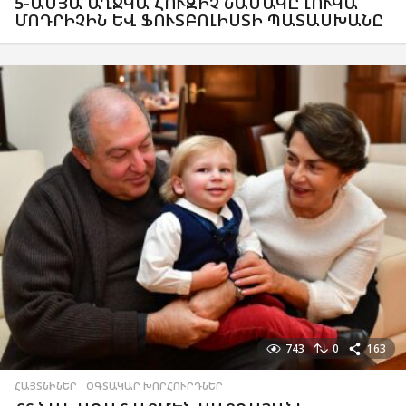
5-ԱՄՅԱ ԱՂՋԿԱ ՀՈՒԶԻՉ ՆԱՄԱԿԸ ԼՈՒԿԱ
ՄՈԴՐԻՉԻՆ ԵՎ ՖՈՒՏԲՈԼԻՍՏԻ ՊԱՏԱՍԽԱՆԸ
743
0
163
ՀԱՅՏՆԻՆԵՐ
,
ՕԳՏԱԿԱՐ ԽՈՐՀՈՒՐԴՆԵՐ