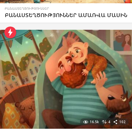
ԲԱՆԱՍՏԵՂԾՈՒԹՅՈՒՆՆԵՐ
ԲԱՆԱՍՏԵՂԾՈՒԹՅՈՒՆՆԵՐ ԱՄԱՌՎԱ ՄԱՍԻՆ
16.5k
4
102