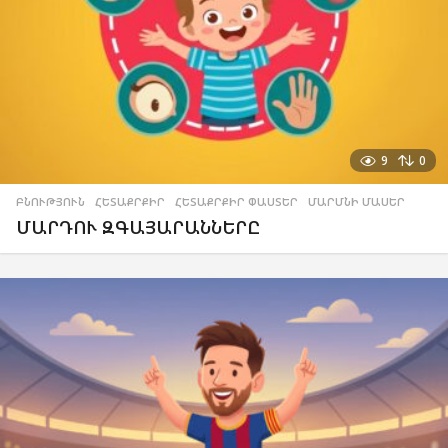
9
0
ԲՆՈՒԹՅՈՒՆ
,
ՀԵՏԱՔՐՔԻՐ
,
ՀԵՏԱՔՐՔԻՐ ՓԱՍՏԵՐ
,
ՄԱՐՄՆԻ ՄԱՍԵՐ
ՄԱՐԴՈՒ ԶԳԱՅԱՐԱՆՆԵՐԸ