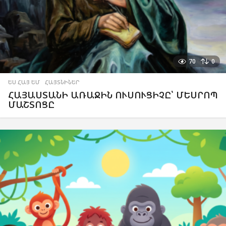
70
0
ԵՍ ՀԱՅ ԵՄ
,
ՀԱՅՏՆԻՆԵՐ
ՀԱՅԱՍՏԱՆԻ ԱՌԱՋԻՆ ՈՒՍՈՒՑԻՉԸ՝ ՄԵՍՐՈՊ
ՄԱՇՏՈՑԸ