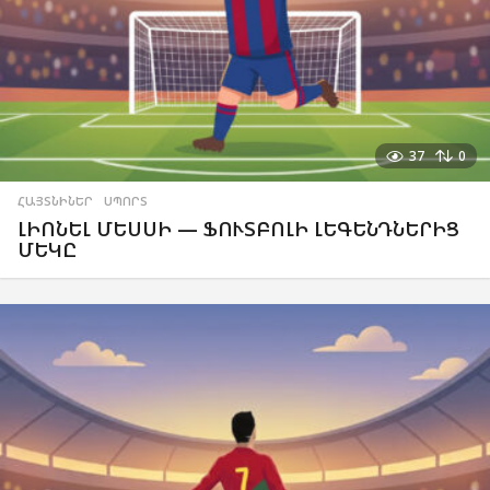
37
0
ՀԱՅՏՆԻՆԵՐ
,
ՍՊՈՐՏ
ԼԻՈՆԵԼ ՄԵՍՍԻ — ՖՈՒՏԲՈԼԻ ԼԵԳԵՆԴՆԵՐԻՑ
ՄԵԿԸ