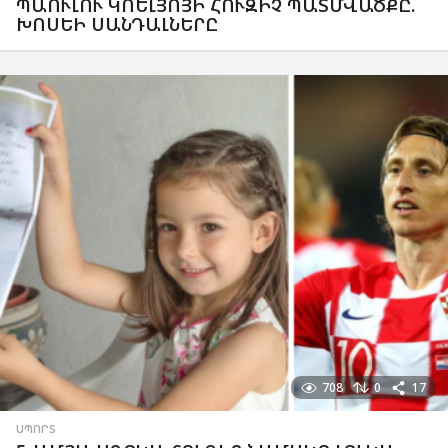
ՊԱՈՒԼՈՒ ԿՈԵԼՅՈՅԻ ՀՈՒԶԻՉ ՊԱՏՄՎԱԾՔԸ.
ԽՈՍԵԻ ՍԱՆԴԱԼՆԵՐԸ
708
0
17
ՍՊՈՐՏ