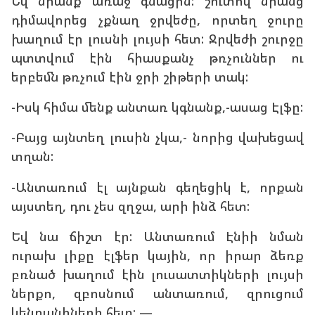
Եվ նրանք առաջ գնացին: շուտով նրանց
դիմավորեց չքնաղ ջրվեժը, որտեղ ջուրը
խաղում էր լուսնի լույսի հետ: Ջրվեժի շուրջը
պտտվում էին հիասքանչ թռչուններ ու
երբեմն թռչում էին ջրի շիթերի տակ:
-Իսկ հիմա մենք անտառ կգնանք,-ասաց Էլֆը:
-Բայց այնտեղ լուսին չկա,- նորից վախեցավ
տղան:
-Անտառում էլ այնքան գեղեցիկ է, որքան
այստեղ, դու չես զղջա, արի ինձ հետ:
Եվ նա ճիշտ էր: Անտառում Էնիի նման
ուրախ լիքը էլֆեր կային, որ իրար ձեռք
բռնած խաղում էին լուսատտիկների լույսի
ներքո, զբոսնում անտառում, զրուցում
կենդանիների հետ: —