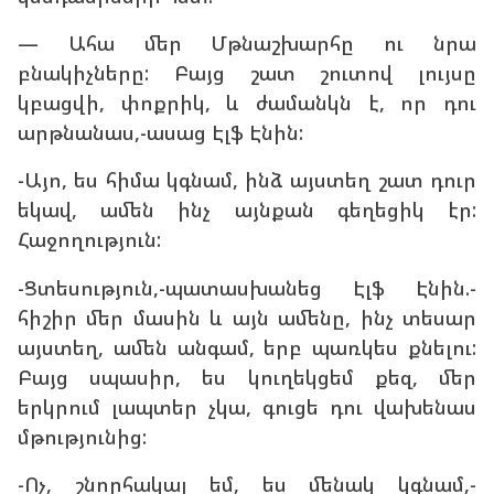
— Ահա մեր Մթնաշխարհը ու նրա
բնակիչները: Բայց շատ շուտով լույսը
կբացվի, փոքրիկ, և ժամանկն է, որ դու
արթնանաս,-ասաց Էլֆ Էնին:
-Այո, ես հիմա կգնամ, ինձ այստեղ շատ դուր
եկավ, ամեն ինչ այնքան գեղեցիկ էր:
Հաջողություն:
-Ցտեսություն,-պատասխանեց Էլֆ Էնին.-
հիշիր մեր մասին և այն ամենը, ինչ տեսար
այստեղ, ամեն անգամ, երբ պառկես քնելու:
Բայց սպասիր, ես կուղեկցեմ քեզ, մեր
երկրում լապտեր չկա, գուցե դու վախենաս
մթությունից:
-Ոչ, շնորհակալ եմ, ես մենակ կգնամ,-