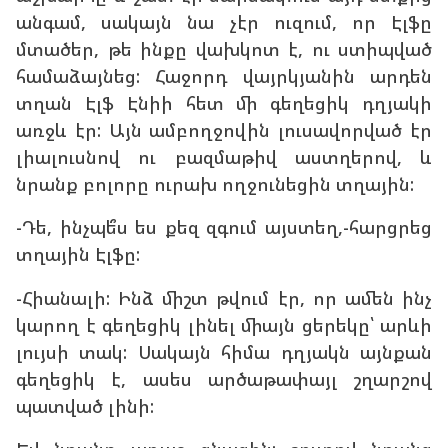
անգամ, սակայն նա չէր ուզում, որ Էլֆը
մտածեր, թե ինքը վախկոտ է, ու ստիպված
համաձայնեց: Հաջորդ վայրկյանին արդեն
տղան Էլֆ Էնիի հետ մի գեղեցիկ դղյակի
առջև էր: Այն ամբողջովին լուսավորված էր
լիալուսնով ու բազմաթիվ աստղերով, և
նրանք բոլորը ուրախ ողջունեցին տղային:
-Դե, ինչպե՞ս ես քեզ զգում այստեղ,-հարցրեց
տղային Էլֆը:
-Հիանալի: Ինձ միշտ թվում էր, որ ամեն ինչ
կարող է գեղեցիկ լինել միայն ցերեկը՝ արևի
լույսի տակ: Սակայն հիմա դղյակն այնքան
գեղեցիկ է, ասես արծաթափայլ շղարշով
պատված լինի: