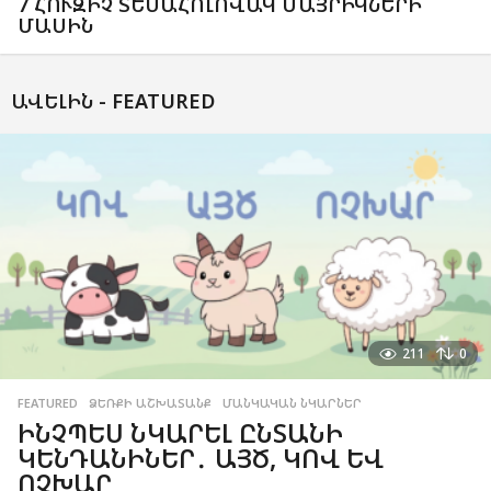
7 ՀՈՒԶԻՉ ՏԵՍԱՀՈԼՈՎԱԿ ՄԱՅՐԻԿՆԵՐԻ
ՄԱՍԻՆ
ԱՎԵԼԻՆ -
FEATURED
211
0
FEATURED
,
ՁԵՌՔԻ ԱՇԽԱՏԱՆՔ
,
ՄԱՆԿԱԿԱՆ ՆԿԱՐՆԵՐ
ԻՆՉՊԵՍ ՆԿԱՐԵԼ ԸՆՏԱՆԻ
ԿԵՆԴԱՆԻՆԵՐ․ ԱՅԾ, ԿՈՎ ԵՎ
ՈՉԽԱՐ