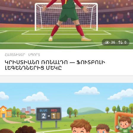
36
0
ՀԱՅՏՆԻՆԵՐ
,
ՍՊՈՐՏ
ԿՐԻՍՏԻԱՆՈ ՌՈՆԱԼԴՈ — ՖՈՒՏԲՈԼԻ
ԼԵԳԵՆԴՆԵՐԻՑ ՄԵԿԸ