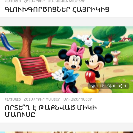
FEATURED
,
ՀԵՏԱՔՐՔԻՐ
,
ՄԱՆԿԱԿԱՆ ՆԿԱՐՆԵՐ
ԳԼՈՒԽԳՈՐԾՈՑՆԵՐ ՀԱՅՐԻԿԻՑ
1.1k
0
1
FEATURED
,
ՀԵՏԱՔՐՔԻՐ ՓԱՍՏԵՐ
,
ՄՈՒԼՏՀԵՐՈՍՆԵՐ
ՈՐՏԵ՞Ղ Է ԹԱՔՆՎԱԾ ՄԻԿԻ
ՄԱՈՒՍԸ