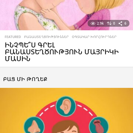
2.9k
0
6
FEATURED
,
ԲԱՆԱՍՏԵՂԾՈՒԹՅՈՒՆՆԵՐ
,
ՕԳՏԱԿԱՐ ԽՈՐՀՈՒՐԴՆԵՐ
ԻՆՉՊԵ՞Ս ԳՐԵԼ
ԲԱՆԱՍՏԵՂԾՈՒԹՅՈՒՆ ՄԱՅՐԻԿԻ
ՄԱՍԻՆ
ԲԱՑ ՄԻ ԹՈՂԵՔ