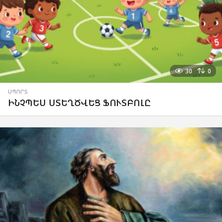
30
0
ՍՊՈՐՏ
ԻՆՉՊԵՍ ՍՏԵՂԾՎԵՑ ՖՈՒՏԲՈԼԸ