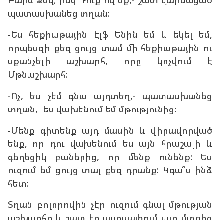
Բարև Ձեզ, իսկ Դուք ո՞վ եք,- շատ զարմացած
պատասխանեց տղան:
-Ես հեքիաթային Էլֆ Ենին եմ և եկել եմ,
որպեսզի քեզ ցույց տամ մի հեքիաթային ու
սքանչելի աշխարհ, որը կոչվում է
Մթնաշխարհ:
-Ոչ, ես չեմ գնա այդտեղ,- պատասխանեց
տղան,- ես վախենում եմ մթությունից:
-Մենք գիտենք այդ մասին և վիրավորված
ենք, որ դու վախենում ես այն հրաշալի և
գեղեցիկ բաներից, որ մենք ունենք: Ես
ուզում եմ ցույց տալ քեզ դրանք: Կգա՞ս ինձ
հետ:
Տղան բոլորովին չէր ուզում գնալ մթության
աշխարհը և շատ էր սարսափում այդ մտքից