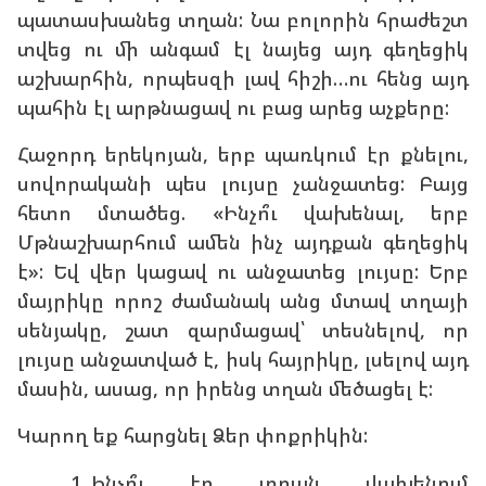
պատասխանեց տղան: Նա բոլորին հրաժեշտ
տվեց ու մի անգամ էլ նայեց այդ գեղեցիկ
աշխարհին, որպեսզի լավ հիշի…ու հենց այդ
պահին էլ արթնացավ ու բաց արեց աչքերը:
Հաջորդ երեկոյան, երբ պառկում էր քնելու,
սովորականի պես լույսը չանջատեց: Բայց
հետո մտածեց. «Ինչո՞ւ վախենալ, երբ
Մթնաշխարհում ամեն ինչ այդքան գեղեցիկ
է»: Եվ վեր կացավ ու անջատեց լույսը: Երբ
մայրիկը որոշ ժամանակ անց մտավ տղայի
սենյակը, շատ զարմացավ՝ տեսնելով, որ
լույսը անջատված է, իսկ հայրիկը, լսելով այդ
մասին, ասաց, որ իրենց տղան մեծացել է:
Կարող եք հարցնել Ձեր փոքրիկին:
Ինչո՞ւ էր տղան վախենում