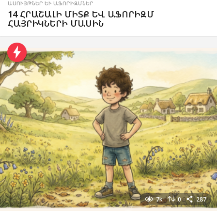
ԱՍՈՒՅԹՆԵՐ ԵՒ ԱՖՈՐԻԶՄՆԵՐ
14 ՀՐԱՇԱԼԻ ՄԻՏՔ ԵՎ ԱՖՈՐԻԶՄ
ՀԱՅՐԻԿՆԵՐԻ ՄԱՍԻՆ
7k
0
287