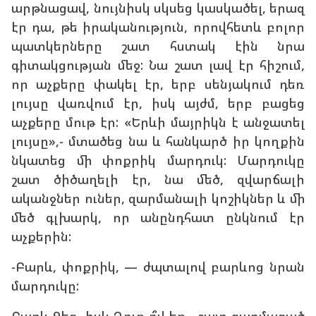
արթնացավ, նույնիսկ սկսեց կասկածել, երազ
էր դա, թե իրականություն, որովհետև բոլոր
պատկերները շատ հստակ էին նրա
գիտակցության մեջ: Նա շատ լավ էր հիշում,
որ աչքերը փակել էր, երբ սենյակում դեռ
լույսը վառվում էր, իսկ այժմ, երբ բացեց
աչքերը մութ էր: «Երևի մայրիկն է անջատել
լույսը»,- մտածեց նա և հանկարծ իր կողքին
նկատեց մի փոքրիկ մարդուկ: Մարդուկը
շատ ծիծաղելի էր, նա մեծ, զվարճալի
ականջներ ուներ, զարմանալի կոշիկներ և մի
մեծ գլխարկ, որ անընդհատ ընկնում էր
աչքերին:
-Բարև, փոքրիկ, — ժպտալով բարևոց նրան
մարդուկը: