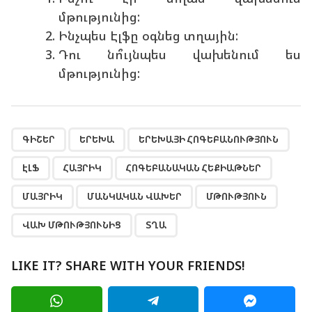
մթությունից:
Ինչպես Էլֆը օգնեց տղային:
Դու նո՞ւյնպես վախենում ես
մթությունից:
,
,
,
,
,
,
,
,
,
,
ԳԻՇԵՐ
ԵՐԵԽԱ
ԵՐԵԽԱՅԻ ՀՈԳԵԲԱՆՈՒԹՅՈՒՆ
ԷԼՖ
ՀԱՅՐԻԿ
ՀՈԳԵԲԱՆԱԿԱՆ ՀԵՔԻԱԹՆԵՐ
ՄԱՅՐԻԿ
ՄԱՆԿԱԿԱՆ ՎԱԽԵՐ
ՄԹՈՒԹՅՈՒՆ
ՎԱԽ ՄԹՈՒԹՅՈՒՆԻՑ
ՏՂԱ
LIKE IT? SHARE WITH YOUR FRIENDS!