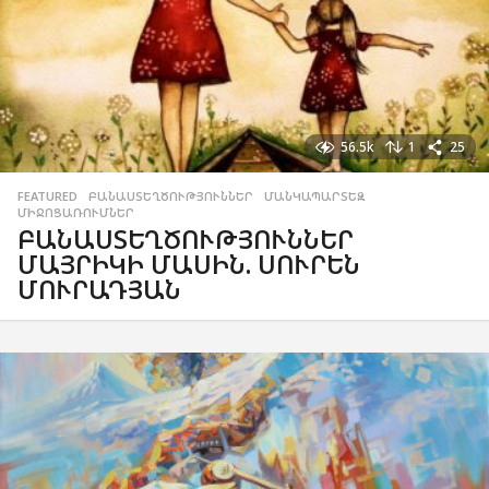
56.5k
1
25
FEATURED
,
ԲԱՆԱՍՏԵՂԾՈՒԹՅՈՒՆՆԵՐ
,
ՄԱՆԿԱՊԱՐՏԵԶ
,
ՄԻՋՈՑԱՌՈՒՄՆԵՐ
ԲԱՆԱՍՏԵՂԾՈՒԹՅՈՒՆՆԵՐ
ՄԱՅՐԻԿԻ ՄԱՍԻՆ. ՍՈՒՐԵՆ
ՄՈՒՐԱԴՅԱՆ