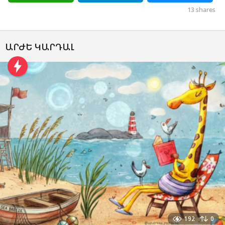
13
shares
ԱՐԺԵ ԿԱՐԴԱԼ
192
0