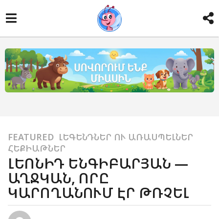
FEATURED
,
ԼԵԳԵՆԴՆԵՐ ՈՒ ԱՌԱՍՊԵԼՆԵՐ
,
1
ՀԵՔԻԱԹՆԵՐ
5
ԼԵՈՆԻԴ ԵՆԳԻԲԱՐՅԱՆ —
տ
ԱՂՋԿԱՆ, ՈՐԸ
ա
ԿԱՐՈՂԱՆՈՒՄ ԷՐ ԹՌՉԵԼ
ր
ի
a