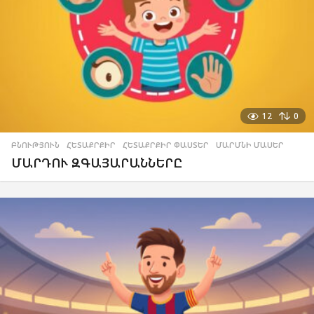
12
0
ԲՆՈՒԹՅՈՒՆ
,
ՀԵՏԱՔՐՔԻՐ
,
ՀԵՏԱՔՐՔԻՐ ՓԱՍՏԵՐ
,
ՄԱՐՄՆԻ ՄԱՍԵՐ
ՄԱՐԴՈՒ ԶԳԱՅԱՐԱՆՆԵՐԸ