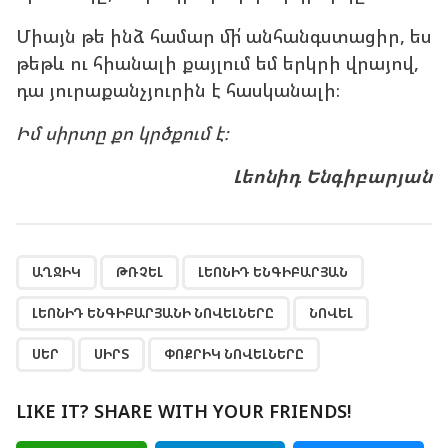
Միայն թե ինձ համար մի՛ անհանգստացիր, ես
թեթև ու հիանալի քայլում եմ երկրի վրայով,
դա յուրաքանչյուրին է հասկանալի։
Իմ սիրտը քո կրծքում է։
Լեոնիդ Ենգիբարյան
,
,
,
,
,
,
,
ԱՂՋԻԿ
ԹՌՉԵԼ
ԼԵՈՆԻԴ ԵՆԳԻԲԱՐՅԱՆ
ԼԵՈՆԻԴ ԵՆԳԻԲԱՐՅԱՆԻ ՆՈՎԵԼՆԵՐԸ
ՆՈՎԵԼ
ՍԵՐ
ՍԻՐՏ
ՓՈՔՐԻԿ ՆՈՎԵԼՆԵՐԸ
LIKE IT? SHARE WITH YOUR FRIENDS!