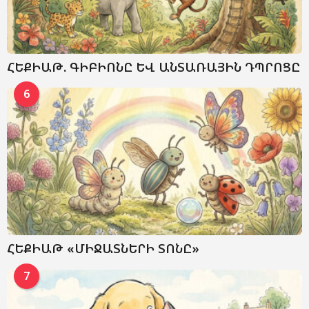
ՀԵՔԻԱԹ. ԳԻԲԻՈՆԸ ԵՎ ԱՆՏԱՌԱՅԻՆ ԴՊՐՈՑԸ
6
ՀԵՔԻԱԹ «ՄԻՋԱՏՆԵՐԻ ՏՈՆԸ»
7