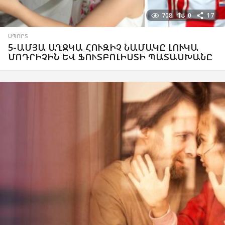
708
0
17
ՍՊՈՐՏ
5-ԱՄՅԱ ԱՂՋԿԱ ՀՈՒԶԻՉ ՆԱՄԱԿԸ ԼՈՒԿԱ
ՄՈԴՐԻՉԻՆ ԵՎ ՖՈՒՏԲՈԼԻՍՏԻ ՊԱՏԱՍԽԱՆԸ