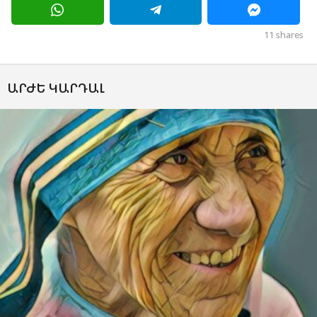
11
shares
ԱՐԺԵ ԿԱՐԴԱԼ