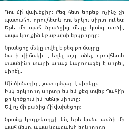
Դու մի՛ վախեցիր։ Քեզ հետ երբեք ոչինչ չի
պատահի, որովհետև դու երկու սիրտ ունես։
Եթե մի պահ նրանցից մեկը կանգ առնի,
ապա կողքին կբաբախի երկրորդը։
Նրանցից մեկը տվել է քեզ քո մայրը։
Նա ի վիճակի է եղել այդ անել, որովհետև
տասնինը տարի առաջ կարողացել է սիրել,
սիրե՜լ…
Մի՛ ծիծաղիր, շատ դժվար է սիրելը։
Իսկ երկրորդ սիրտը ես եմ քեզ տվել։ Պահի՛ր
քո կրծքում իմ խենթ սիրտը։
Եվ ոչ մի բանից մի՛ վախեցիր։
Նրանք կողք-կողքի են, եթե կանգ առնի մի
պահ մեկը, ապա կբաբախի երկրորդը։