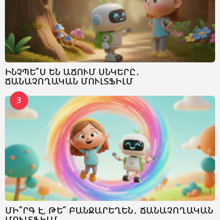
ԻՆՉՊԵ՞Ս ԵՆ ԱՃՈՒՄ ՍՆԿԵՐԸ․
ՃԱՆԱՉՈՂԱԿԱՆ ՄՈՒԼՏՖԻԼՄ
3
ՄԻ՞ՐԳ Է, ԹԵ՞ ԲԱՆՋԱՐԵՂԵՆ․ ՃԱՆԱՉՈՂԱԿԱՆ
ՄՈՒԼՏՖԻԼՄ