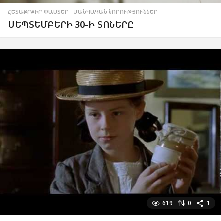
ՀԵՏԱՔՐՔԻՐ ՓԱՍՏԵՐ
,
ՄԱՆԿԱԿԱՆ ՆՈՐՈՒԹՅՈՒՆՆԵՐ
ՍԵՊՏԵՄԲԵՐԻ 30-Ի ՏՈՆԵՐԸ
619
0
1