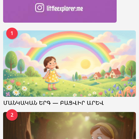
1
ՄԱՆԿԱԿԱՆ ԵՐԳ — ԲԱՑՎԻՐ ԱՐԵՎ
2