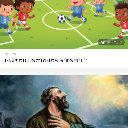
31
0
ՍՊՈՐՏ
ԻՆՉՊԵՍ ՍՏԵՂԾՎԵՑ ՖՈՒՏԲՈԼԸ