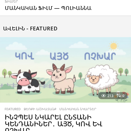
ՖԻԼՄԵՐ
ՄԱՆԿԱԿԱՆ ՖԻԼՄ — ՊՈԼԻԱՆՆԱ
ԱՎԵԼԻՆ -
FEATURED
213
0
FEATURED
,
ՁԵՌՔԻ ԱՇԽԱՏԱՆՔ
,
ՄԱՆԿԱԿԱՆ ՆԿԱՐՆԵՐ
ԻՆՉՊԵՍ ՆԿԱՐԵԼ ԸՆՏԱՆԻ
ԿԵՆԴԱՆԻՆԵՐ․ ԱՅԾ, ԿՈՎ ԵՎ
ՈՉԽԱՐ