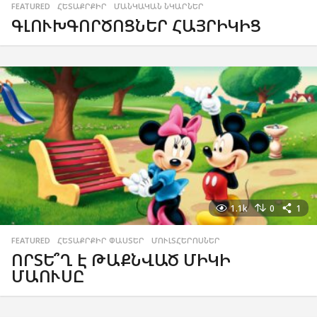
FEATURED
,
ՀԵՏԱՔՐՔԻՐ
,
ՄԱՆԿԱԿԱՆ ՆԿԱՐՆԵՐ
ԳԼՈՒԽԳՈՐԾՈՑՆԵՐ ՀԱՅՐԻԿԻՑ
1.1k
0
1
FEATURED
,
ՀԵՏԱՔՐՔԻՐ ՓԱՍՏԵՐ
,
ՄՈՒԼՏՀԵՐՈՍՆԵՐ
ՈՐՏԵ՞Ղ Է ԹԱՔՆՎԱԾ ՄԻԿԻ
ՄԱՈՒՍԸ