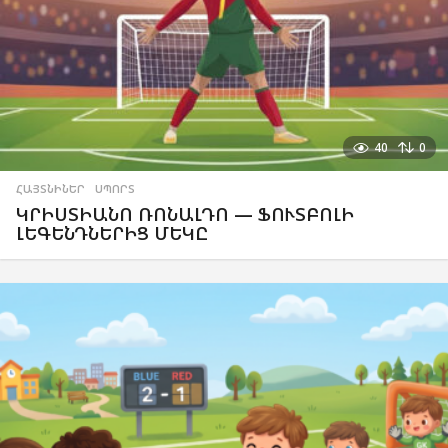
40
0
ՀԱՅՏՆԻՆԵՐ
,
ՍՊՈՐՏ
ԿՐԻՍՏԻԱՆՈ ՌՈՆԱԼԴՈ — ՖՈՒՏԲՈԼԻ
ԼԵԳԵՆԴՆԵՐԻՑ ՄԵԿԸ