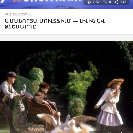
2.8k
0
146
ԿԱՐՃԱՄԵՏՐԱԺ
ԱՄԱՆՈՐՅԱ ՄՈՒԼՏՖԻԼՄ — ԼԻԼԻՆ ԵՎ
ՁՆԵՄԱՐԴԸ