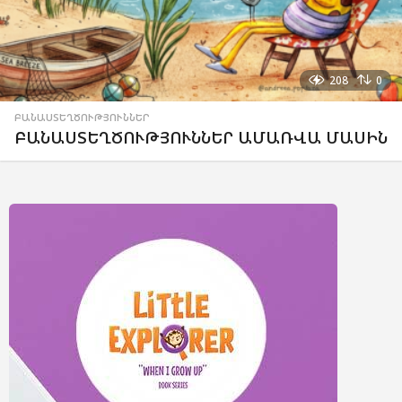
208
0
ԲԱՆԱՍՏԵՂԾՈՒԹՅՈՒՆՆԵՐ
ԲԱՆԱՍՏԵՂԾՈՒԹՅՈՒՆՆԵՐ ԱՄԱՌՎԱ ՄԱՍԻՆ