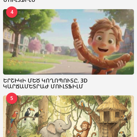
4
ԵՐՇԻԿԻ ՄԵԾ ԿՈՂՈՊՈՒՏԸ. 3D
ԿԱՐՃԱՄԵՏՐԱԺ ՄՈՒԼՏՖԻԼՄ
5