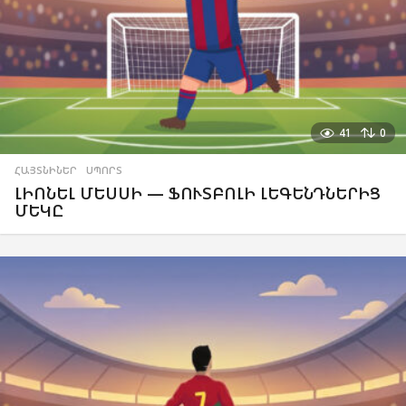
41
0
ՀԱՅՏՆԻՆԵՐ
,
ՍՊՈՐՏ
ԼԻՈՆԵԼ ՄԵՍՍԻ — ՖՈՒՏԲՈԼԻ ԼԵԳԵՆԴՆԵՐԻՑ
ՄԵԿԸ