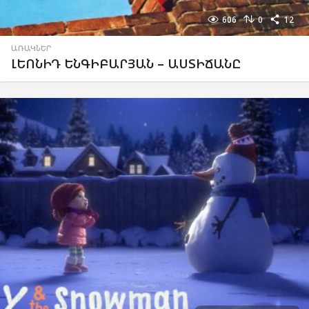
606
0
12
ԱՌԱԿՆԵՐ
ԼԵՈՆԻԴ ԵՆԳԻԲԱՐՅԱՆ – ԱՍՏԻՃԱՆԸ