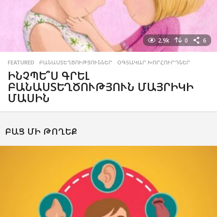
2.9k
0
6
FEATURED
,
ԲԱՆԱՍՏԵՂԾՈՒԹՅՈՒՆՆԵՐ
,
ՕԳՏԱԿԱՐ ԽՈՐՀՈՒՐԴՆԵՐ
ԻՆՉՊԵ՞Ս ԳՐԵԼ
ԲԱՆԱՍՏԵՂԾՈՒԹՅՈՒՆ ՄԱՅՐԻԿԻ
ՄԱՍԻՆ
ԲԱՑ ՄԻ ԹՈՂԵՔ