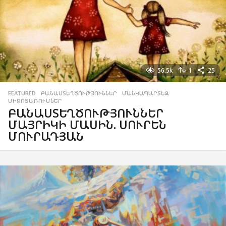
56.5k
1
25
FEATURED
,
ԲԱՆԱՍՏԵՂԾՈՒԹՅՈՒՆՆԵՐ
,
ՄԱՆԿԱՊԱՐՏԵԶ
,
ՄԻՋՈՑԱՌՈՒՄՆԵՐ
ԲԱՆԱՍՏԵՂԾՈՒԹՅՈՒՆՆԵՐ
ՄԱՅՐԻԿԻ ՄԱՍԻՆ. ՍՈՒՐԵՆ
ՄՈՒՐԱԴՅԱՆ