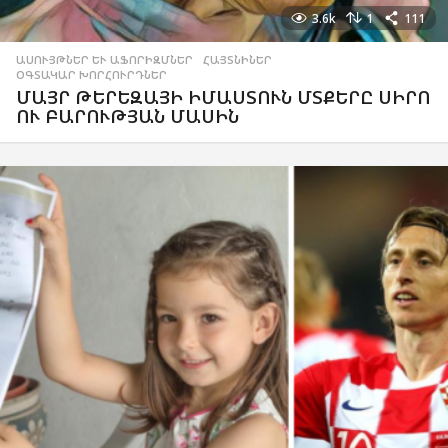
3.6k
1
111
ԱՍՈՒՅԹՆԵՐ ԵՒ ԱՖՈՐԻԶՄՆԵՐ
,
ՀԱՅՏՆԻՆԵՐ
,
ՕԳՏԱԿԱՐ ԽՈՐՀՈՒՐԴՆԵՐ
ՄԱՅՐ ԹԵՐԵԶԱՅԻ ԻՄԱՍՏՈՒՆ ՄՏՔԵՐԸ ՍԻՐՈ
ՈՒ ԲԱՐՈՒԹՅԱՆ ՄԱՍԻՆ