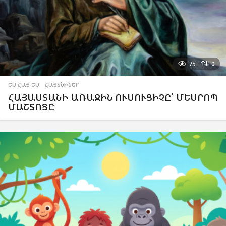
75
0
ԵՍ ՀԱՅ ԵՄ
,
ՀԱՅՏՆԻՆԵՐ
ՀԱՅԱՍՏԱՆԻ ԱՌԱՋԻՆ ՈՒՍՈՒՑԻՉԸ՝ ՄԵՍՐՈՊ
ՄԱՇՏՈՑԸ