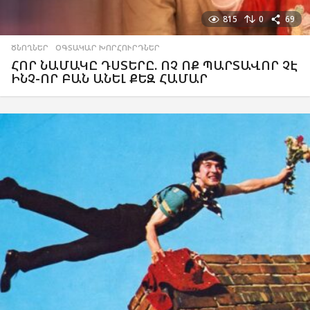
815
0
69
ԾՆՈՂՆԵՐ
,
ՕԳՏԱԿԱՐ ԽՈՐՀՈՒՐԴՆԵՐ
ՀՈՐ ՆԱՄԱԿԸ ԴՍՏԵՐԸ. ՈՉ ՈՔ ՊԱՐՏԱՎՈՐ ՉԷ
ԻՆՉ-ՈՐ ԲԱՆ ԱՆԵԼ ՔԵԶ ՀԱՄԱՐ