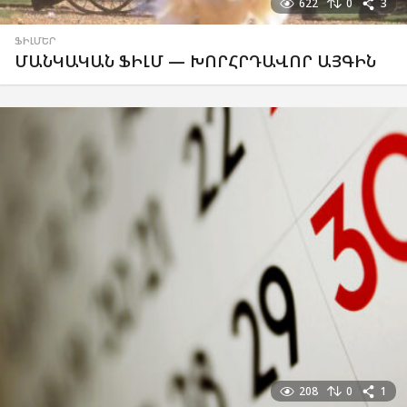
622
0
3
ՖԻԼՄԵՐ
ՄԱՆԿԱԿԱՆ ՖԻԼՄ — ԽՈՐՀՐԴԱՎՈՐ ԱՅԳԻՆ
208
0
1