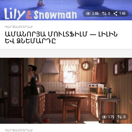
2.8k
0
146
ԿԱՐՃԱՄԵՏՐԱԺ
ԱՄԱՆՈՐՅԱ ՄՈՒԼՏՖԻԼՄ — ԼԻԼԻՆ
ԵՎ ՁՆԵՄԱՐԴԸ
175
0
ԿԱՐՃԱՄԵՏՐԱԺ