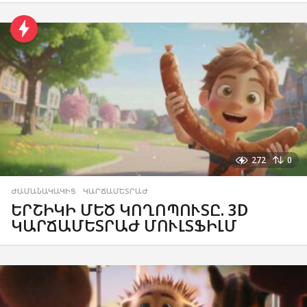
272
0
ԺԱՄԱՆԱԿԱԿԻՑ
,
ԿԱՐՃԱՄԵՏՐԱԺ
ԵՐՇԻԿԻ ՄԵԾ ԿՈՂՈՊՈՒՏԸ. 3D
ԿԱՐՃԱՄԵՏՐԱԺ ՄՈՒԼՏՖԻԼՄ