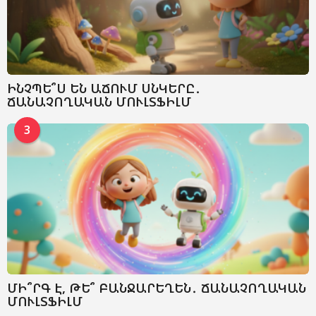
ԻՆՉՊԵ՞Ս ԵՆ ԱՃՈՒՄ ՍՆԿԵՐԸ․
ՃԱՆԱՉՈՂԱԿԱՆ ՄՈՒԼՏՖԻԼՄ
3
ՄԻ՞ՐԳ Է, ԹԵ՞ ԲԱՆՋԱՐԵՂԵՆ․ ՃԱՆԱՉՈՂԱԿԱՆ
ՄՈՒԼՏՖԻԼՄ