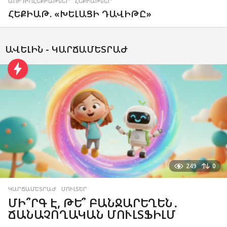
ԱՈՒԴԻՈՀԵՔԻԱԹՆԵՐ
,
ՀԵՔԻԱԹՆԵՐ
ՀԵՔԻԱԹ. «ԽԵԼԱՑԻ ԴԱՎԻԹԸ»
ԱՎԵԼԻՆ -
ԿԱՐՃԱՄԵՏՐԱԺ
249
0
ԿԱՐՃԱՄԵՏՐԱԺ
,
ՄՈՒԼՏԵՐ
ՄԻ՞ՐԳ Է, ԹԵ՞ ԲԱՆՋԱՐԵՂԵՆ․
ՃԱՆԱՉՈՂԱԿԱՆ ՄՈՒԼՏՖԻԼՄ