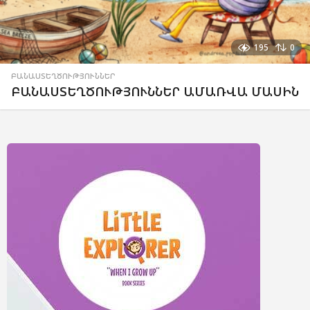
195
0
ԲԱՆԱՍՏԵՂԾՈՒԹՅՈՒՆՆԵՐ
ԲԱՆԱՍՏԵՂԾՈՒԹՅՈՒՆՆԵՐ ԱՄԱՌՎԱ ՄԱՍԻՆ