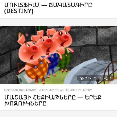
ՄՈՒԼՏՖԻԼՄ — ՃԱԿԱՏԱԳԻՐԸ
(DESTINY)
2.9k
0
4
ԱՈՒԴԻՈՀԵՔԻԱԹՆԵՐ
,
ԿԱՐՃԱՄԵՏՐԱԺ
,
ՄԱՇԱՆ ՈՒ ԱՐՋԸ
ՄԱՇԱՅԻ ՀԵՔԻԱԹՆԵՐԸ — ԵՐԵՔ
ԽՈԶՈՒԿՆԵՐԸ