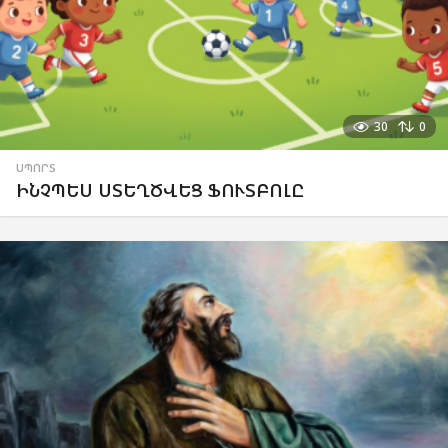
30
0
ՍՊՈՐՏ
ԻՆՉՊԵՍ ՍՏԵՂԾՎԵՑ ՖՈՒՏԲՈԼԸ