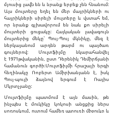
մյուսից լավն են և նրանք երբեք չեն հնանում:
Այս մուլտերը եղել են մեր մայրիկների ու
հայրիկների սիրելի մուլտերը և վստահ եմ,
որ նրանք գլխավորում են նաև քո սիրելի
մուլտերի ցուցակը: Հայկական լավագույն
մուլտերից մեկը՝ Պույ-Պույ մկնիկը, մեզ է
ներկայանում արդեն թարմ ու պայծառ
գույներով: Մուլտֆիլմը նկարահանվել
է 1971թվականին, ըստ Դերենիկ Դեմիրճյանի
համանուն գործի:Մուլտֆիլմի հրաշալի երգի
հեղինակը Ռոբերտ Ամիրխանյանն է, իսկ
Պույ-պույի ձայնով երգում է Ռայիս
Մկրտչյանը:
Մուլտֆիլմը պատմում է այն մասին, թե
ինչպես է մուկիկը կոկոսի անցքից ներս
սողոսկում, ուտում համեղ պտուղի միջուկը և