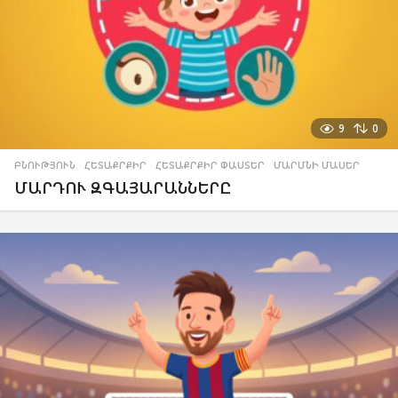
9
0
ԲՆՈՒԹՅՈՒՆ
,
ՀԵՏԱՔՐՔԻՐ
,
ՀԵՏԱՔՐՔԻՐ ՓԱՍՏԵՐ
,
ՄԱՐՄՆԻ ՄԱՍԵՐ
ՄԱՐԴՈՒ ԶԳԱՅԱՐԱՆՆԵՐԸ