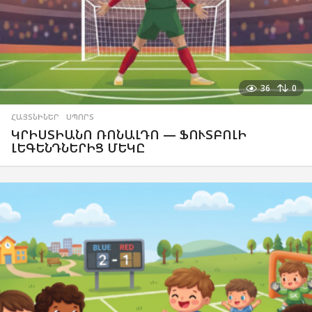
36
0
ՀԱՅՏՆԻՆԵՐ
,
ՍՊՈՐՏ
ԿՐԻՍՏԻԱՆՈ ՌՈՆԱԼԴՈ — ՖՈՒՏԲՈԼԻ
ԼԵԳԵՆԴՆԵՐԻՑ ՄԵԿԸ