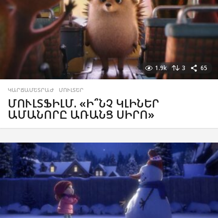
1.9k
3
65
ԿԱՐՃԱՄԵՏՐԱԺ
,
ՄՈՒԼՏԵՐ
ՄՈՒԼՏՖԻԼՄ. «Ի՞ՆՉ ԿԼԻՆԵՐ
ԱՄԱՆՈՐԸ ԱՌԱՆՑ ՍԻՐՈ»