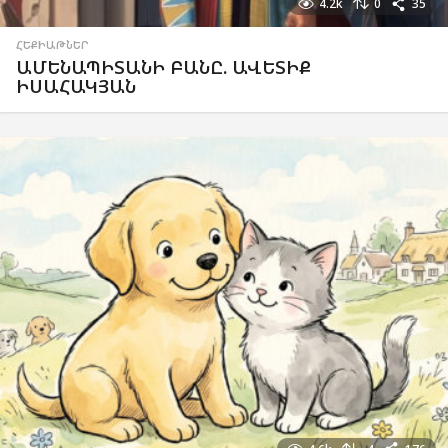
4.2k
0
35
ՀԵՔԻԱԹՆԵՐ
ԱՄԵՆԱՊԻՏԱՆԻ ԲԱՆԸ. ԱՎԵՏԻՔ
ԻՍԱՀԱԿՅԱՆ