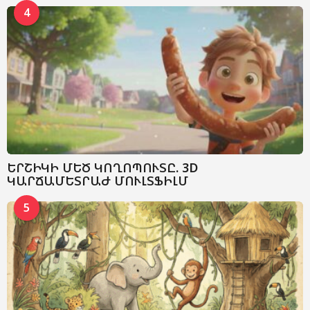
4
ԵՐՇԻԿԻ ՄԵԾ ԿՈՂՈՊՈՒՏԸ. 3D
ԿԱՐՃԱՄԵՏՐԱԺ ՄՈՒԼՏՖԻԼՄ
5