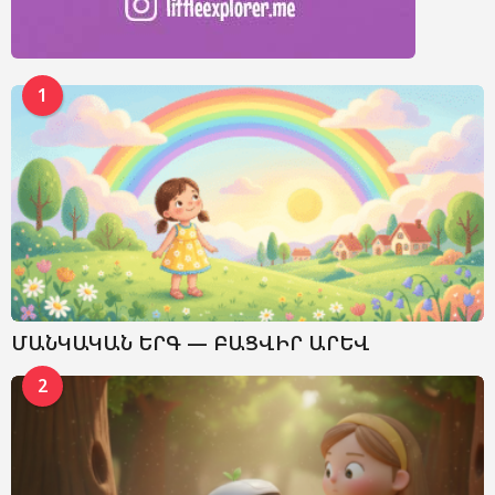
1
ՄԱՆԿԱԿԱՆ ԵՐԳ — ԲԱՑՎԻՐ ԱՐԵՎ
2