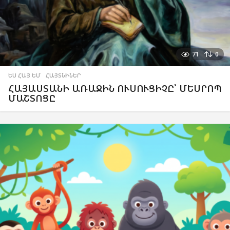
71
0
ԵՍ ՀԱՅ ԵՄ
,
ՀԱՅՏՆԻՆԵՐ
ՀԱՅԱՍՏԱՆԻ ԱՌԱՋԻՆ ՈՒՍՈՒՑԻՉԸ՝ ՄԵՍՐՈՊ
ՄԱՇՏՈՑԸ