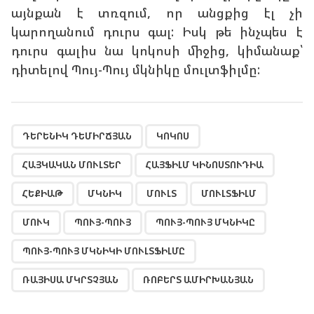
այնքան է տռզում, որ անցքից էլ չի
կարողանում դուրս գալ: Իսկ թե ինչպես է
դուրս գալիս նա կոկոսի միջից, կիմանաք՝
դիտելով Պույ-Պույ մկնիկը մուլտֆիլմը:
,
,
,
,
,
,
,
,
,
,
,
,
,
ԴԵՐԵՆԻԿ ԴԵՄԻՐՃՅԱՆ
ԿՈԿՈՍ
ՀԱՅԿԱԿԱՆ ՄՈՒԼՏԵՐ
ՀԱՅՖԻԼՄ ԿԻՆՈՍՏՈՒԴԻԱ
ՀԵՔԻԱԹ
ՄԿՆԻԿ
ՄՈՒԼՏ
ՄՈՒԼՏՖԻԼՄ
ՄՈՒԿ
ՊՈՒՅ-ՊՈՒՅ
ՊՈՒՅ-ՊՈՒՅ ՄԿՆԻԿԸ
ՊՈՒՅ-ՊՈՒՅ ՄԿՆԻԿԻ ՄՈՒԼՏՖԻԼՄԸ
ՌԱՅԻՍԱ ՄԿՐՏՉՅԱՆ
ՌՈԲԵՐՏ ԱՄԻՐԽԱՆՅԱՆ