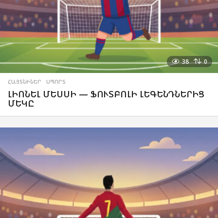
38
0
ՀԱՅՏՆԻՆԵՐ
,
ՍՊՈՐՏ
ԼԻՈՆԵԼ ՄԵՍՍԻ — ՖՈՒՏԲՈԼԻ ԼԵԳԵՆԴՆԵՐԻՑ
ՄԵԿԸ