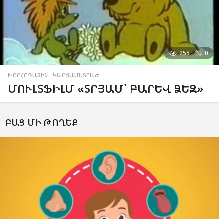
255
0
ԽՈՐՀՐԴԱՅԻՆ
,
ԿԱՐՃԱՄԵՏՐԱԺ
ՄՈՒԼՏՖԻԼՄ «ՏՐՅԱՄ՝ ԲԱՐԵՎ ՁԵԶ»
ԲԱՑ ՄԻ ԹՈՂԵՔ