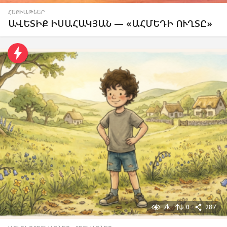
ՀԵՔԻԱԹՆԵՐ
ԱՎԵՏԻՔ ԻՍԱՀԱԿՅԱՆ — «ԱՀՄԵԴԻ ՈՒՂՏԸ»
7k
0
287