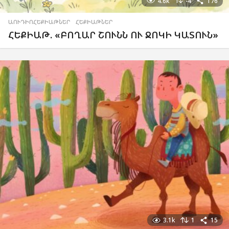
4.6k
-4
176
ԱՈՒԴԻՈՀԵՔԻԱԹՆԵՐ
,
ՀԵՔԻԱԹՆԵՐ
ՀԵՔԻԱԹ. «ԲՈՂԱՐ ՇՈՒՆՆ ՈՒ ՋՈԿԻ ԿԱՏՈՒՆ»
3.1k
1
15