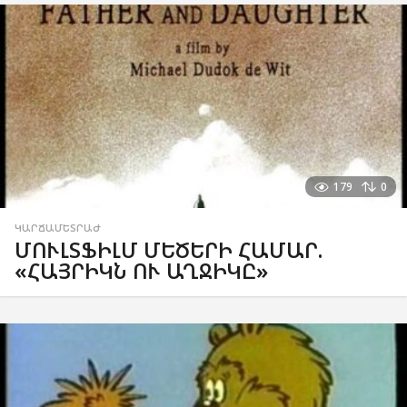
179
0
ԿԱՐՃԱՄԵՏՐԱԺ
ՄՈՒԼՏՖԻԼՄ ՄԵԾԵՐԻ ՀԱՄԱՐ.
«ՀԱՅՐԻԿՆ ՈՒ ԱՂՋԻԿԸ»