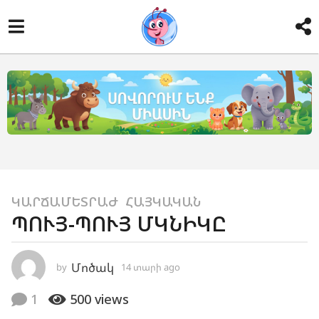
1
ԿԱՐՃԱՄԵՏՐԱԺ
,
ՀԱՅԿԱԿԱՆ
ՊՈՒՅ-ՊՈՒՅ ՄԿՆԻԿԸ
4
տ
ա
Մոծակ
by
14 տարի ago
1
ր
1
տ
ի
1
500
views
ա
a