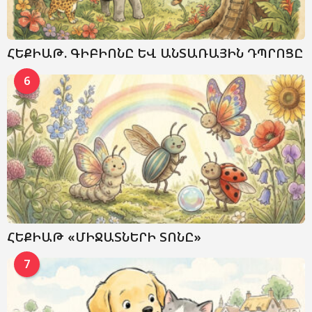
ՀԵՔԻԱԹ. ԳԻԲԻՈՆԸ ԵՎ ԱՆՏԱՌԱՅԻՆ ԴՊՐՈՑԸ
6
ՀԵՔԻԱԹ «ՄԻՋԱՏՆԵՐԻ ՏՈՆԸ»
7