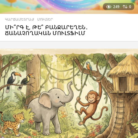
249
0
ԿԱՐՃԱՄԵՏՐԱԺ
,
ՄՈՒԼՏԵՐ
ՄԻ՞ՐԳ Է, ԹԵ՞ ԲԱՆՋԱՐԵՂԵՆ․
ՃԱՆԱՉՈՂԱԿԱՆ ՄՈՒԼՏՖԻԼՄ